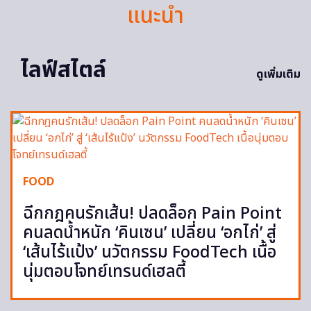
แนะนำ
ไลฟ์สไตล์
ดูเพิ่มเติม
FOOD
ฉีกกฎคนรักเส้น! ปลดล็อก Pain Point
คนลดน้ำหนัก ‘คินเซน’ เปลี่ยน ‘อกไก่’ สู่
‘เส้นไร้แป้ง’ นวัตกรรม FoodTech เนื้อ
นุ่มตอบโจทย์เทรนด์เฮลตี้