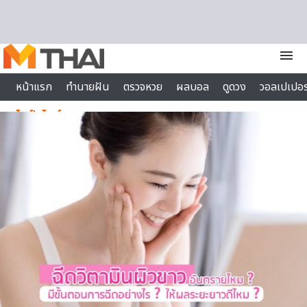
Skip to content
menu
หน้าแรก
ทำนายฝัน
ตรวจหวย
ผลบอล
ดูดวง
วอลเปเปอร
ไลฟ์สไตล์