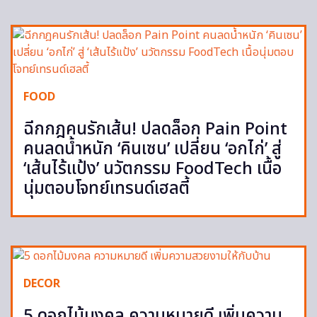
FOOD
ฉีกกฎคนรักเส้น! ปลดล็อก Pain Point
คนลดน้ำหนัก ‘คินเซน’ เปลี่ยน ‘อกไก่’ สู่
‘เส้นไร้แป้ง’ นวัตกรรม FoodTech เนื้อ
นุ่มตอบโจทย์เทรนด์เฮลตี้
DECOR
5 ดอกไม้มงคล ความหมายดี เพิ่มความ