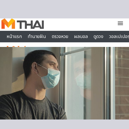
Skip to content
menu
หน้าแรก
ทำนายฝัน
ตรวจหวย
ผลบอล
ดูดวง
วอลเปเปอร
ไลฟ์สไตล์