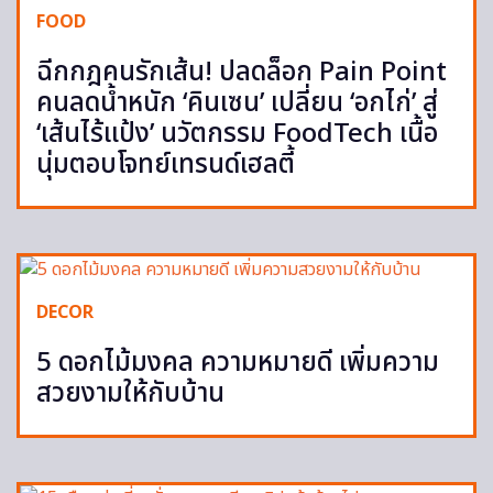
FOOD
ฉีกกฎคนรักเส้น! ปลดล็อก Pain Point
คนลดน้ำหนัก ‘คินเซน’ เปลี่ยน ‘อกไก่’ สู่
‘เส้นไร้แป้ง’ นวัตกรรม FoodTech เนื้อ
นุ่มตอบโจทย์เทรนด์เฮลตี้
DECOR
5 ดอกไม้มงคล ความหมายดี เพิ่มความ
สวยงามให้กับบ้าน