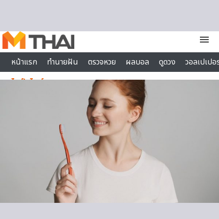
Skip to content
menu
หน้าแรก
ทำนายฝัน
ตรวจหวย
ผลบอล
ดูดวง
วอลเปเปอร
ไลฟ์สไตล์