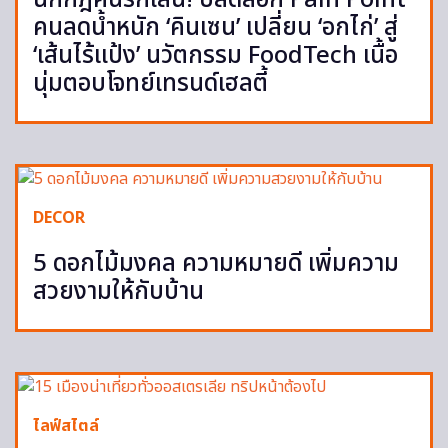
คนลดน้ำหนัก ‘คินเซน’ เปลี่ยน ‘อกไก่’ สู่
‘เส้นไร้แป้ง’ นวัตกรรม FoodTech เนื้อ
นุ่มตอบโจทย์เทรนด์เฮลตี้
DECOR
5 ดอกไม้มงคล ความหมายดี เพิ่มความ
สวยงามให้กับบ้าน
ไลฟ์สไตล์