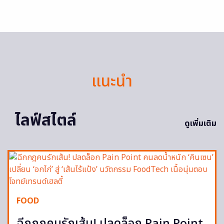
แนะนำ
ไลฟ์สไตล์
ดูเพิ่มเติม
FOOD
ฉีกกฎคนรักเส้น! ปลดล็อก Pain Point