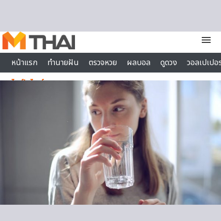
Skip to content
menu
หน้าแรก
ทำนายฝัน
ตรวจหวย
ผลบอล
ดูดวง
วอลเปเปอร
ไลฟ์สไตล์