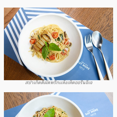
สปาเก็ตตี้ผัดพริกแห้งเห็ดออรินจิเจ