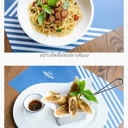
สปาเก็ตตี้ผัดปลาเค็มเจ