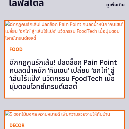
ไลฟ์สไตล์
ดูเพิ่มเติม
FOOD
ฉีกกฎคนรักเส้น! ปลดล็อก Pain Point
คนลดน้ำหนัก ‘คินเซน’ เปลี่ยน ‘อกไก่’ สู่
‘เส้นไร้แป้ง’ นวัตกรรม FoodTech เนื้อ
นุ่มตอบโจทย์เทรนด์เฮลตี้
DECOR