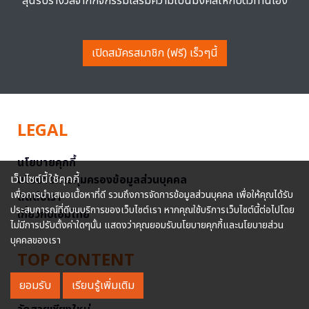
ลุ้นรับรางวัลจากกิจกรรมเสริมความเป็นมงคลให้กับตัวท่านเอง
เปิดสมัครสมาชิก (ฟรี) เร็วๆนี้
LEGAL
นโยบายคุกกี้
เว็บไซต์นี้ใช้คุกกี้
นโยบายการคุ้มครองข้อมูลส่วนบุคคล
เพื่อการนำเสนอเนื้อหาที่ดี รวมถึงการจัดการข้อมูลส่วนบุคคล เพื่อให้คุณได้รับ
ติดต่อเรา
ประสบการณ์ที่ดีบนบริการของเว็บไซต์เรา หากคุณใช้บริการเว็บไซต์นี้ต่อไปโดย
เกี่ยวกับเอ็มไทย
ไม่มีการปรับตั้งค่าใดๆนั้น แสดงว่าคุณยอมรับนโยบายคุกกี้และนโยบายส่วน
บุคคลของเรา
TOP CONTENT
ยอมรับ
เรียนรู้เพิ่มเติม
วัดสวย