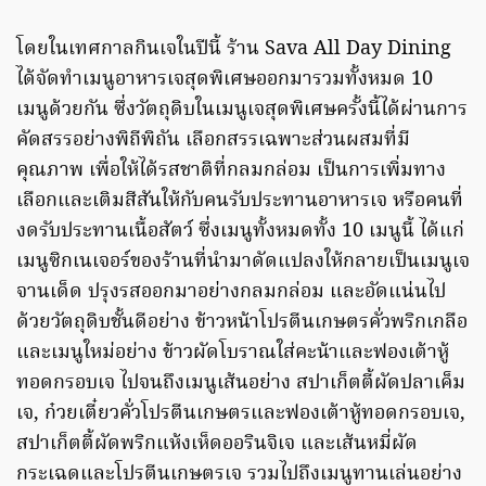
โดยในเทศกาลกินเจในปีนี้ ร้าน Sava All Day Dining
ได้จัดทำเมนูอาหารเจสุดพิเศษออกมารวมทั้งหมด 10
เมนูด้วยกัน ซึ่งวัตถุดิบในเมนูเจสุดพิเศษครั้งนี้ได้ผ่านการ
คัดสรรอย่างพิถีพิถัน เลือกสรรเฉพาะส่วนผสมที่มี
คุณภาพ เพื่อให้ได้รสชาติที่กลมกล่อม เป็นการเพิ่มทาง
เลือกและเติมสีสันให้กับคนรับประทานอาหารเจ หรือคนที่
งดรับประทานเนื้อสัตว์ ซึ่งเมนูทั้งหมดทั้ง 10 เมนูนี้ ได้แก่
เมนูซิกเนเจอร์ของร้านที่นำมาดัดแปลงให้กลายเป็นเมนูเจ
จานเด็ด ปรุงรสออกมาอย่างกลมกล่อม และอัดแน่นไป
ด้วยวัตถุดิบชั้นดีอย่าง ข้าวหน้าโปรตีนเกษตรคั่วพริกเกลือ
และเมนูใหม่อย่าง ข้าวผัดโบราณใส่คะน้าและฟองเต้าหู้
ทอดกรอบเจ ไปจนถึงเมนูเส้นอย่าง สปาเก็ตตี้ผัดปลาเค็ม
เจ, ก๋วยเตี๋ยวคั่วโปรตีนเกษตรและฟองเต้าหู้ทอดกรอบเจ,
สปาเก็ตตี้ผัดพริกแห้งเห็ดออรินจิเจ และเส้นหมี่ผัด
กระเฉดและโปรตีนเกษตรเจ รวมไปถึงเมนูทานเล่นอย่าง