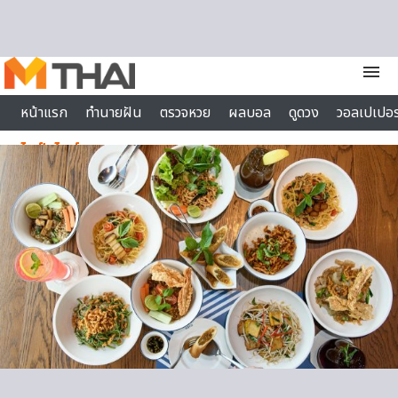
Skip to content
menu
หน้าแรก
ทำนายฝัน
ตรวจหวย
ผลบอล
ดูดวง
วอลเปเปอร
ไลฟ์สไตล์