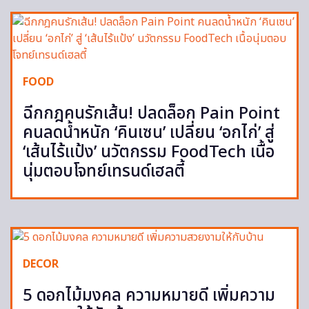
FOOD
ฉีกกฎคนรักเส้น! ปลดล็อก Pain Point
คนลดน้ำหนัก ‘คินเซน’ เปลี่ยน ‘อกไก่’ สู่
‘เส้นไร้แป้ง’ นวัตกรรม FoodTech เนื้อ
นุ่มตอบโจทย์เทรนด์เฮลตี้
DECOR
5 ดอกไม้มงคล ความหมายดี เพิ่มความ