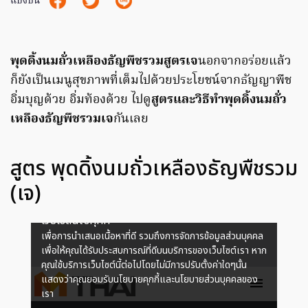
แบ่งปัน
พุดดิ้งนมถั่วเหลืองธัญพืชรวมสูตรเจ
นอกจากอร่อยแล้ว
ก็ยังเป็นเมนูสุขภาพที่เต็มไปด้วยประโยชน์จากธัญญาพืช
อิ่มบุญด้วย อิ่มท้องด้วย ไปดู
สูตรและวิธีทำพุดดิ้งนมถั่ว
เหลืองธัญพืชรวมเจ
กันเลย
สูตร พุดดิ้งนมถั่วเหลืองธัญพืชรวม
(เจ)