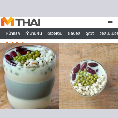
Skip to content
menu
หน้าแรก
ทำนายฝัน
ตรวจหวย
ผลบอล
ดูดวง
วอลเปเปอร
ไลฟ์สไตล์