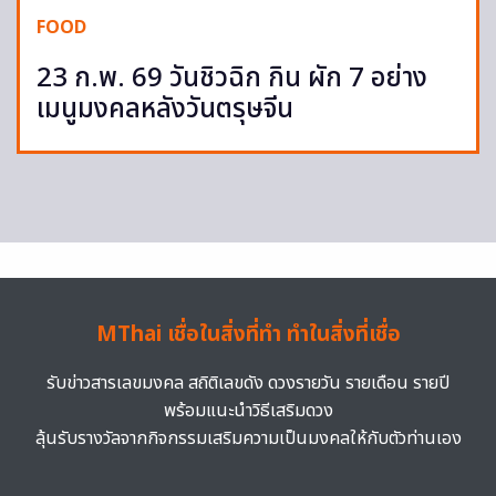
FOOD
23 ก.พ. 69 วันชิวฉิก กิน ผัก 7 อย่าง
เมนูมงคลหลังวันตรุษจีน
MThai เชื่อในสิ่งที่ทำ ทำในสิ่งที่เชื่อ
รับข่าวสารเลขมงคล สถิติเลขดัง ดวงรายวัน รายเดือน รายปี
พร้อมแนะนำวิธีเสริมดวง
ลุ้นรับรางวัลจากกิจกรรมเสริมความเป็นมงคลให้กับตัวท่านเอง