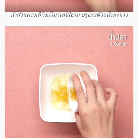
นำส่วนผสมที่ต้มไว้มาเทใส่ชาม ปรุงรสด้วยน้ำมะนาว