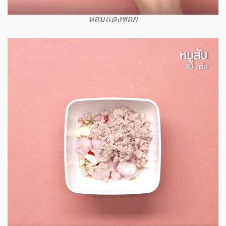
หอมแดงซอย