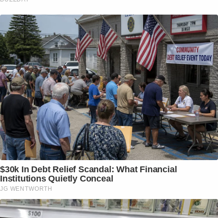
$30k In Debt Relief Scandal: What Financial
Institutions Quietly Conceal
JG WENTWORTH