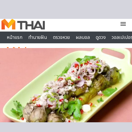
Skip to content
menu
หน้าแรก
ทำนายฝัน
ตรวจหวย
ผลบอล
ดูดวง
วอลเปเปอร
ไลฟ์สไตล์