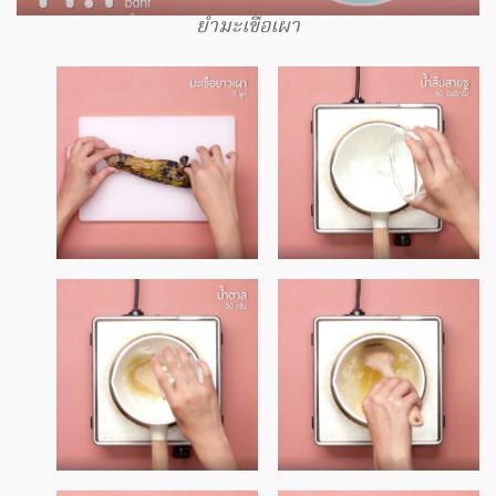
ยำมะเขือเผา