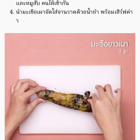
และหมูสับ คนให้เข้ากัน
นำมะเขือเผาจัดใส่จานราดด้วยน้ำยำ พร้อมเสิร์ฟค่า
า