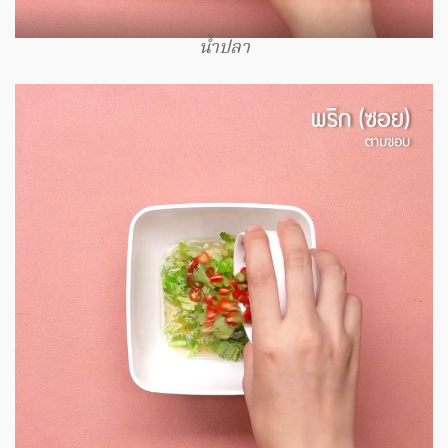
น้ำปลา