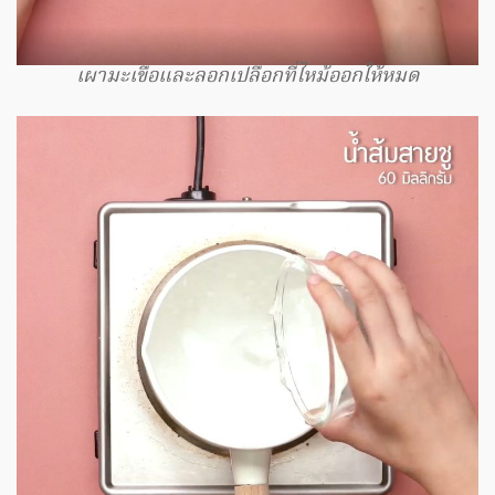
เผามะเขือและลอกเปลือกที่ไหม้ออกให้หมด