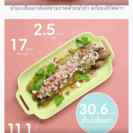
นำมะเขือเผาจัดใส่จานราดด้วยน้ำยำ พร้อมเสิร์ฟค่าา