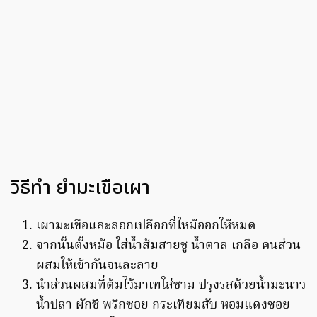
วิธีทำ ยำมะเขือเผา
เผามะเขือและลอกเปลือกที่ไหม้ออกให้หมด
จากนั้นตั้งหม้อ ใส่น้ำส้มสายชู น้ำตาล เกลือ คนส่วน
ผสมให้เข้ากันจนละลาย
นำส่วนผสมที่ต้มไว้มาเทใส่ชาม ปรุงรสด้วยน้ำมะนาว
น้ำปลา ผักชี พริกซอย กระเทียมสับ หอมแดงซอย