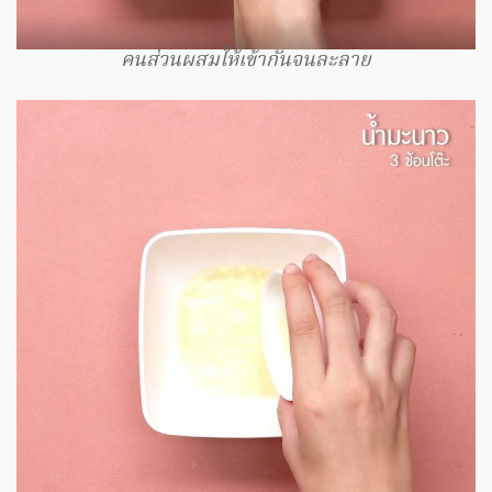
คนส่วนผสมให้เข้ากันจนละลาย