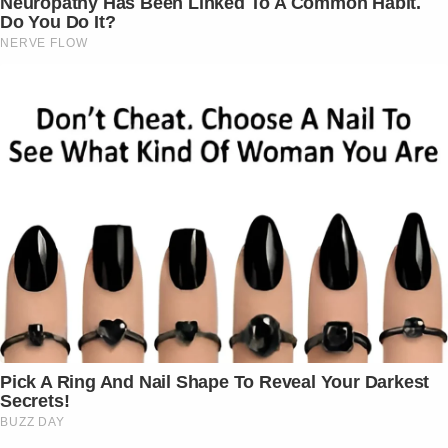
Neuropathy Has Been Linked To A Common Habit.
Do You Do It?
NERVE FLOW
Pick A Ring And Nail Shape To Reveal Your Darkest
Secrets!
BUZZ DAY