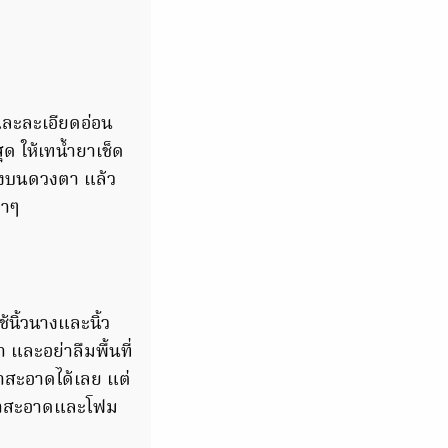
และละเอียดอ่อน
สุด ให้เทน้ำยาเช็ด
 ลงบนดวงตา แล้ว
บาๆ
นิ้วนางและนิ้ว
ละอย่าลืมพื้นที่
้ำสะอาดได้เลย แต่
ยน้ำสะอาดและโฟม