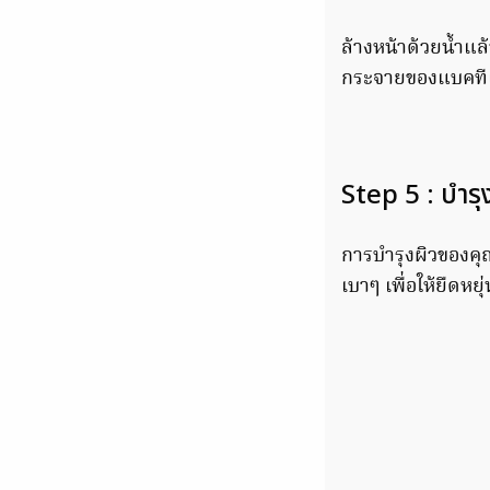
ล้างหน้าด้วยน้ำแล
กระจายของแบคทีเร
Step 5 : บำรุง
การบำรุงผิวของค
เบาๆ เพื่อให้ยืดหย