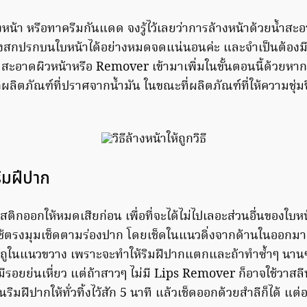
งหน้า หรือทาครีมกันแดด จงรู้ไว้เลยว่าการล้างหน้าด้วยน้ำสะ
่งสกปรกบนใบหน้าได้อย่างหมดจดแน่นอนค่ะ และจำเป็นต้องมีต
ะอาดผิวหน้าหรือ Remover เข้ามาเพิ่มในขั้นตอนนี้ด้วยหาก
ลิตภัณฑ์ที่ปราศจากน้ำมัน ในขณะที่ผลิตภัณฑ์ที่ให้ความชุ่ม
ริมฝีปาก
ปสติกออกให้หมดเสียก่อน เพื่อที่จะได้ไม่ไปเลอะส่วนอื่นของใบห
ใช้ตรงมุมเช็ดตามร่องปาก โดยเช็ดในแนวดิ่งจากด้านในออกม
้ถูในแนวขวาง เพราะจะทำให้ริมฝีปากแตกและถ้าทำซ้ำๆ นานๆ 
ีรอยย่นเหี่ยว แต่ถ้าสาวๆ ไม่มี Lips Remover ก็อาจใช้วาสลี
มฝีปากให้ทั่วทิ้งไว้สัก 5 นาที แล้วเช็ดออกด้วยสำลีก็ได้ แต่