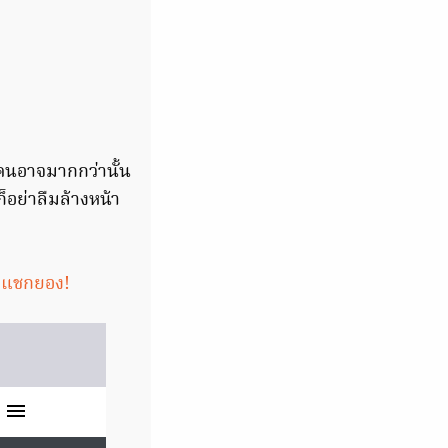
คนอาจมากกว่านั้น
อย่าลืมล้างหน้า
บแชกยอง!