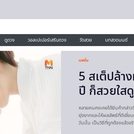
ดูดวง
วอลเปเปอร์เสริมดวง
วัดสวย
บทสวดมนต์
แฟชั่น
5 สเต็ปล้าง
ปี ก็สวยใสด
หลายคนคงเคยได้ยินคำกล่าวที่
ยุ่งยากและให้ผลลัพธ์ที่ดีเยี่ยม
วันนั้น เป็นวิธีที่ถูกต้องแล้