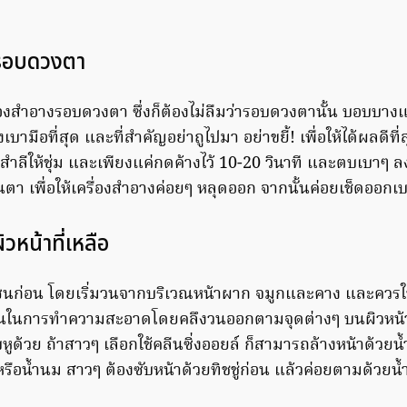
ดรอบดวงตา
ื่องสำอางรอบดวงตา ซึ่งก็ต้องไม่ลืมว่ารอบดวงตานั้น บอบบาง
บามือที่สุด และที่สำคัญอย่าถูไปมา อย่าขยี้! เพื่อให้ได้ผลดีที่
สำลีให้ชุ่ม และเพียงแค่กดค้างไว้ 10-20 วินาที และตบเบาๆ
ขนตา เพื่อให้เครื่องสำอางค่อยๆ หลุดออก จากนั้นค่อยเช็ดออกเ
ิวหน้าที่เหลือ
โซนก่อน โดยเริ่มวนจากบริเวณหน้าผาก จมูกและคาง และควรใช้
นในการทำความสะอาดโดยคลึงวนออกตามจุดต่างๆ บนผิวหน้า แ
ูด้วย ถ้าสาวๆ เลือกใช้คลีนซิ่งออยล์ ก็สามารถล้างหน้าด้วยน
ลหรือน้ำนม สาวๆ ต้องซับหน้าด้วยทิชชู่ก่อน แล้วค่อยตามด้ว