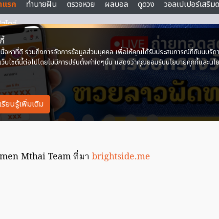
omen Mthai Team ที่มา
brightside.me