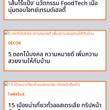
‘เส้นไร้แป้ง’ นวัตกรรม FoodTech เนื้อ
นุ่มตอบโจทย์เทรนด์เฮลตี้
DECOR
5 ดอกไม้มงคล ความหมายดี เพิ่มความ
สวยงามให้กับบ้าน
ไลฟ์สไตล์
15 เมืองน่าเที่ยวทั่วออสเตรเลีย ทริปหน้า