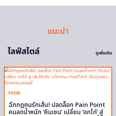
แนะนำ
ไลฟ์สไตล์
ดูเพิ่มเติม
FOOD
ฉีกกฎคนรักเส้น! ปลดล็อก Pain Point
คนลดน้ำหนัก ‘คินเซน’ เปลี่ยน ‘อกไก่’ สู่