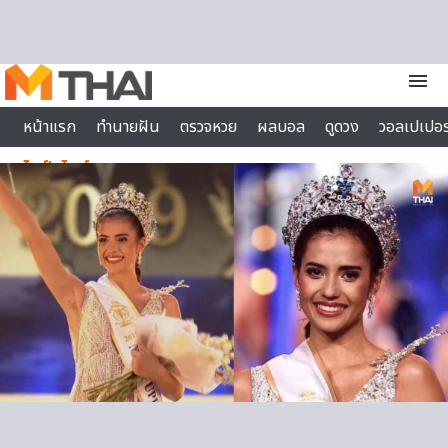
Skip to content
menu
หน้าแรก
ทำนายฝัน
ตรวจหวย
ผลบอล
ดูดวง
วอลเปเปอร
ไลฟ์สไตล์