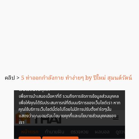
คลิป >
5 ท่าออกกำลังกาย ทำง่ายๆ by ปีใหม่ สุมนต์รัตน์