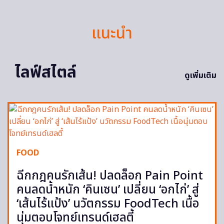
แนะนำ
ไลฟ์สไตล์
ดูเพิ่มเติม
FOOD
ฉีกกฎคนรักเส้น! ปลดล็อก Pain Point
คนลดน้ำหนัก ‘คินเซน’ เปลี่ยน ‘อกไก่’ สู่
‘เส้นไร้แป้ง’ นวัตกรรม FoodTech เนื้อ
นุ่มตอบโจทย์เทรนด์เฮลตี้