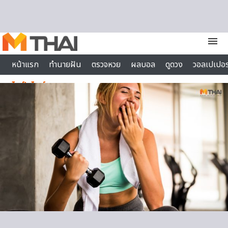
Skip to content
menu
หน้าแรก
ทำนายฝัน
ตรวจหวย
ผลบอล
ดูดวง
วอลเปเปอร
ไลฟ์สไตล์