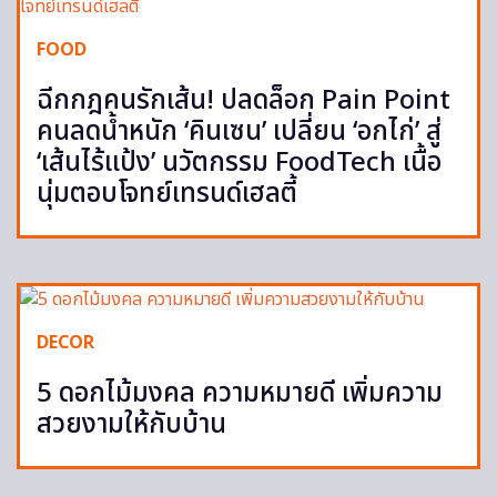
FOOD
ฉีกกฎคนรักเส้น! ปลดล็อก Pain Point
คนลดน้ำหนัก ‘คินเซน’ เปลี่ยน ‘อกไก่’ สู่
‘เส้นไร้แป้ง’ นวัตกรรม FoodTech เนื้อ
นุ่มตอบโจทย์เทรนด์เฮลตี้
DECOR
5 ดอกไม้มงคล ความหมายดี เพิ่มความ
สวยงามให้กับบ้าน