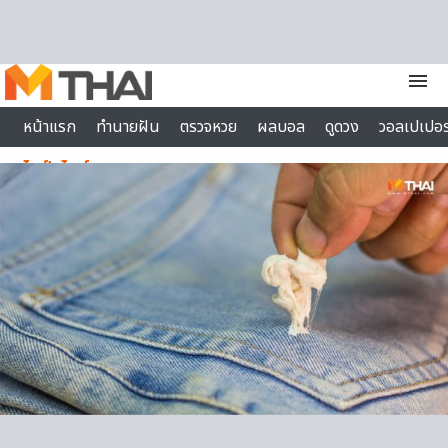
Skip to content
menu
หน้าแรก
ทำนายฝัน
ตรวจหวย
ผลบอล
ดูดวง
วอลเปเปอร
ไลฟ์สไตล์