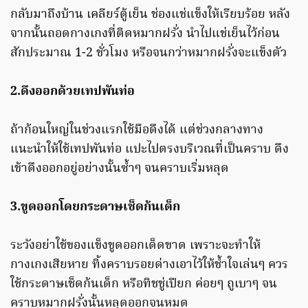
กลับมาถึงบ้าน เคลียร์ตู้เย็น ช่องแช่แข็งให้เรียบร้อย หลัง
จากนั้นถอดกางเกงที่ติดหมากฝรั่ง นำไปแช่เย็นไว้ก่อน
สักประมาณ 1-2 ชั่วโมง หรือจนกว่าหมากฝรั่งจะแข็งตัว
2.ดึงออกด้วยเทปพันท่อ
ถ้าก้อนใหญ่ในช่วงแรกใช้มือดึงได้ แต่ช่วงกลางทาง
แนะนำให้ใช้เทปพันท่อ แปะไปตรงบริเวณที่เป็นคราบ ดึง
เข้าดึงออกอยู่อย่างนั้นซ้ำๆ จนคราบเริ่มหลุด
3.ขูดออกโดยกระดาษเช็ดก้นเด็ก
ระวังอย่าใช้ของแข็งขูดออกเด็ดขาด เพราะจะทำให้
กางเกงเสียหาย ทิ้งคราบรอยด่างเอาไว้ให้ช้ำใจเล่นๆ ควร
ใช้กระดาษเช็ดก้นเด็ก หรือทิชชู่เปียก ค่อยๆ ถูเบาๆ จน
คราบหมากฝรั่งนั้นหลุดออกจนหมด