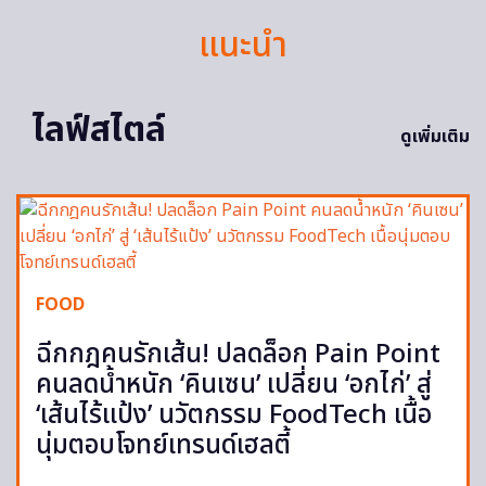
แนะนำ
ไลฟ์สไตล์
ดูเพิ่มเติม
FOOD
ฉีกกฎคนรักเส้น! ปลดล็อก Pain Point
คนลดน้ำหนัก ‘คินเซน’ เปลี่ยน ‘อกไก่’ สู่
‘เส้นไร้แป้ง’ นวัตกรรม FoodTech เนื้อ
นุ่มตอบโจทย์เทรนด์เฮลตี้