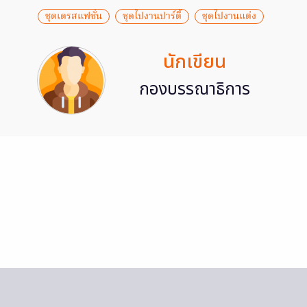
ชุดเดรสแฟชั่น
ชุดไปงานปาร์ตี้
ชุดไปงานแต่ง
นักเขียน
กองบรรณาธิการ