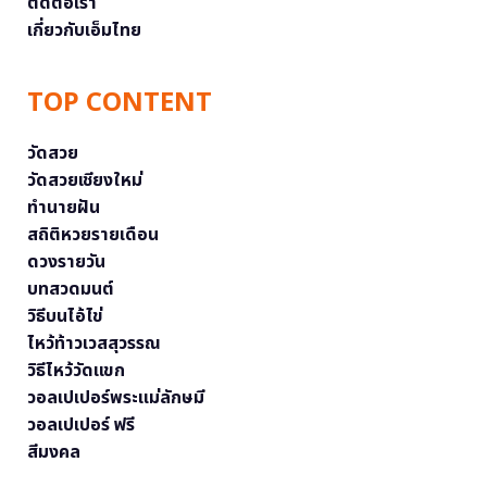
ติดต่อเรา
เกี่ยวกับเอ็มไทย
TOP CONTENT
วัดสวย
วัดสวยเชียงใหม่
ทำนายฝัน
สถิติหวยรายเดือน
ดวงรายวัน
บทสวดมนต์
วิธีบนไอ้ไข่
ไหว้ท้าวเวสสุวรรณ
วิธีไหว้วัดแขก
วอลเปเปอร์พระแม่ลักษมี
วอลเปเปอร์ ฟรี
สีมงคล