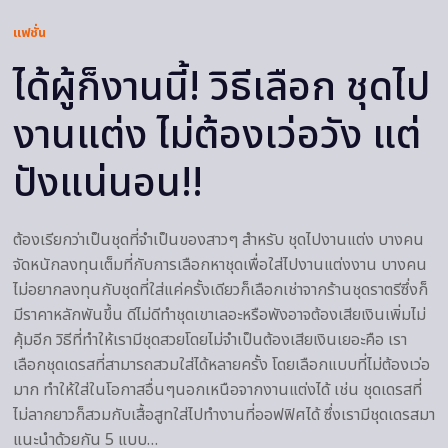
แฟชั่น
ได้ผู้ก็งานนี้! วิธีเลือก ชุดไป
งานแต่ง ไม่ต้องเว่อวัง แต่
ปังแน่นอน!!
ต้องเรียกว่าเป็นชุดที่จำเป็นของสาวๆ สำหรับ ชุดไปงานแต่ง บางคน
จัดหนักลงทุนเต็มที่กับการเลือกหาชุดเพื่อใส่ไปงานแต่งงาน บางคน
ไม่อยากลงทุนกับชุดที่ใส่แค่ครั้งเดียวก็เลือกเช่าจากร้านชุดราตรีซึ่งก็
มีราคาหลักพันขึ้น ดีไม่ดีทำชุดเขาเลอะหรือพังอาจต้องเสียเงินเพิ่มไม่
คุ้มอีก วิธีที่ทำให้เรามีชุดสวยโดยไม่จำเป็นต้องเสียเงินเยอะคือ เรา
เลือกชุดเดรสที่สามารถสวมใส่ได้หลายครั้ง โดยเลือกแบบที่ไม่ต้องเว่อ
มาก ทำให้ใส่ในโอกาสอื่นๆนอกเหนือจากงานแต่งได้ เช่น ชุดเดรสที่
ไม่ลากยาวก็สวมกับเสื้อสูทใส่ไปทำงานที่ออฟฟิศได้ ซึ่งเรามีชุดเดรสมา
แนะนำด้วยกัน 5 แบบ…