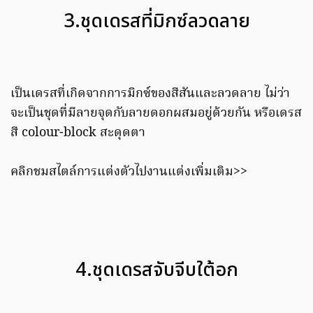
3.ชุดเดรสที่มิกซ์ลวดลาย
เป็นเดรสที่เกิดจากการมิกซ์ของสีสันและลวดลาย ไม่ว่า
จะเป็นชุดที่มีลายจุดกับลายดอกผสมอยู่ด้วยกัน หรือเดรส
สี colour-block สะดุดตา
คลิกชมสไตล์การแต่งตัวไปงานแต่งเพิ่มเติม>>
4.ชุดเดรสจับจีบใต้อก