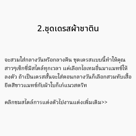
2.ชุดเดรสผ้าซาติน
จะสวมใส่กลางวันหรือกลางคืน ชุดเดรสแบบนี้ทำให้คุณ
สาวๆเซ็กซี่มีสไตล์ทุกเวลา แค่เลือกไอเทมอื่นมาแมทช์ให้
ลงตัว ถ้าเป็นเดรสสั้นจะใส่ตอนกลางวันก็เลือกสวมทับเสื้อ
ยืดสีขาวแมทช์กับผ้าใบก็เก๋แนวสตรีท
คลิกชมสไตล์การแต่งตัวไปงานแต่งเพิ่มเติม>>