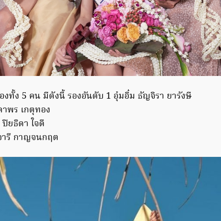
ทั้ง 5 คน มีดังนี้ รองอันดับ 1 อุ๋มอิ๋ม ธัญจิรา ยารังษี
 ธิดาพร เกตุทอง
 ปิยธิดา ใจดี
สุจารี กาญจนกฤต