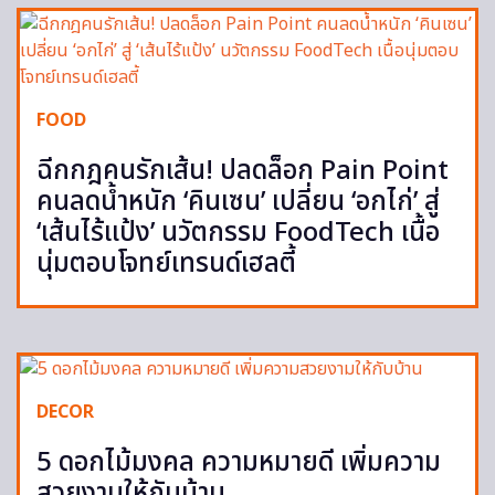
FOOD
ฉีกกฎคนรักเส้น! ปลดล็อก Pain Point
คนลดน้ำหนัก ‘คินเซน’ เปลี่ยน ‘อกไก่’ สู่
‘เส้นไร้แป้ง’ นวัตกรรม FoodTech เนื้อ
นุ่มตอบโจทย์เทรนด์เฮลตี้
DECOR
5 ดอกไม้มงคล ความหมายดี เพิ่มความ
สวยงามให้กับบ้าน