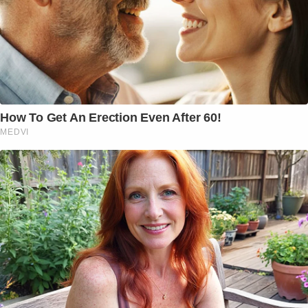
How To Get An Erection Even After 60!
MEDVI