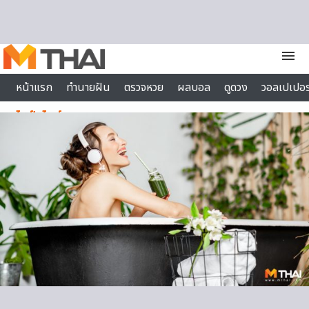
Skip to content
menu
หน้าแรก
ทำนายฝัน
ตรวจหวย
ผลบอล
ดูดวง
วอลเปเปอร
ไลฟ์สไตล์