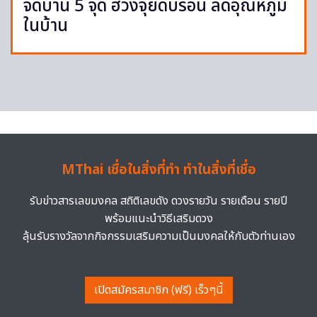
จัดบ้าน 5 จุด ฮวงจุ้ยดับร้อน ลดอุณหภูมิ
ในบ้าน
MThai เชื่อในสิ่งที่ทำ ทำในสิ่งที่เชื่อ
รับข่าวสารเลขมงคล สถิติเลขดัง ดวงรายวัน รายเดือน รายปี
พร้อมแนะนำวิธีเสริมดวง
ลุ้นรับรางวัลจากกิจกรรมเสริมความเป็นมงคลให้กับตัวท่านเอง
เปิดสมัครสมาชิก (ฟรี) เร็วๆนี้