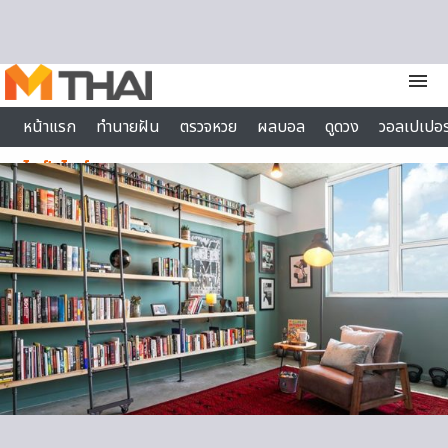
Skip to content
menu
หน้าแรก
ทำนายฝัน
ตรวจหวย
ผลบอล
ดูดวง
วอลเปเปอร
ไลฟ์สไตล์