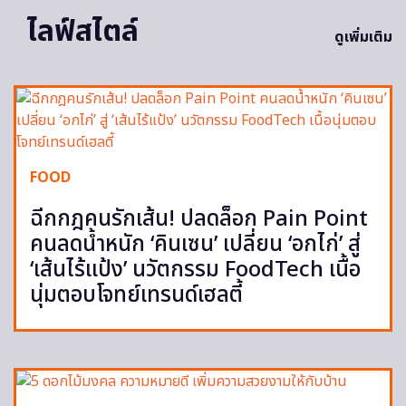
ไลฟ์สไตล์
ดูเพิ่มเติม
FOOD
ฉีกกฎคนรักเส้น! ปลดล็อก Pain Point
คนลดน้ำหนัก ‘คินเซน’ เปลี่ยน ‘อกไก่’ สู่
‘เส้นไร้แป้ง’ นวัตกรรม FoodTech เนื้อ
นุ่มตอบโจทย์เทรนด์เฮลตี้