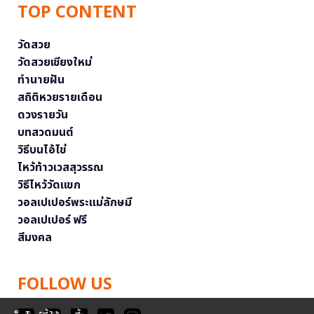
TOP CONTENT
วัดสวย
วัดสวยเชียงใหม่
ทำนายฝัน
สถิติหวยรายเดือน
ดวงรายวัน
บทสวดมนต์
วิธีบนไอ้ไข่
ไหว้ท้าวเวสสุวรรณ
วิธีไหว้วัดแขก
วอลเปเปอร์พระแม่ลักษมี
วอลเปเปอร์ ฟรี
สีมงคล
FOLLOW US