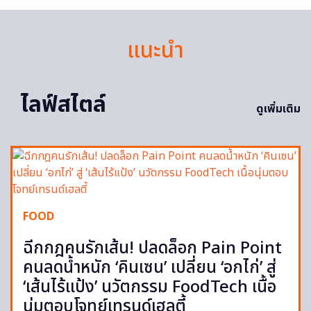
แนะนำ
ไลฟ์สไตล์
ดูเพิ่มเติม
FOOD
ฉีกกฎคนรักเส้น! ปลดล็อก Pain Point
คนลดน้ำหนัก ‘คินเซน’ เปลี่ยน ‘อกไก่’ สู่
‘เส้นไร้แป้ง’ นวัตกรรม FoodTech เนื้อ
นุ่มตอบโจทย์เทรนด์เฮลตี้