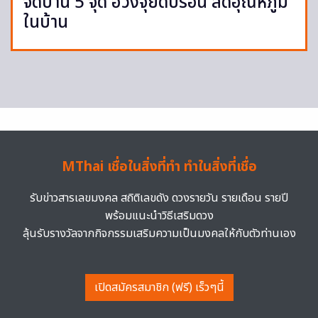
จัดบ้าน 5 จุด ฮวงจุ้ยดับร้อน ลดอุณหภูมิ
ในบ้าน
MThai เชื่อในสิ่งที่ทำ ทำในสิ่งที่เชื่อ
รับข่าวสารเลขมงคล สถิติเลขดัง ดวงรายวัน รายเดือน รายปี
พร้อมแนะนำวิธีเสริมดวง
ลุ้นรับรางวัลจากกิจกรรมเสริมความเป็นมงคลให้กับตัวท่านเอง
เปิดสมัครสมาชิก (ฟรี) เร็วๆนี้