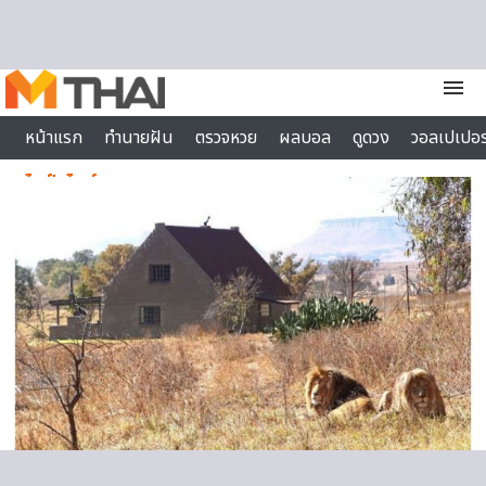
Skip to content
menu
หน้าแรก
ทำนายฝัน
ตรวจหวย
ผลบอล
ดูดวง
วอลเปเปอร
ไลฟ์สไตล์