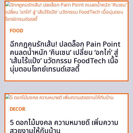
FOOD
ฉีกกฎคนรักเส้น! ปลดล็อก Pain Point
คนลดน้ำหนัก ‘คินเซน’ เปลี่ยน ‘อกไก่’ สู่
‘เส้นไร้แป้ง’ นวัตกรรม FoodTech เนื้อ
นุ่มตอบโจทย์เทรนด์เฮลตี้
DECOR
5 ดอกไม้มงคล ความหมายดี เพิ่มความ
สวยงามให้กับบ้าน