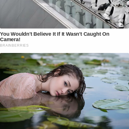
You Wouldn't Believe It If It Wasn't Caught On
Camera!
BRAINBERRIES