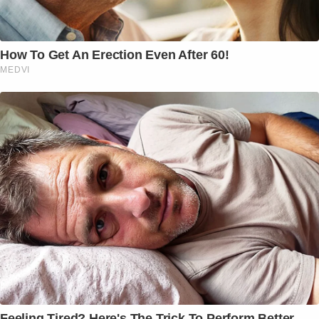
How To Get An Erection Even After 60!
MEDVI
Feeling Tired? Here's The Trick To Perform Better