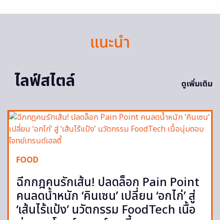
แนะนำ
ไลฟ์สไตล์
ดูเพิ่มเติม
FOOD
ฉีกกฎคนรักเส้น! ปลดล็อก Pain Point
คนลดน้ำหนัก ‘คินเซน’ เปลี่ยน ‘อกไก่’ สู่
‘เส้นไร้แป้ง’ นวัตกรรม FoodTech เนื้อ