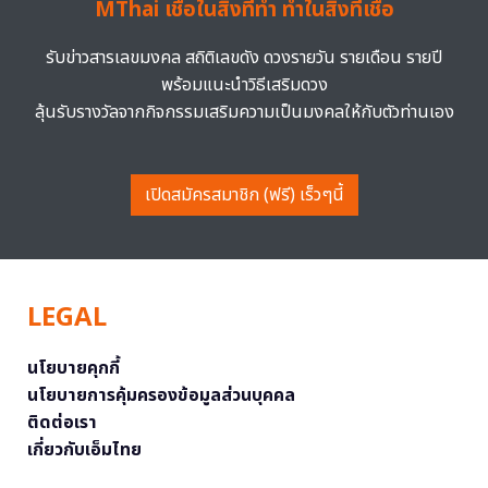
MThai เชื่อในสิ่งที่ทำ ทำในสิ่งที่เชื่อ
รับข่าวสารเลขมงคล สถิติเลขดัง ดวงรายวัน รายเดือน รายปี
พร้อมแนะนำวิธีเสริมดวง
ลุ้นรับรางวัลจากกิจกรรมเสริมความเป็นมงคลให้กับตัวท่านเอง
เปิดสมัครสมาชิก (ฟรี) เร็วๆนี้
LEGAL
นโยบายคุกกี้
นโยบายการคุ้มครองข้อมูลส่วนบุคคล
ติดต่อเรา
เกี่ยวกับเอ็มไทย