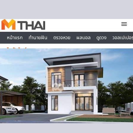
Skip to content
menu
หน้าแรก
ทำนายฝัน
ตรวจหวย
ผลบอล
ดูดวง
วอลเปเปอร
ไลฟ์สไตล์