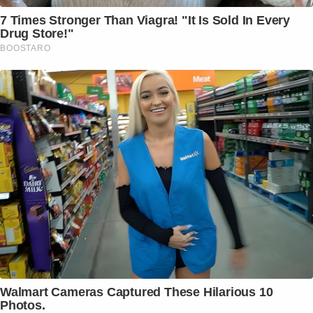
7 Times Stronger Than Viagra! "It Is Sold In Every
Drug Store!"
BOOSTARO
Walmart Cameras Captured These Hilarious 10
Photos.