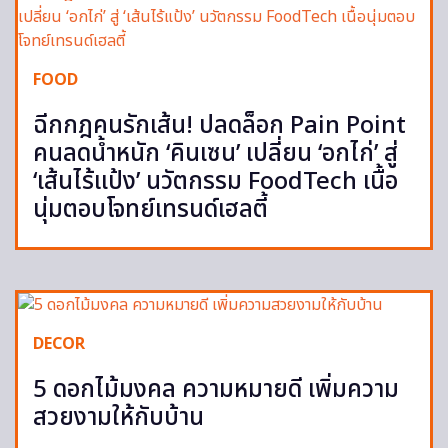
FOOD
ฉีกกฎคนรักเส้น! ปลดล็อก Pain Point
คนลดน้ำหนัก ‘คินเซน’ เปลี่ยน ‘อกไก่’ สู่
‘เส้นไร้แป้ง’ นวัตกรรม FoodTech เนื้อ
นุ่มตอบโจทย์เทรนด์เฮลตี้
DECOR
5 ดอกไม้มงคล ความหมายดี เพิ่มความ
สวยงามให้กับบ้าน