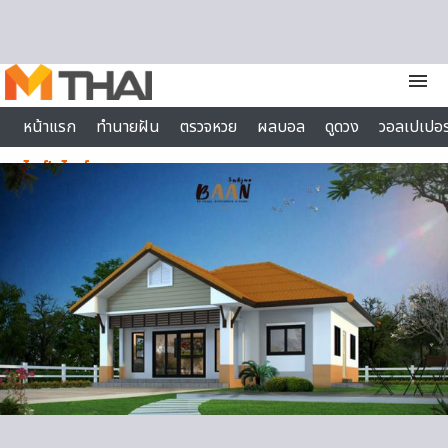
Skip to content
menu
หน้าแรก
ทำนายฝัน
ตรวจหวย
ผลบอล
ดูดวง
วอลเปเปอร
ไลฟ์สไตล์