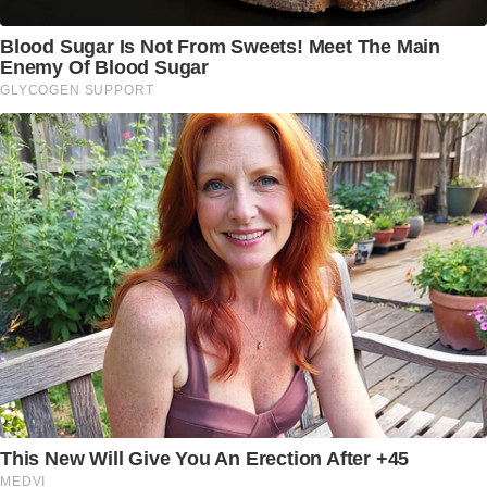
Blood Sugar Is Not From Sweets! Meet The Main
Enemy Of Blood Sugar
GLYCOGEN SUPPORT
This New Will Give You An Erection After +45
MEDVI