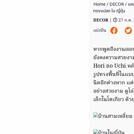
Home
/
DECOR
/ แคบ
ทรงแปลก ใน ญี่ปุ่น
DECOR
|
27 ก.ค.
แบ่งปัน
หากพูดถึงงานออกแบ
ยังคงความสวยงาม น่
Hori no Uchi หลัง
รูปทรงพื้นที่ในแบ
นิดอีกต่างหาก แต
อย่างสวยงาม ดูโล
เล็กในโตเกียว ด้ว