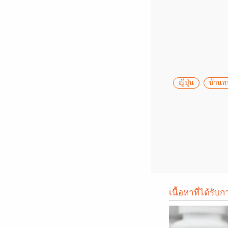
ญี่ปุ่น
บ้าน