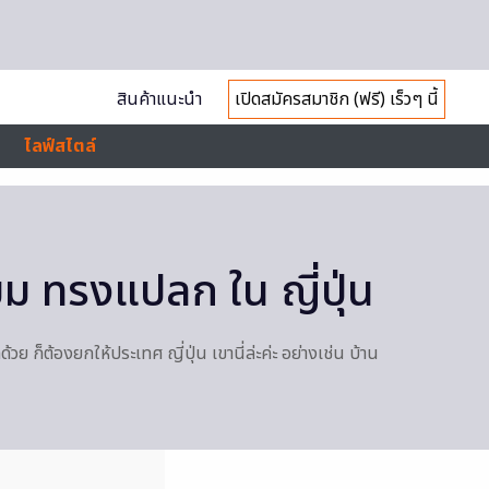
สินค้าแนะนำ
เปิดสมัครสมาชิก (ฟรี) เร็วๆ นี้
ไลฟ์สไตล์
ยม ทรงแปลก ใน ญี่ปุ่น
ย ก็ต้องยกให้ประเทศ ญี่ปุ่น เขานี่ล่ะค่ะ อย่างเช่น บ้าน