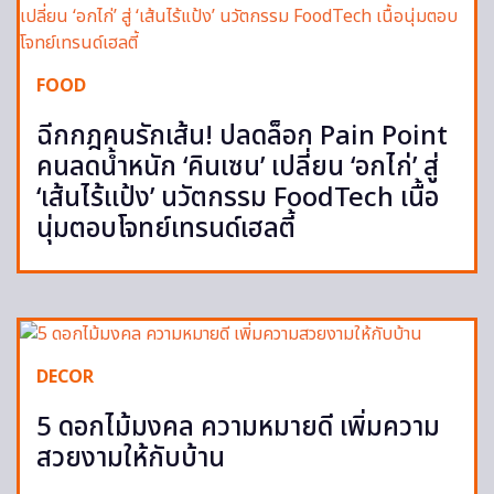
FOOD
ฉีกกฎคนรักเส้น! ปลดล็อก Pain Point
คนลดน้ำหนัก ‘คินเซน’ เปลี่ยน ‘อกไก่’ สู่
‘เส้นไร้แป้ง’ นวัตกรรม FoodTech เนื้อ
นุ่มตอบโจทย์เทรนด์เฮลตี้
DECOR
5 ดอกไม้มงคล ความหมายดี เพิ่มความ
สวยงามให้กับบ้าน