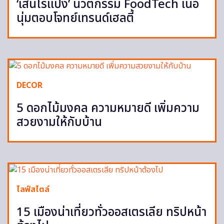
‘เส้นไร้แป้ง’ นวัตกรรม FoodTech เนื้อ
นุ่มตอบโจทย์เทรนด์เฮลตี้
DECOR
5 ดอกไม้มงคล ความหมายดี เพิ่มความ
สวยงามให้กับบ้าน
ไลฟ์สไตล์
15 เมืองน่าเที่ยวทั่วออสเตรเลีย ทริปหน้า