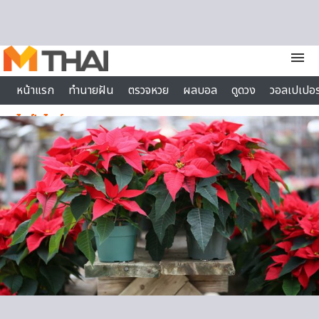
Skip to content
menu
หน้าแรก
ทำนายฝัน
ตรวจหวย
ผลบอล
ดูดวง
วอลเปเปอร
ไลฟ์สไตล์