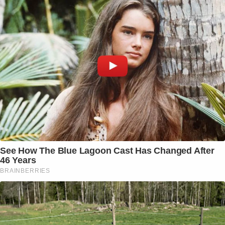
See How The Blue Lagoon Cast Has Changed After
46 Years
BRAINBERRIES