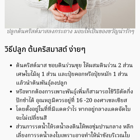
ปลูกต้นคริสต์มาสลงกระถาง มอบให้เป็นของขวัญน่ารักๆ
วิธีปลูก ต้นคริสมาสต์ ง่ายๆ
ต้นคริสต์มาส ชอบดินร่วนซุย ให้ผสมดินร่วน 2 ส่วน
เศษใบไม้ผุ 1 ส่วน และปุ๋ยคอกหรือปุ๋ยหมัก 1 ส่วน
แล้วนำต้นพันธุ์ลงปลูก
หรือหากต้องการเพาะพันธุ์เพิ่มก็สามารถใช้วิธีตัดกิ่ง
ปักชำได้ อุณหภูมิควรอยู่ที่ 16 -20 องศาเซลเซียส
โดยตั้งอยู่ในที่ที่มีแดดรำไร หากอยู่กลางแดดจัดใบ
จะไม่เปลี่ยนสี
ส่วนการรดน้ำให้รดน้ำลงดินให้พอชุ่มปานกลาง หลีก
เลี่ยงการรดน้ำลงใบเพราะอาจทำให้นำขังบริเวณใบ