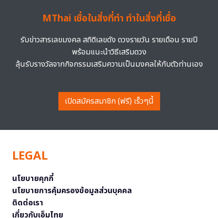
MThai เชื่อในสิ่งที่ทำ ทำในสิ่งที่เชื่อ
รับข่าวสารเลขมงคล สถิติเลขดัง ดวงรายวัน รายเดือน รายปี
พร้อมแนะนำวิธีเสริมดวง
ลุ้นรับรางวัลจากกิจกรรมเสริมความเป็นมงคลให้กับตัวท่านเอง
เปิดสมัครสมาชิก (ฟรี) เร็วๆนี้
LEGAL
นโยบายคุกกี้
นโยบายการคุ้มครองข้อมูลส่วนบุคคล
ติดต่อเรา
เกี่ยวกับเอ็มไทย