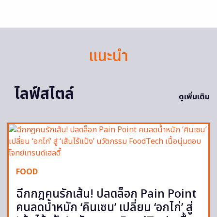
แนะนำ
ไลฟ์สไตล์
ดูเพิ่มเติม
FOOD
ฉีกกฎคนรักเส้น! ปลดล็อก Pain Point
คนลดน้ำหนัก ‘คินเซน’ เปลี่ยน ‘อกไก่’ สู่