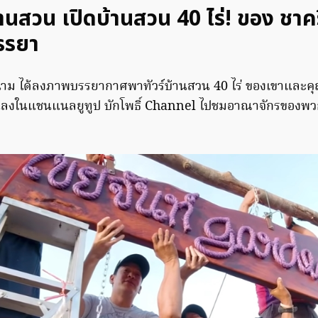
านสวน เปิดบ้านสวน 40 ไร่! ของ ชาค
รรยา
าม ได้ลงภาพบรรยากาศพาทัวร์บ้านสวน 40 ไร่ ของเขาและคุ
นั้นลงในแชนแนลยูทูป บักโพธิ์ Channel ไปชมอาณาจักรของพ