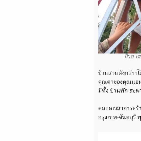
ป้าย เ
บ้านสวนดังกล่าวได
คุณตาของคุณแอนภรร
มีทั้ง บ้านพัก สะพา
ตลอดเวลาการสร้าง
กรุงเทพ-จันทบุรี ท