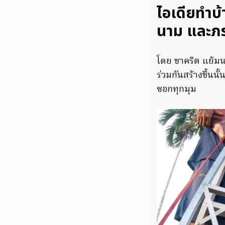
ไอเดียทำบ้
นาม และภ
โดย ชาคริต แย้มน
ร่วมกันสร้างขึ้น
ซอกทุกมุม