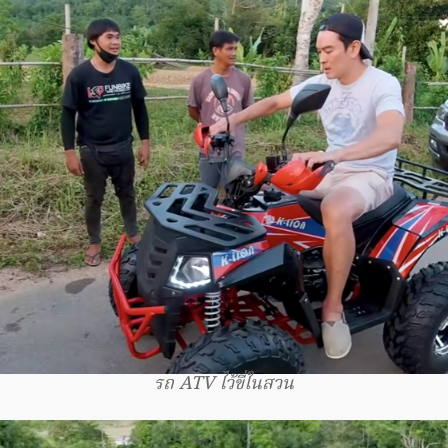
รถ ATV ไว้ขี่ในสวน