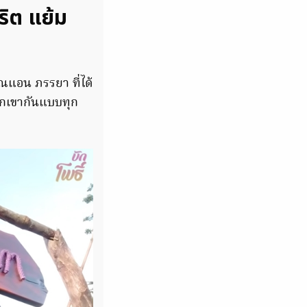
ริต แย้ม
ณแอน ภรรยา ที่ได้
วกเขากันแบบทุก