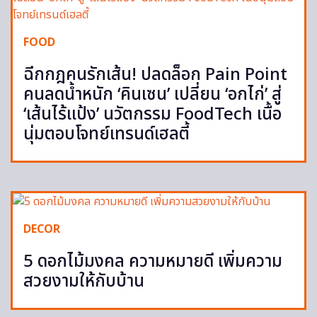
FOOD
ฉีกกฎคนรักเส้น! ปลดล็อก Pain Point
คนลดน้ำหนัก ‘คินเซน’ เปลี่ยน ‘อกไก่’ สู่
‘เส้นไร้แป้ง’ นวัตกรรม FoodTech เนื้อ
นุ่มตอบโจทย์เทรนด์เฮลตี้
DECOR
5 ดอกไม้มงคล ความหมายดี เพิ่มความ
สวยงามให้กับบ้าน