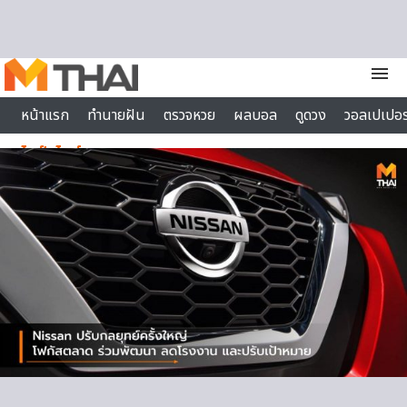
Skip to content
menu
หน้าแรก
ทำนายฝัน
ตรวจหวย
ผลบอล
ดูดวง
วอลเปเปอร
ไลฟ์สไตล์