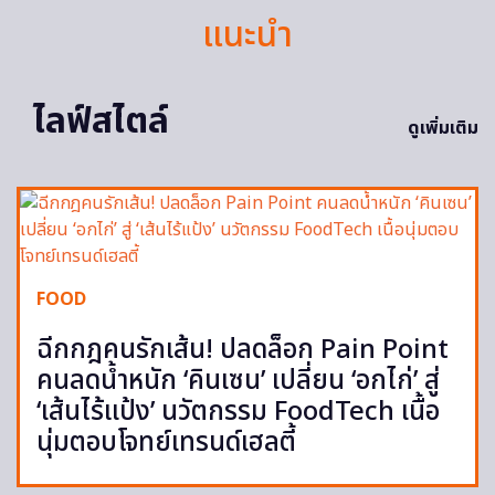
แนะนำ
ไลฟ์สไตล์
ดูเพิ่มเติม
FOOD
ฉีกกฎคนรักเส้น! ปลดล็อก Pain Point
คนลดน้ำหนัก ‘คินเซน’ เปลี่ยน ‘อกไก่’ สู่
‘เส้นไร้แป้ง’ นวัตกรรม FoodTech เนื้อ
นุ่มตอบโจทย์เทรนด์เฮลตี้