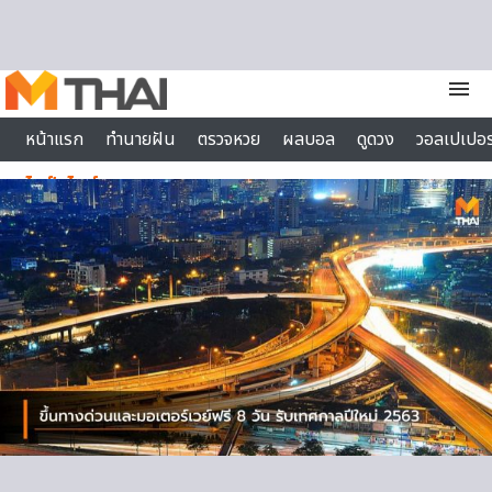
Skip to content
menu
หน้าแรก
ทำนายฝัน
ตรวจหวย
ผลบอล
ดูดวง
วอลเปเปอร
ไลฟ์สไตล์