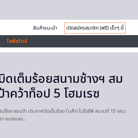
สินค้าแนะนำ
เปิดสมัครสมาชิก (ฟรี) เร็วๆ นี้
ไลฟ์สไตล์
นบิดเต็มร้อยสนามช้างฯ สม
งเป้าคว้าท็อป 5 โฮมเรซ
รปโซล ฮอนด้า ประกาศบิดเต็มร้อย ในศึก โมโตจีพี สนามที่ 15 ขณะ
ทรา หมายเลข…