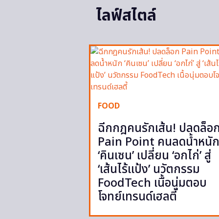
ไลฟ์สไตล์
FOOD
ฉีกกฎคนรักเส้น! ปลดล็อ
Pain Point คนลดน้ำหนั
‘คินเซน’ เปลี่ยน ‘อกไก่’ สู่
‘เส้นไร้แป้ง’ นวัตกรรม
FoodTech เนื้อนุ่มตอบ
โจทย์เทรนด์เฮลตี้