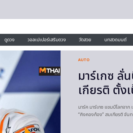
ดูดวง
วอลเปเปอร์เสริมดวง
วัดสวย
บทสวดมนต์
AUTO
มาร์เกซ ลั่
เกียรติ ตั้
มาร์ค มาร์เกซ แชมป์โลกจาก เ
“คิงคองก้อง” สมเกียรติ จัน