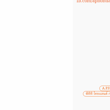
fb.com/aphonda
A.P.
พีทีที ไทยแลนด์ ก