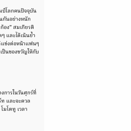
ชมป์โลกคนปัจจุบัน
านกันอย่างหนัก
งก้อง” สมเกียรติ
ดๆ และได้เน้นย้ำ
ด้แข่งต่อหน้าแฟนๆ
่อเป็นของขวัญให้กับ
งการในวันศุกร์ที่
ตาร์ท และจะดวล
น โมโตทู เวลา