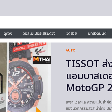
ดูดวง
วอลเปเปอร์เสริมดวง
วัดสวย
บทสวดมนต์
AUTO
TISSOT ส่ง
แอมบาสเดอร
MotoGP 
เพราะเวลาและความแม่นยำคือก
ของนวัตกรรมสวิส นำโดย ปิยา