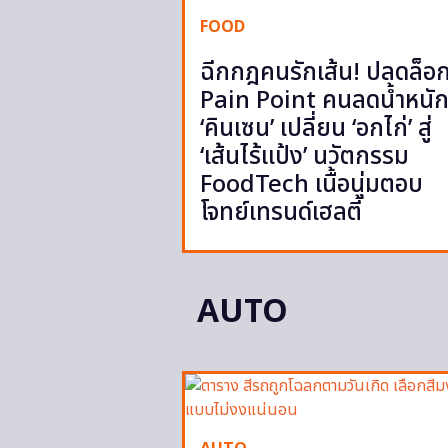
FOOD
ฉีกกฎคนรักเส้น! ปลดล็อ
Pain Point คนลดน้ำหนั
‘คินเซน’ เปลี่ยน ‘อกไก่’ สู่
‘เส้นไร้แป้ง’ นวัตกรรม
FoodTech เนื้อนุ่มตอบ
โจทย์เทรนด์เฮลตี้
AUTO