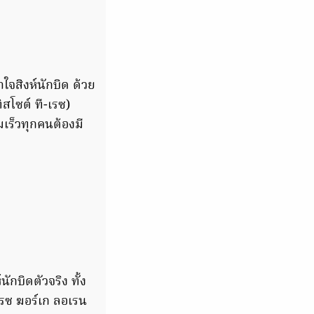
จสิงห์นักบิด ด้วย
สโซต์ ที-เรซ)
เร็วทุกคนต้องมี
ักบิดตัวจริง ทั้ง
ซ ฆอร์เก ลอเรน