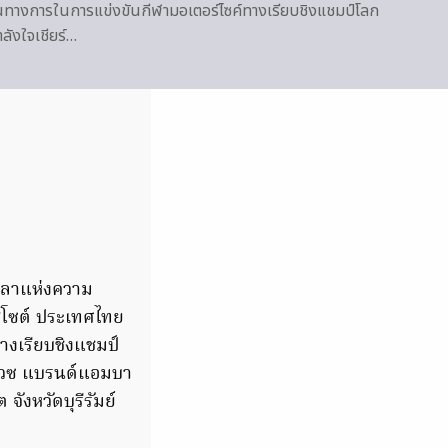
็นทางการในการแข่งขันกีฬามอเตอร์ไซค์ทางเรียบชิงแชมป์โลก
ังใจเชียร์…
วลาแห่งความ
สโซต์ ประเทศไทย
างเรียบชิงแชมป์
เกวซ แบรนด์แอมบา
จังหวัดบุรีรัมย์