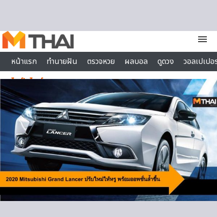
Skip to content
menu
หน้าแรก
ทำนายฝัน
ตรวจหวย
ผลบอล
ดูดวง
วอลเปเปอร
ไลฟ์สไตล์