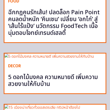
FOOD
ฉีกกฎคนรักเส้น! ปลดล็อก Pain Point
คนลดน้ำหนัก ‘คินเซน’ เปลี่ยน ‘อกไก่’ สู่
‘เส้นไร้แป้ง’ นวัตกรรม FoodTech เนื้อ
นุ่มตอบโจทย์เทรนด์เฮลตี้
DECOR
5 ดอกไม้มงคล ความหมายดี เพิ่มความ
สวยงามให้กับบ้าน