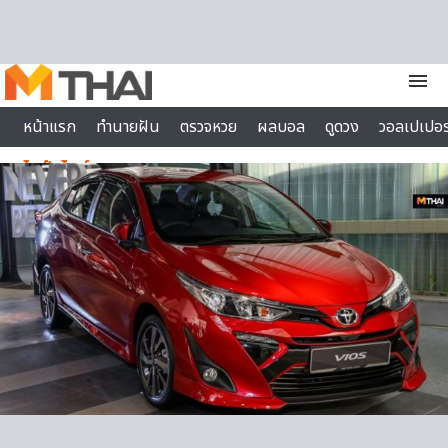
Skip to content
menu
หน้าแรก
ทำนายฝัน
ตรวจหวย
ผลบอล
ดูดวง
วอลเปเปอร
ไลฟ์สไตล์