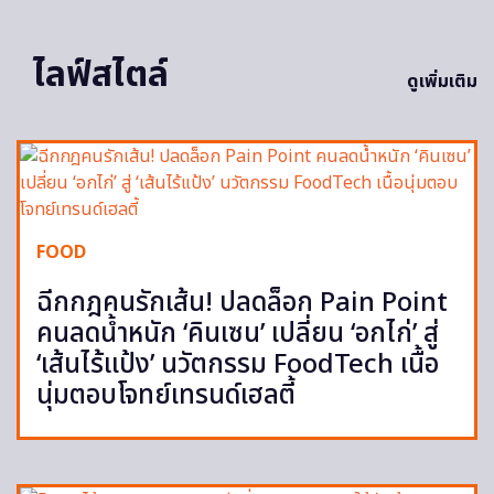
ไลฟ์สไตล์
ดูเพิ่มเติม
FOOD
ฉีกกฎคนรักเส้น! ปลดล็อก Pain Point
คนลดน้ำหนัก ‘คินเซน’ เปลี่ยน ‘อกไก่’ สู่
‘เส้นไร้แป้ง’ นวัตกรรม FoodTech เนื้อ
นุ่มตอบโจทย์เทรนด์เฮลตี้