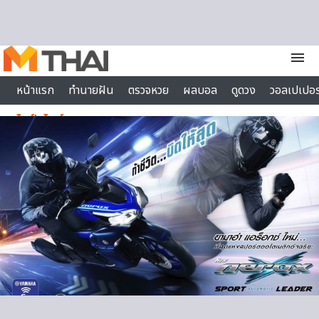
Skip to content
menu
หน้าแรก
ทำนายฝัน
ตรวจหวย
ผลบอล
ดูดวง
วอลเปเปอร
ไลฟ์สไตล์