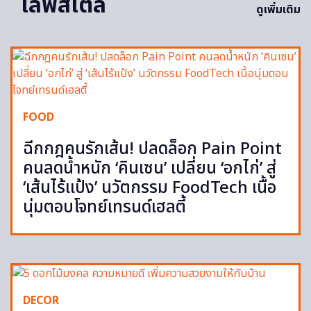
ไลฟ์สไตล์
ดูเพิ่มเติม
FOOD
ฉีกกฎคนรักเส้น! ปลดล็อก Pain Point
คนลดน้ำหนัก ‘คินเซน’ เปลี่ยน ‘อกไก่’ สู่
‘เส้นไร้แป้ง’ นวัตกรรม FoodTech เนื้อ
นุ่มตอบโจทย์เทรนด์เฮลตี้
DECOR