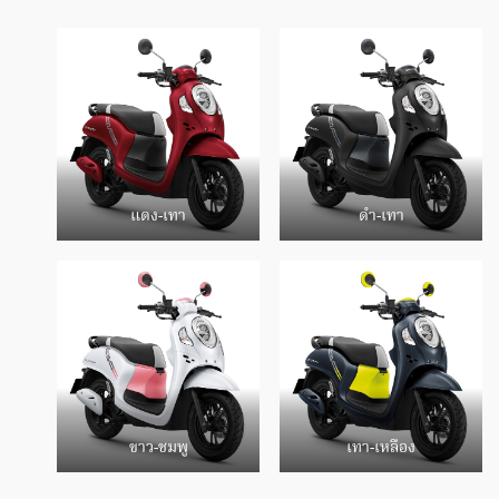
แดง-เทา
ดำ-เทา
ขาว-ชมพู
เทา-เหลือง