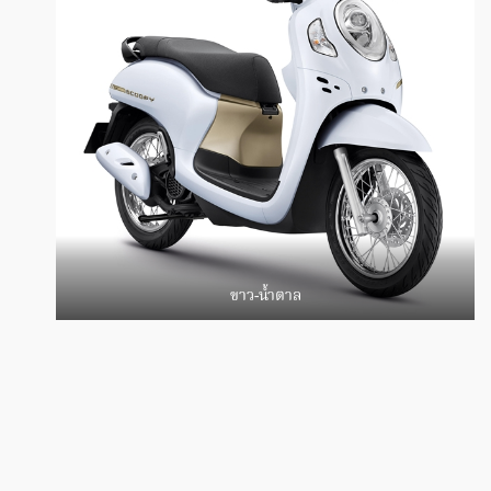
ขาว-น้ำตาล