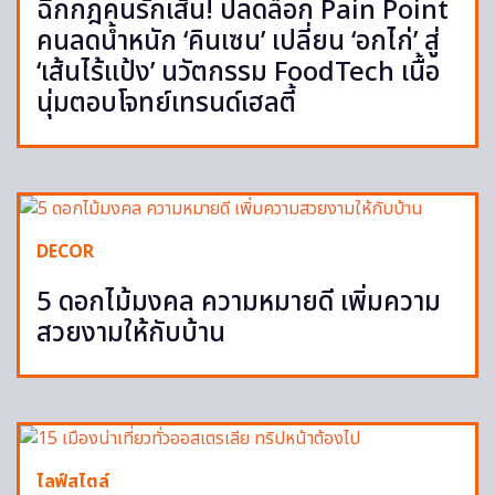
ฉีกกฎคนรักเส้น! ปลดล็อก Pain Point
คนลดน้ำหนัก ‘คินเซน’ เปลี่ยน ‘อกไก่’ สู่
‘เส้นไร้แป้ง’ นวัตกรรม FoodTech เนื้อ
นุ่มตอบโจทย์เทรนด์เฮลตี้
DECOR
5 ดอกไม้มงคล ความหมายดี เพิ่มความ
สวยงามให้กับบ้าน
ไลฟ์สไตล์