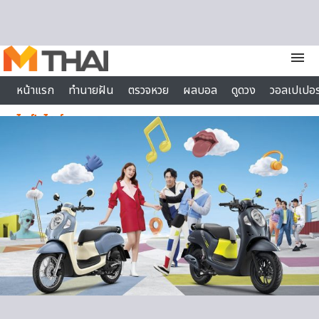
Skip to content
menu
หน้าแรก
ทำนายฝัน
ตรวจหวย
ผลบอล
ดูดวง
วอลเปเปอร
ไลฟ์สไตล์