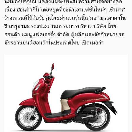
นิยมถึงปัจจุบัน แต่ถึงแม้จะประสบความสำเร็จอย่างต่อ
เนื่อง ฮอนด้าก็ไม่เคยหยุดที่จะนำเอาแฟชั่นใหม่ๆ เข้ามาส
ร้างเทรนด์ให้กับวัยรุ่นไทยผ่านรถรุ่นนี้เสมอ”
มร.ทาคาโน
ริ มารุยามะ
รองประธานกรรมการบริหาร บริษัท ไทย
ฮอนด้า แมนูแฟคเจอริ่ง จำกัด ผู้ผลิตและจัดจำหน่ายรถ
จักรยานยนต์ฮอนด้าในประเทศไทย เปิดเผยว่า