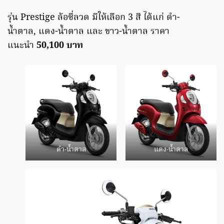
รุ่น Prestige ล้อซี่ลวด มีให้เลือก 3 สี ได้แก่ ดำ-
น้ำตาล, แดง-น้ำตาล และ ขาว-น้ำตาล ราคา
แนะนำ
50,100 บาท
ดำ-น้ำตาล
แดง-น้ำตาล