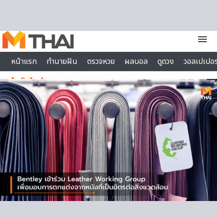
Skip to content
menu
หน้าแรก
ทำนายฝัน
ตรวจหวย
ผลบอล
ดูดวง
วอลเปเปอร
ไลฟ์สไตล์