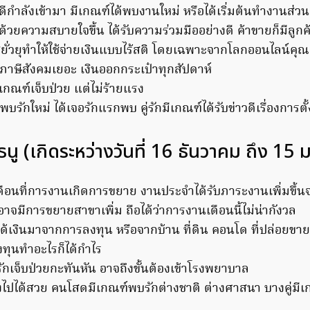
ีกำลังเข้ามา มีเกณฑ์ได้พบงานใหม่ หรือได้เริ่มต้นทำงานส่วน
ด้วยความสบายใจขึ้น ได้รับความร่วมมืออย่างดี ค้าขายก็มีลูกค
ยั่วยุทำให้ใช้จ่ายเงินแบบไร้สติ โดยเฉพาะจากโลกออนไลน์คุณ
่านภาษีสังคมเยอะ เงินออกกระเป๋าทุกสัปดาห์
เกณฑ์เจ็บป่วย แต่ไม่ร้ายแรง
พบรักใหม่ ได้เจอรักแรกพบ คู่รักมีเกณฑ์ได้รับข่าวดีเรื่องการตั
ธนู (เกิดระหว่างวันที่ 16 ธันวาคม ถึง 15
ดือนที่การงานเกิดการขยาย งานประจำได้รับภาระงานเพิ่มขึ้น
อาจมีการขยายสาขาเพิ่ม ถือได้ว่าการงานเดือนนี้ไม่น่ากังวล
ด้เงินมาจากการลงทุน หรือจากบ้าน ที่ดิน คอนโด ที่ปล่อยขายหร
งทุนทำอะไรก็ได้กำไร
ักเจ็บป่วยกะทันหัน อาจถึงขั้นต้องเข้าโรงพยาบาล
างไปได้สวย คนโสดมีเกณฑ์พบรักต่างชาติ ต่างศาสนา บางคู่ม