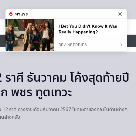
สินค้าแนะนำ
เปิดสมัครสมาชิก (ฟรี) เร็วๆ นี้
ไลฟ์สไตล์
 ราศี ธันวาคม โค้งสุดท้ายปี
ิก พชร ทูตเทวะ
วง 12 ราศี ดวงรายเดือนธันวาคม 2567 โชคชะตาของคุณในด้านต่างๆ
านล่างครับ