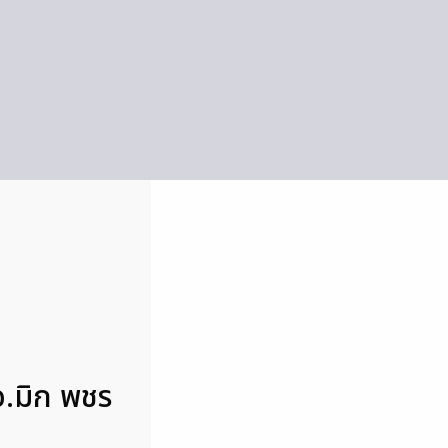
อ.มิก พชร