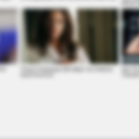
Whole 
NEURO SHARP
NEUR
สุด
Brain Fog? Neurologists Pleads: Do
Doc
This Every Night Before Sleep
Con
IFA
These 9 Actresses Will Make You Rethink
See The
Good And Evil!
Transfo