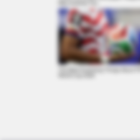
May Surprise You
LUMETHINK.COM
รวมวิธีกำจัดไขมันที่ได้รับความนิยมสูง
ในไทย
The Most Surprising Things About F
World Cup 2026