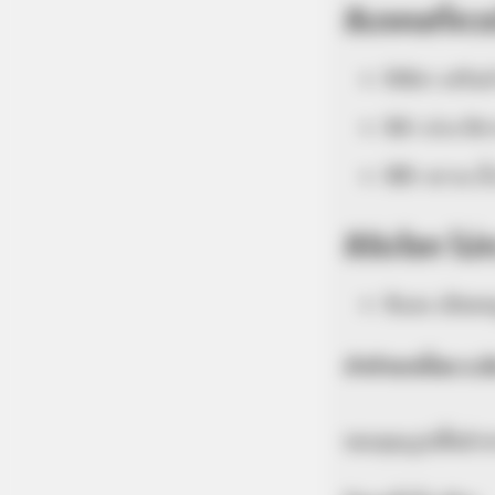
สีมงคลที่ควร
สีเขียว เสริ
สีดำ ม่วง ด
สีฟ้า คราม น
สีอับโชค ไม่
สีแดง เลือดห
คำทำนายโดย อ.มิ
ขอบคุณรูปเสื้อผ