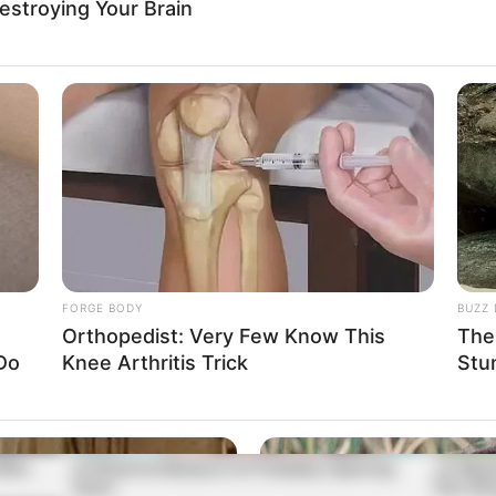
Destroying Your Brain
นักเขียน
กองบรรณาธิการ
ou
FORGE BODY
BUZZ 
Orthopedist: Very Few Know This
The 
Do
Knee Arthritis Trick
Stu
 Who
A Rihanna Museum Is Probably Opening
10 Worl
Soon
Fan Sh