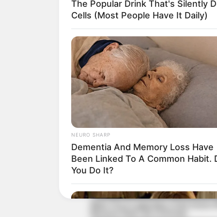
The Popular Drink That's Silently 
Cells (Most People Have It Daily)
Recommended For Y
NEURO SHARP
Dementia And Memory Loss Have
Been Linked To A Common Habit. 
You Do It?
Meet The 6 Legendary Child Actors
Became Real Life Criminals