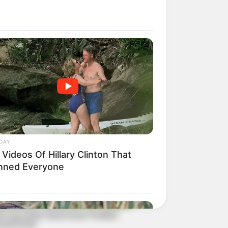
DAY
Videos Of Hillary Clinton That
nned Everyone
d Cup 2026 Facts Every Football
ould Know