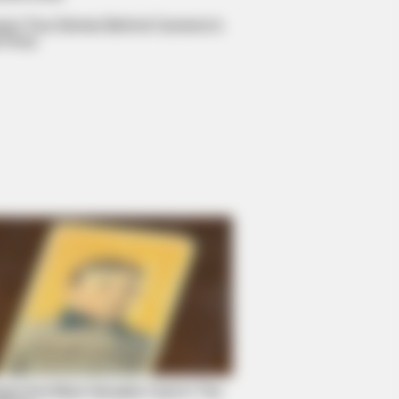
ane True Stories Behind Cameron's
 Films
etter Sit Down Before You See
est And Most Valuable Card In The