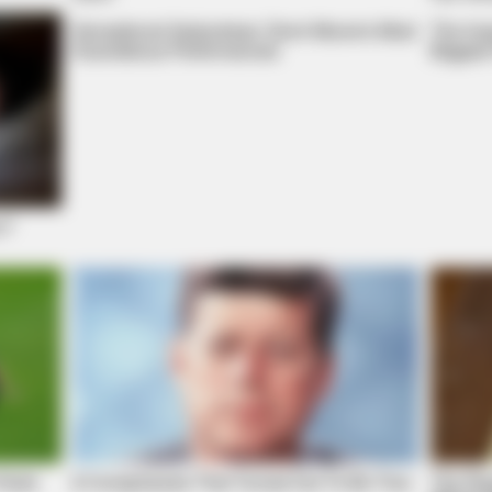
Sensational Seductress: Demi Moore's Most
The Ins
Scandalous Performances
Biggest
u?
BUZZ DAY
issing Each Other
Remember Albert? You B
Him Today
Facts
8 Conspiracies That Turned Out To Be True
The Rar