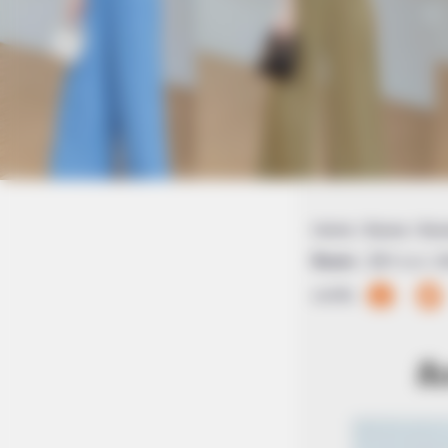
Home
/
สีมงคล
/ สีมง
สีมงคล
|
9 เม.ย. 2
แบ่งปัน
สี