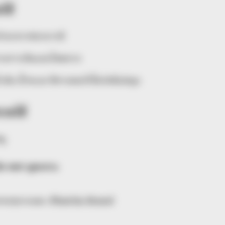
ใช้
มอำนาจวาสนาบารมี
ีทางการเงินและโชคลาภ
้ำเงิน น้ำทะเล ดีทางคนรักใคร่สนับสนุน
ควรใช้
มู
ก พชร ทูตเทวะ
้าสวยๆจากเพจ :Phatcha Brand