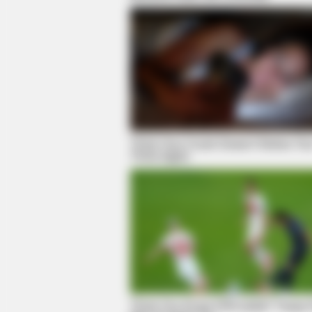
Think Your Crush Doesn't Notice Yo
Think Again
BUZZ DAY
Co-stars Who Lost Control While K
Think You Know FIFA 2026? These 