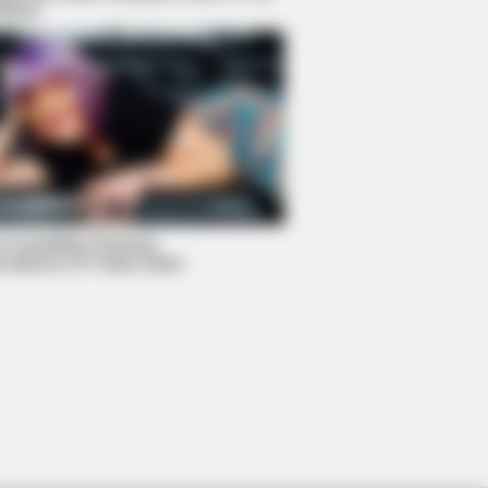
World
O SHARP
tors Identify 5 Medications Now
ected To Memory Decline
 Incredible Physical
rmations Of These Stars