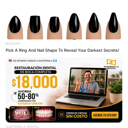
ดูดวง
ดูเพิ่มเติม
ดูดวง
BUZZDAY
Pick A Ring And Nail Shape To Reveal Your Darkest Secrets!
เบอร์โทร คน Keep look เป๊ะทุกมุมดูดี
ทุกองศา คุณล่ะมีเลขคู่นี้ไหม
เว็บไซต์นี้ใช้คุกกี้
เพื่อการนำเสนอเนื้อหาที่ดี รวมถึงการจัดการข้อมูลส่วนบุคคล เพื่อให้คุณได้รับ
ประสบการณ์ที่ดีบนบริการของเว็บไซต์เรา หากคุณใช้บริการเว็บไซต์นี้ต่อไปโดย
ไม่มีการปรับตั้งค่าใดๆนั้น แสดงว่าคุณยอมรับนโยบายคุกกี้และนโยบายส่วน
บุคคลของเรา
ดูดวง
ยอมรับ
เรียนรู้เพิ่มเติม
วันที่ 1 ส.ค. 2569 วันคล้ายวันสำเร็จ
GUATEMALA DENTAL