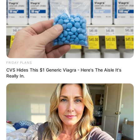
Home
/
ดูดวงรายวัน
/ ดวงรายวัน 16 สิงหาคม 2565
ดูดวงรายวัน
|
16 ส.ค. 2022
แบ่งปัน
ดูดวงรายวัน
FRIDAY PLANS
CVS Hides This $1 Generic Viagra - Here's The Aisle It's
ประจำวันอังคาร 16 สิงหาคม 2565
Really In.
คนวันอาทิตย์
ไพ่ประจำวันของท่าน คือ ไพ่อำนาจ
โชคลาภจะมาจากผู้ใหญ่ในที่ทำงาน
วันนี้ต้องระวัง