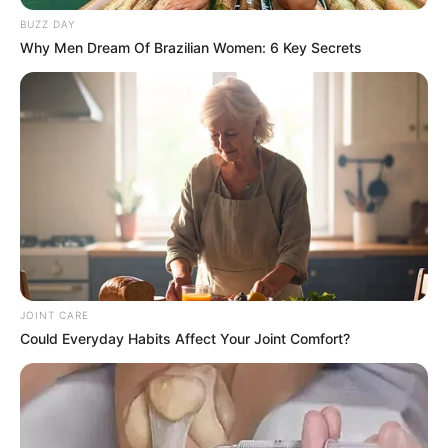
การเงินยังคงจับต้องไม่ได้ นัดหมายไว้อาจต้องรอไป
BUZZ DAY
ก่อน
Why Men Dream Of Brazilian Women: 6 Key Secrets
คนวันศุกร์
ไพ่ประจำวันของท่าน คือ ไพ่กิเลส
โชคลาภจะเกี่ยวข้องกับตัวเอง
ระวังกิเลสในใจ
ตนเองจะนำปัญหามาให้ ความรักที่เข้ามายังคงเป็น
ภาพมายา ระวังจะลุ่มหลงในความรักจนเสียเงินทอง
JOINT CARE
มากมาย งดลงทุน หรือเชื่อใจใคร จะเสียเงินไปเพราะ
Could Everyday Habits Affect Your Joint Comfort?
ความอยากได้อยากมี การงานเรียงลำดับความ
สำคัญให้ดี เดี๋ยวงานจะมีปัญหาได้
คนวันเสาร์