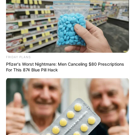
FRIDAY PLANS
Pfizer's Worst Nightmare: Men Canceling $80 Prescriptions
For This 87¢ Blue Pill Hack
Olena Zelenska's Life Changed Overnight
BRAINBERRIES
Enter A World Of Weirdness: 8 Horror Movies Where
Nobody Dies
BRAINBERRIES