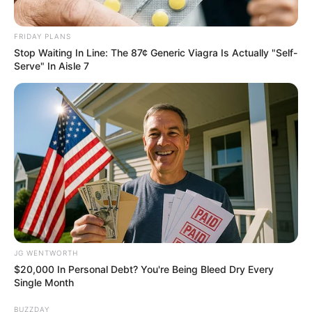
FRIDAY PLANS
Stop Waiting In Line: The 87¢ Generic Viagra Is Actually "Self-
Serve" In Aisle 7
10 Tallest Women You Won't Believe Exist
BRAINBERRIES
JG WENTWORTH
$20,000 In Personal Debt? You're Being Bleed Dry Every
Single Month
BUZZDAY