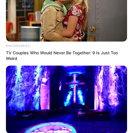
BRAINBERRIES
TV Couples Who Would Never Be Together: 9 Is Just Too
Weird
Remember Albert? You Better Sit Down Before You
See Him Today
BUZZDAY