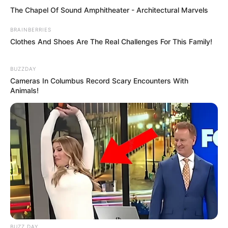
The Chapel Of Sound Amphitheater - Architectural Marvels
BRAINBERRIES
Clothes And Shoes Are The Real Challenges For This Family!
BUZZDAY
Cameras In Columbus Record Scary Encounters With
Animals!
If You Owe $20,000 Across 4 Credit Cards, Stop
Sending 4 Separate Checks
JG WENTWORTH
BUZZ DAY