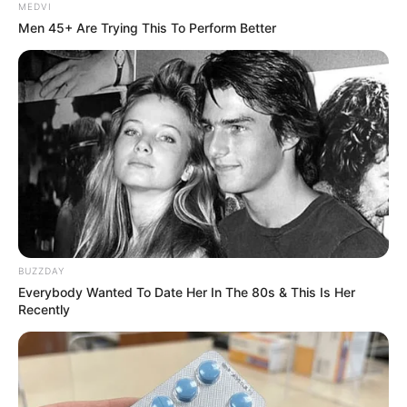
MEDVI
Men 45+ Are Trying This To Perform Better
คนวันอังคาร
ไพ่ประจำวันของท่าน คือ ไพ่ช่วยเหลือ
โชคลาภจะมาจากการขอพรสิ่งศักดิ์สิทธิ์
วันนี้เหมาะ
แก่การเจรจา เข้าหาผู้ใหญ่ จะได้รับความเมตตา และ
ได้รับความช่วยเหลือเป็นอย่างดี การงานโดยทั่วไปไร้
กังวล บางท่านอาจได้รับความช่วยเหลือด้านการงาน
การเงินมีเกณฑ์ได้รับเงินพิเศษต่างๆเข้ามา ความรัก
BUZZDAY
ชายโสดจะมีเกณฑ์พบรักใหม่
Everybody Wanted To Date Her In The 80s & This Is Her
Recently
คนวันพุธ
ไพ่ประจำวันของท่าน คือ ไพ่เริ่มต้น