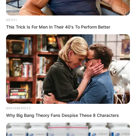
MEDVI
This Trick Is For Men In Their 40's To Perform Better
ดูดวงรายวัน
ดวงรายวัน 16 สิงหาคม
2565
ดูดวงรายวัน ประจำวันอังคาร 16 สิงหาคม 2565 คนวันอาทิตย์ ไพ่
ประจำวันของท่าน คือ ไพ่อำนาจ โชคลาภจะมาจากผู้ใหญ่ในที่ทำงาน
วันนี้ต้องระวังเรื่องความใจร้อน หงุดหงิดง่ายจะนำปัญหามาสู่ตัวเอง
เกณฑ์ชะตาโดดเด่นในด้านโชคลาภ มีเกณฑ์ได้รับเงินมาแบบฟลุ๊คๆ
ใครทำงานค้าขาย…
BRAINBERRIES
Why Big Bang Theory Fans Despise These 8 Characters