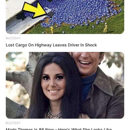
BUZZDAY
Lost Cargo On Highway Leaves Driver In Shock
From Albinos To Polygamists: The World's Most
Unique Families
BRAINBERRIES
She Gave Up A Normal Life To Act Like A Horse
BRAINBERRIES
BUZZDAY
Marlo Thomas Is 86 Now - Here's What She Looks Like