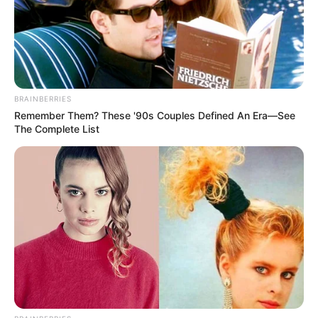
Feeling Tired? Here's The Trick To Perform Better
MEDVI
BRAINBERRIES
Remember Them? These '90s Couples Defined An Era—See
The Complete List
Men, You Don't Need Viagra If You Do This Once A
Day
MEDVI