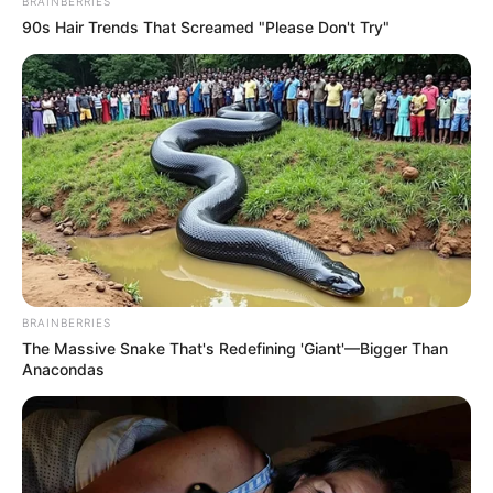
BRAINBERRIES
90s Hair Trends That Screamed "Please Don't Try"
Men 45+ Are Trying This To Perform Better
MEDVI
BRAINBERRIES
The Massive Snake That's Redefining 'Giant'—Bigger Than
Anacondas