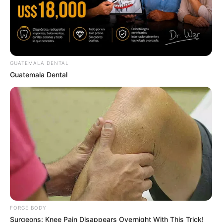
GUATEMALA DENTAL
Guatemala Dental
Have You Seen Her GRWM? She Inspires Millions
BRAINBERRIES
FORGE BODY
Surgeons: Knee Pain Disappears Overnight With This Trick!