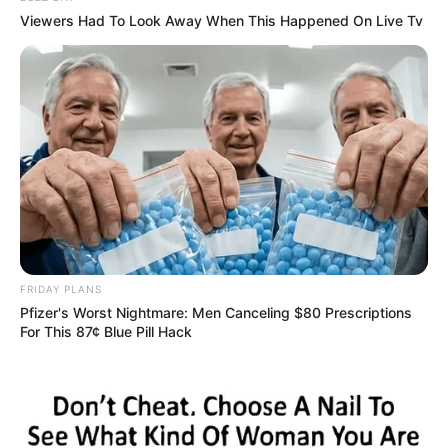
Viewers Had To Look Away When This Happened On Live Tv
2026 Joint Wellness Assessment Is Now Available
JOINT CARE
FRIDAY PLANS
Pfizer's Worst Nightmare: Men Canceling $80 Prescriptions
For This 87¢ Blue Pill Hack
แนะนำ