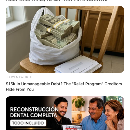
best every day
CTA LOVE
JG WENTWORTH
$15k In Unmanageable Debt? The "Relief Program" Creditors
Hide From You
Top 8 People Living Strange But Happy Lifestyles
BRAINBERRIES
Are You The Same Alone And With Others? Find Out
BRAINBERRIES