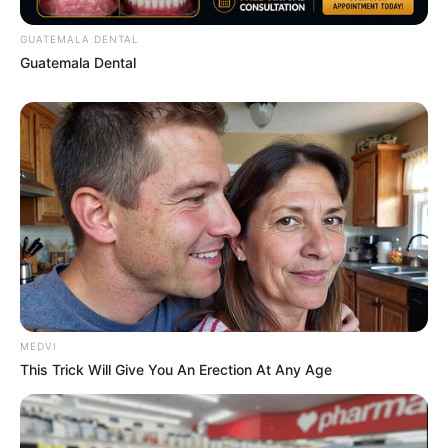
GUATEMALA DENTAL
Guatemala Dental
ดวงประจำวัน
ดวงวันนี้
ดูดวงรายวัน
ดูดวงวันอังคาร
อ.มิก พชร ทูตเทวะ
นักเขียน
อิสฺวาสุ
เชื่อในสิ่งที่เฮ็ด เฮ็ดในสิ่งที่เชื่อ
MEDVI
This Trick Will Give You An Erection At Any Age
เนื้อหาที่ได้รับการโปรโมต