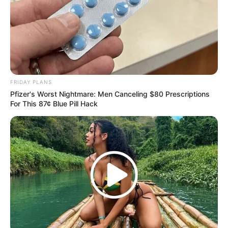
โชคลาภจะมาจากขันน้ำมนต์ หรืองานบุญต่างๆ
วัน
นี้ภาพโดยรวมถือว่าดีมาก บางท่านได้รับโอกาสดีดี
เข้ามาในชีวิต พบเจอรักใหม่ พบเจองานใหม่ๆ หรือพบ
เจอสังคมใหม่ๆ การงานโดยทั่วไปถือว่าดี บางท่าน
อาจได้รับมอบหมายงานใหม่ๆให้ทำ การเงินแม้ราย
FRIDAY PLANS
จ่ายจะมาก แต่ก็ยังพอมีรายได้หมุนเข้ามา
Pfizer's Worst Nightmare: Men Canceling $80 Prescriptions
For This 87¢ Blue Pill Hack
คนวันพฤหัสบดี
ไพ่ประจำวันของท่าน คือ ไพ่กรรมกำหนด
โชคลาภจะมาจากสัตว์เลี้ยง หรือความฝัน
วันนี้เรื่อง
ราวผลแห่งการกระทำในอดีต อาจกลับมาทำร้ายคุณ
ได้ การงานต้องกลับไปแก้ไขปัญหาจากงานเดิมๆ ใคร
ทำงานเป็นทีมไม่ได้รับความร่วมมือเท่าที่ควร ด้าน