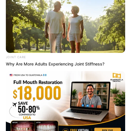
สีมงคลของวัน
สีดำ สีม่วง เสริมอำนาจ วาสนา บารมี ชัยชนะ
สีส้ม สีแสด สีเหลือง เสริมการเงิน โชคลาภ ความสุข
สีเลือดหมู สีแดง เสริมการสนับสนุน รักใคร่ เอ็นดู
สีต้องห้าม อับโชค
JOINT CARE
Why Are More Adults Experiencing Joint Stiffness?
สีขาว สีครีม สีบรอนซ์เงิน