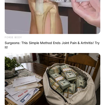
ไพ่ประจำวันของท่าน คือ ไพ่ตกต่ำ
โชคลาภจะมาจากขอทาน หรือแผงลอตเตอรี่หน้า
วัด
วันนี้รู้สึกเศร้า ผิดหวังกับสิ่งรอบข้าง ใครทำงาน
ส่วนตัวได้เวลาทบทวนจะไปต่อหรือพอแค่นี้ งานโดย
FORGE BODY
Surgeons: This Simple Method Ends Joint Pain & Arthritis! Try
ทั่วไปรู้สึกเบื่อหน่าย ไม่มีแรงผลักดันในการทำงาน
It!
ปัญหามาจากอารมณ์ตัวเองล้วนๆต้องระวัง การเงิน
เริ่มไม่พอใช้ มีแต่รายจ่าย
ยามมงคลความสำเร็จ ทรัพย์ ลาภยศ
ก่อเกิด
เวลา 06.00-8.24 น. และ 10.49-13.12 น.