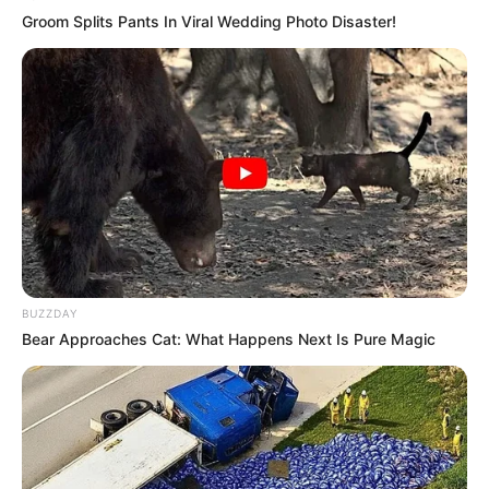
Groom Splits Pants In Viral Wedding Photo Disaster!
Too Hot For TV? These Scenes Slipped Through
Anyway
BRAINBERRIES
BUZZDAY
Bear Approaches Cat: What Happens Next Is Pure Magic
See How The Blue Lagoon Cast Has Changed After
46 Years
BRAINBERRIES