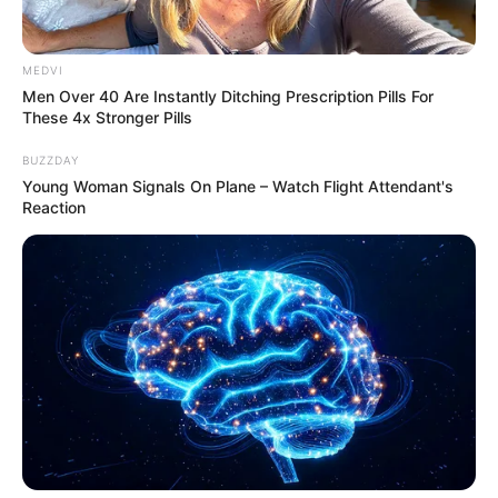
เรื่องความใจร้อน หงุดหงิดง่ายจะนำปัญหามาสู่ตัว
เอง เกณฑ์ชะตาโดดเด่นในด้านโชคลาภ มีเกณฑ์ได้
MEDVI
รับเงินมาแบบฟลุ๊คๆ ใครทำงานค้าขาย เซลล์ และ
Men Over 40 Are Instantly Ditching Prescription Pills For
นายหน้าค่อนข้างไปได้ด้วยดี ปิดการขายได้อย่าง
These 4x Stronger Pills
ง่ายดาย งานทั่วไปอึดอัดใจเพราะเจ้านาย
BUZZDAY
Young Woman Signals On Plane – Watch Flight Attendant's
คนวันจันทร์
Reaction
ไพ่ประจำวันของท่าน คือ ไพ่เป็นที่รัก
โชคลาภมาจากคุณแม่ หรือเจ้านายผู้หญิง
วันนี้ดวง
ชะตาโดดเด่นในด้านความรัก คนโสดมีเกณฑ์พบรัก
ใหม่ที่ถูกใจ ด้านคนที่ไม่โสดระวังเรื่องรักซ้อน เพราะ
คนรักคุณจะมีเสน่ห์เป็นพิเศษ ด้านการงานไม่น่า
กังวล ทำงานด้วยความสบายใจ การเงินมีเกณฑ์ได้
รับเงินเข้ามาจากเสน่หาและเมตตา