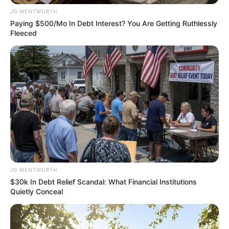
สิ่งศักดิ์สิทธิ์ประจำวัน
JG WENTWORTH
Paying $500/Mo In Debt Interest? You Are Getting Ruthlessly
ขอแนะนำสักการะขอพรพระนารายณ์
Fleeced
การเสริมมงคลวันนี้
แนะนำทำบุญหนังสือ
สวดมนต์
หรือเกี่ยวกับความรู้
หากบริจาคเป็นเงินให้ลงท้ายด้วย 17 บาท
วันนี้ก่อนออกจากบ้านไปทำงาน ไป
ค้าขาย
JG WENTWORTH
ทิศมงคลเสริมความเฮงคือ ทิศตะวันตกเฉียงใต้ ให้
$30k In Debt Relief Scandal: What Financial Institutions
Quietly Conceal
อธิษฐาน ขอพลังบวกช่วยให้ประสบความสำเร็จตลอด
วัน