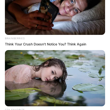
Pfizer's Worst Nightmare: Men Canceling $80
Prescriptions For This 87¢ Blue Pill Hack
FRIDAY PLANS
BRAINBERRIES
Think Your Crush Doesn't Notice You? Think Again
Polar Bear Approaches Fishermen - Watch
BUZZDAY
CTA FAVORITE