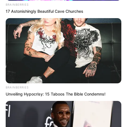
BRAINBERRIES
17 Astonishingly Beautiful Cave Churches
CVS Hides This $1 Generic Viagra - Here's The Aisle
It's Really In.
FRIDAY PLANS
BRAINBERRIES
Unveiling Hypocrisy: 15 Taboos The Bible Condemns!
Erase Joint Agony In 7 Days With This Simple Trick!