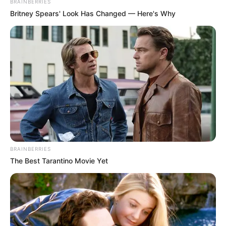
BRAINBERRIES
Britney Spears' Look Has Changed — Here's Why
How To Get An Erection Even After 60!
MEDVI
BRAINBERRIES
The Best Tarantino Movie Yet