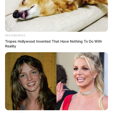
might be wrong
CTA LOVE
BRAINBERRIES
Tropes Hollywood Invented That Have Nothing To Do With
Reality
This New Will Give You An Erection After +45
MEDVI