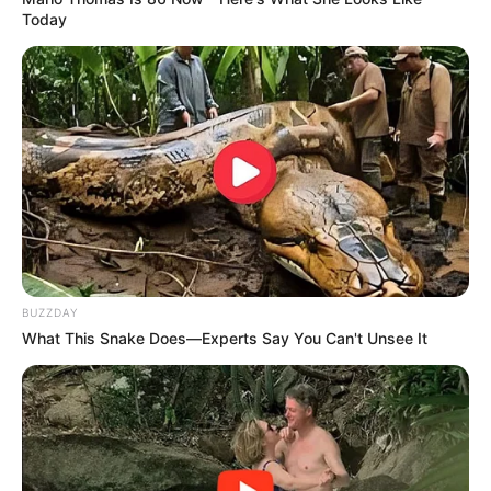
Today
Mystery Solved: Here's Why These 9 Actors Left
Their TV Shows
BRAINBERRIES
BUZZDAY
What This Snake Does—Experts Say You Can't Unsee It