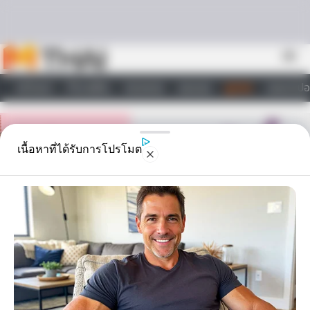
Skip to content
menu
หน้าแรก
ทำนายฝัน
ตรวจหวย
ผลบอล
ดูดวง
วอลเปเปอ
ไลฟ์สไตล์
เนื้อหาที่ได้รับการโปรโมต