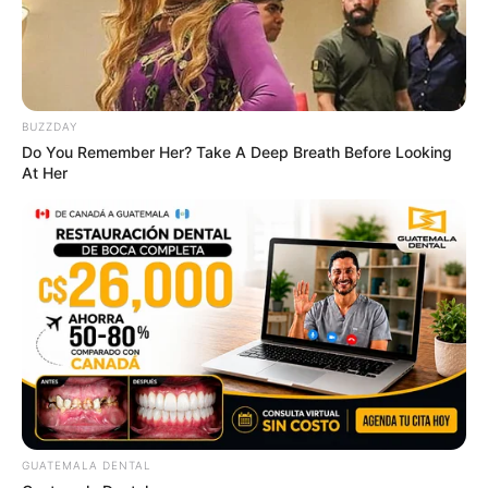
BUZZDAY
Japan's Oldest Doctors Say Memory Loss Isn't Age:
Do You Remember Her? Take A Deep Breath Before Looking
Just Stop Eating These 3 Foods
At Her
NEUROMIND PRO
GUATEMALA DENTAL