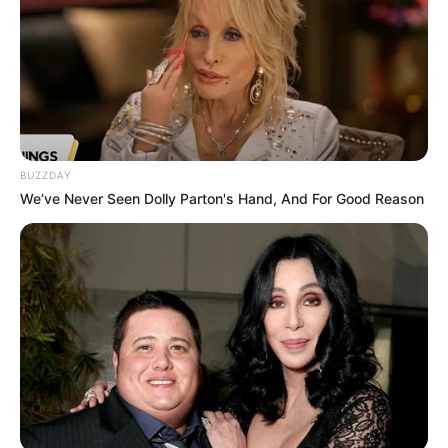
This New Will Give You An Erection After +45
BUZZDAY
MEDVI
We’ve Never Seen Dolly Parton's Hand, And For Good Reason