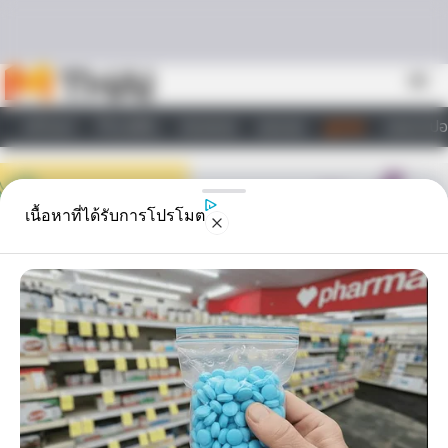
Skip to content
menu
หน้าแรก
ทำนายฝัน
ตรวจหวย
ผลบอล
ดูดวง
วอลเปเปอ
ไลฟ์สไตล์
เนื้อหาที่ได้รับการโปรโมต