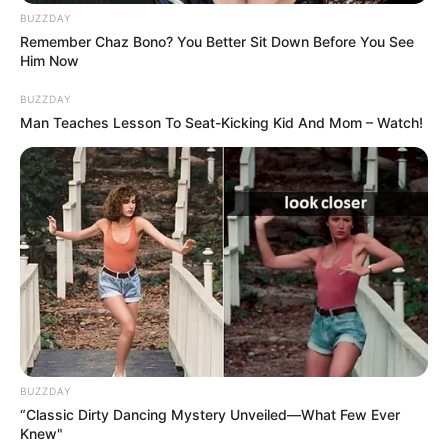
BUZZDAY
Buried In $10,000+ Of High-Interest Debt? Read Page
Remember Chaz Bono? You Better Sit Down Before You See
2 Before Paying
Him Now
JG WENTWORTH
BUZZDAY
Man Teaches Lesson To Seat-Kicking Kid And Mom – Watch!
Men, You Don't Need Viagra If You Do This Once A
Day
BUZZDAY
MEDVI
“Classic Dirty Dancing Mystery Unveiled—What Few Ever
Knew"