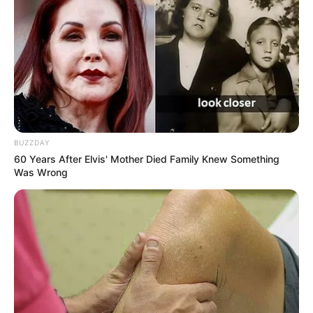
BUZZDAY
60 Years After Elvis' Mother Died Family Knew Something
Was Wrong
You Wouldn't Believe It If It Wasn't Caught On
Camera!
BRAINBERRIES