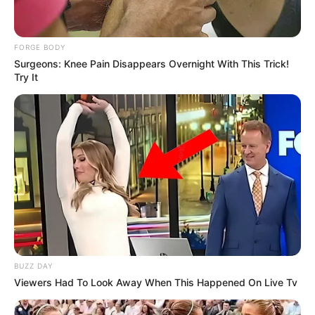
FORGE BODY
Surgeons: Knee Pain Disappears Overnight With This Trick!
Try It
Macaulay Culkin's Own Version Of The New ‘Home
Alone’
BRAINBERRIES
BUZZ DAY
Viewers Had To Look Away When This Happened On Live Tv