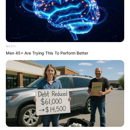
บางอย่างมา
ยามมงคลความสำเร็จ ทรัพย์ ลาภยศ
ก่อเกิด
MEDVI
เวลา 06.00-8.24 น. และ 13.13-15.36 น.
Men 45+ Are Trying This To Perform Better
สิ่งศักดิ์สิทธิ์ประจำวัน
แนะนำสักการะขอพรท้าวเวสสุวรรณ
การเสริมมงคลวันนี้
วันนี้หากติดขัดให้ทำบุญด้วยการให้ทานแล้วอุทิศบุญ
ให้เจ้ากรรมนายเวร