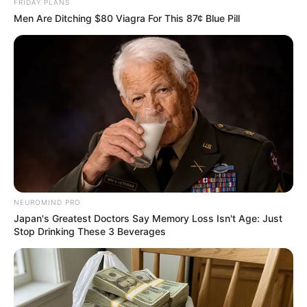
FRIDAY PLANS
Men Are Ditching $80 Viagra For This 87¢ Blue Pill
ER Doctor: "I Threw Out My Viagra After What I
Found On CVS Aisle 7"
FRIDAY PLANS
NEUROMIND PRO
Japan's Greatest Doctors Say Memory Loss Isn't Age: Just
Stop Drinking These 3 Beverages