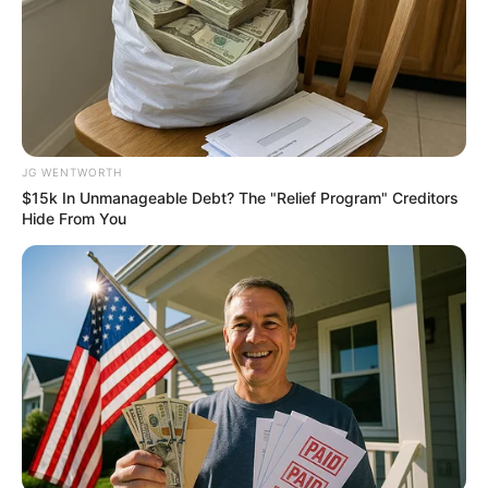
Feeling Tired? Here's The Trick To Perform Better
MEDVI
JG WENTWORTH
$15k In Unmanageable Debt? The "Relief Program" Creditors
Hide From You
Men 45+ Are Trying This To Perform Better