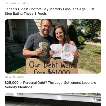
NEUROMIND PRO
Japan's Oldest Doctors Say Memory Loss Isn't Age: Just
Stop Eating These 3 Foods
Why this ordinary drink is the secret to feeling your
best every day
CTA FAVORITE
Clothes And Shoes Are The Real Challenges For This
Family!
JG WENTWORTH
$25,000 In Personal Debt? The Legal Settlement Loophole
BRAINBERRIES
Nobody Mentions