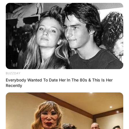
$30k In Debt Relief Scandal: What Financial
BUZZDAY
Institutions Quietly Conceal
Everybody Wanted To Date Her In The 80s & This Is Her
JG WENTWORTH
Recently