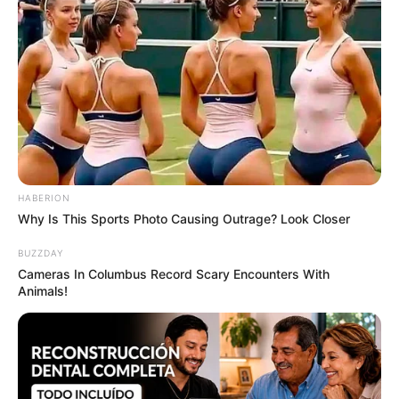
Why everything you thought you knew about water
might be wrong
CTA LOVE
HABERION
Why Is This Sports Photo Causing Outrage? Look Closer
BUZZDAY
Cameras In Columbus Record Scary Encounters With
Animals!
6 Best '90s Action Movies To Watch Today
BRAINBERRIES