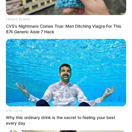
FRIDAY PLANS
CVS’s Nightmare Comes True: Men Ditching Viagra For This
ดูดวงรายวัน
87¢ Generic Aisle 7 Hack
ดวงรายวัน 8 สิงหาคม
2565
ดูดวงรายวัน ประจำวันจันทร์ 8 สิงหาคม 2565 คนวันอาทิตย์ ไพ่
ประจำวันของท่าน คือ ไพ่รายได้ วันนี้เกณฑ์ชะตาโดดเด่นด้านการเงิน
บางท่านได้เงินจากรายได้พิเศษเข้ามา ใครค้าขาย เป็นเซลล์จะไปได้ดี
ปิดการขายได้ง่าย งานประจำทั่วไปได้รับความร่วมมืออย่างดี…
CTA LOVE
Why this ordinary drink is the secret to feeling your best
every day
Home
/
ดูดวงรายวัน
/ ดวงรายวัน 8 สิงหาคม 2565