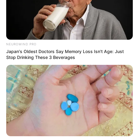
แทนคนอื่น งานส่วนตัวเจอปัญหาลูกน้องมาขอลา
ออกกะทันหัน
คนวันพฤหัสบดี
NEUROMIND PRO
ไพ่ประจำวันของท่าน คือ ไพ่กิเลส
Japan's Oldest Doctors Say Memory Loss Isn't Age: Just
Stop Drinking These 3 Beverages
วันนี้กิเลสและตัณหาในใจตนจะนำปัญหามาให้ บาง
ท่านลุ่มหลงในความรักจรเสียเงินทองทรัพย์สิน
มากมาย งดนำเงินลงทุนเพื่อหวังรวยทางลัด การ
ทำงานคิดมาก ต้องเรียงลำดับความสำคัญให้ดี ภาระ
รับผิดชอบมาก
คนวันศุกร์