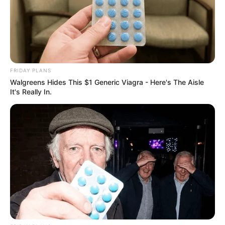
The Instagram Model Who Spent A Fortune To Look
Like Barbie
BRAINBERRIES
FRIDAY PLANS
Walgreens Hides This $1 Generic Viagra - Here's The Aisle
It's Really In.
Men Are Ditching $80 Viagra For This 87¢ Blue Pill
FRIDAY PLANS