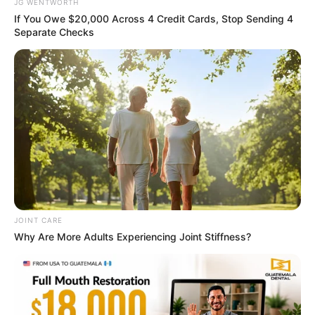
JG WENTWORTH
If You Owe $20,000 Across 4 Credit Cards, Stop Sending 4
วันนี้ก่อนออกจากบ้านไปทำงาน ไป
Separate Checks
ค้าขาย
ทิศมงคลเสริมความเฮงคือ ทิศตะวันตก ให้อธิษฐาน
ขอพลังบวกช่วยให้ประสบความสำเร็จตลอดทั้งวัน
สีมงคลของวัน
สีเขียว เสริมอำนาจ วาสนา บารมี ชัยชนะ
สีดำ สีม่วง เสริมการเงิน โชคลาภ ความสุข
JOINT CARE
สีฟ้า สีน้ำเงิน สีน้ำทะเล เสริมการสนับสนุน รักใคร่
Why Are More Adults Experiencing Joint Stiffness?
เอ็นดู
สีต้องห้าม อับโชค