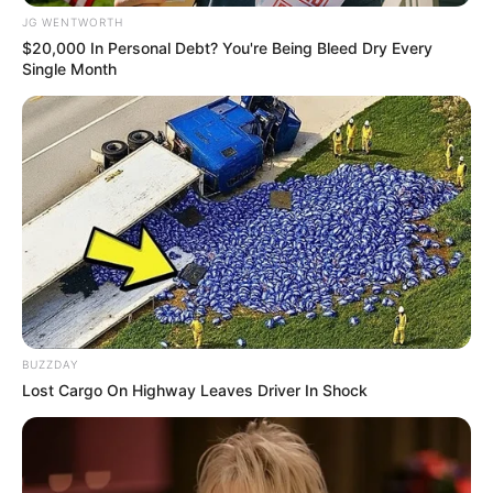
MEDVI
JG WENTWORTH
$20,000 In Personal Debt? You're Being Bleed Dry Every
Single Month
How To Get An Erection Even After 60!
MEDVI
BUZZDAY
Lost Cargo On Highway Leaves Driver In Shock