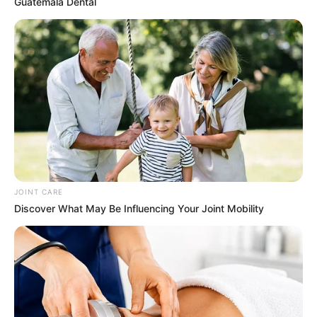
Guatemala Dental
Erase Joint Agony In 7 Days With This Simple Trick!
It's Genius
FORGE BODY
Young Woman Signals On Plane – Watch Flight
Attendant's Reaction
BUZZDAY
Polar Bear Approaches Fishermen - Watch
BUZZDAY
JOINT CARE
Discover What May Be Influencing Your Joint Mobility