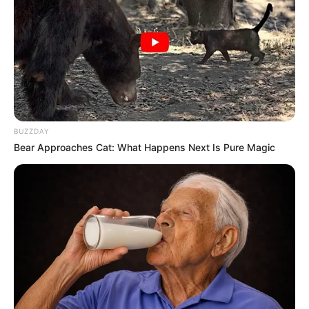
เบอร์โทร คน Keep look เป๊ะทุกมุมดูดี
ทุกองศา คุณล่ะมีเลขคู่นี้ไหม
BUZZDAY
Bear Approaches Cat: What Happens Next Is Pure Magic
ดูดวง
เว็บไซต์นี้ใช้คุกกี้
วันที่ 1 ส.ค. 2569 วันคล้ายวันสำเร็จ
เพื่อการนำเสนอเนื้อหาที่ดี รวมถึงการจัดการข้อมูลส่วนบุคคล เพื่อให้คุณได้รับ
มรรคผลพระโพธิสัตว์กวนอิม
ประสบการณ์ที่ดีบนบริการของเว็บไซต์เรา หากคุณใช้บริการเว็บไซต์นี้ต่อไปโดย
ไม่มีการปรับตั้งค่าใดๆนั้น แสดงว่าคุณยอมรับนโยบายคุกกี้และนโยบายส่วน
บุคคลของเรา
ยอมรับ
เรียนรู้เพิ่มเติม