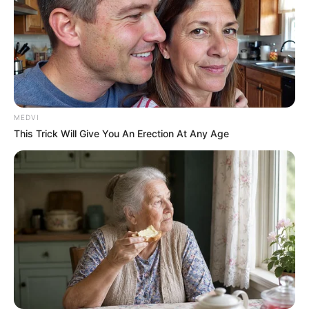
Watch The Most Jaw‑Dropping Figure Skating
Moments
BRAINBERRIES
MEDVI
This Trick Will Give You An Erection At Any Age
Gina Carano Finally Admits What Some Suspected
All Along
BRAINBERRIES