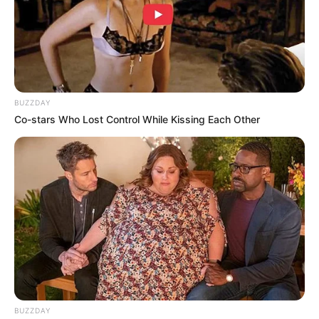
มืออย่างดี ด้านสุขภาพระวังโรคระบาดที่จะติดมา
จากตลาดสด ควรงดเดินตลาดสด
คนวันจันทร์
BUZZDAY
ไพ่ประจำวันของท่าน คือ ไพ่ซ่อนเร้น
Co-stars Who Lost Control While Kissing Each Other
วันนี้ระวังปัญหาเรื่องความรัก บางคู่จะจับได้ว่าคู่รัก
นอกใจ การเงินมีเกณฑ์ได้มาจากการเสี่ยงโชค หรือ
พนัน การทำงานค่อนข้างอึดอัด ถูกจับตามองจากคน
รอบข้าง สุขภาพระวังเจ็บป่วยไม่สบายเพราะ
ความเครียด
คนวันอังคาร
BUZZDAY