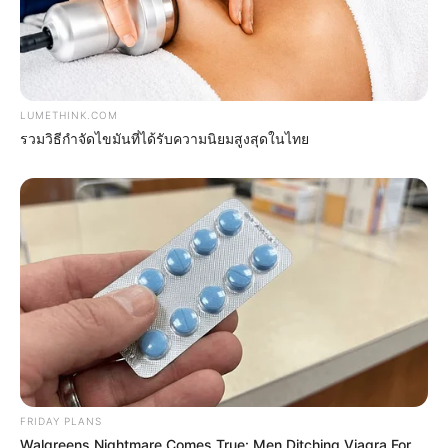
Remember Albert? You Better Sit Down Before You
See Him Today
BUZZDAY
LUMETHINK.COM
รวมวิธีกำจัดไขมันที่ได้รับความนิยมสูงสุดในไทย
Over 50 And Struggling With Knee Stiffness? Don't
Miss This
FORGE BODY
FRIDAY PLANS
Walgreens Nightmare Comes True: Men Ditching Viagra For