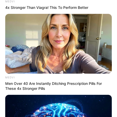
MEDVI
ไพ่ประจำวันของท่าน คือ ไพ่กรรมกำหนด
4x Stronger Than Viagra! This To Perform Better
ปัญหาที่เกิดขึ้นในวันนี้ก็เพราะการกระทำของตัวคุณ
เองในอดีต ต้องหาทางออกด้วยประสบการณ์ครับ
การงานเกิดความล่าช้า ไม่ชัดเจนในแผนงาน ต้อง
ประสานงานให้ดี การเงินยังจับต้องไม่ได้ คาดหวังไว้
อาจต้องรอคอย
คนวันเสาร์
ไพ่ประจำวันของท่าน คือ ไพ่พอดี
MEDVI
Men Over 40 Are Instantly Ditching Prescription Pills For
These 4x Stronger Pills
วันนี้ทุกอย่างดำเนินไปอย่างช้าๆ การงานต้องรอคอย
ในการตัดสินใจ ทำให้ทุกอย่างไม่เป็นไปตามแผน บาง
ท่านมีเหตุให้ต้องตัดสินใจบางเรื่อง เกิดการรักพี่
เสียดายน้อง การเงินยังนิ่ง แต่จะได้เงินจากผลกำไร