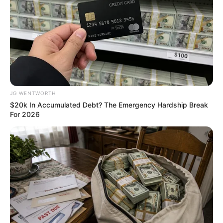
A Museum To Rihanna's Glory Could Soon Be
JG WENTWORTH
Opened
$20k In Accumulated Debt? The Emergency Hardship Break
For 2026
BRAINBERRIES