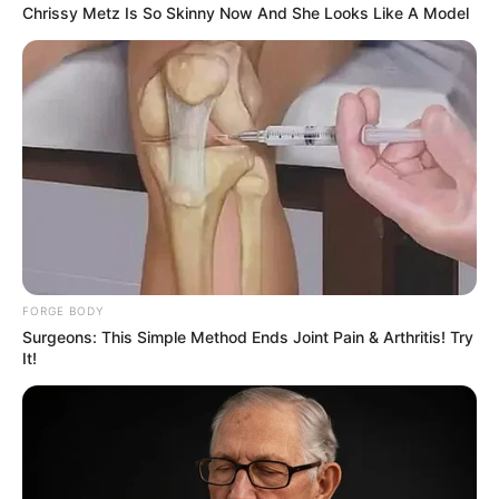
ไพ่ประจำวันของท่าน คือ ไพ่สังคม
Chrissy Metz Is So Skinny Now And She Looks Like A Model
วันนี้ชีพจรลงเท้ามีเกณฑ์เดินทางเกิดขึ้น การทำงาน
มีเกณฑ์พบเจอสังคมใหม่ๆ มีการอบรม หรือสัมมนา
ใครทำงานด้านออนไลน์จะไปได้ด้วยดี บางท่านอาจ
พบงานจากช่องทางออนไลน์ การเงินเสียไปกับภาษี
สังคม
คนวันพุธ
FORGE BODY
ไพ่ประจำวันของท่าน คือ ไพ่จากลา
Surgeons: This Simple Method Ends Joint Pain & Arthritis! Try
It!
วันนี้ต้องระวังเรื่องโรคระบาด เลี่ยงในการอยู่ในพื้นที่
แออัด ด้านการเงินงดลงทุน หรือให้กู้ยืม มีเกณฑ์เสีย
เงินเพราะความใจดี การงานต้องแบกรับภาระงาน