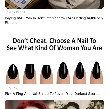
JG WENTWORTH
Paying $500/Mo In Debt Interest? You Are Getting Ruthlessly
Top 10 Pop Divas (She's Not Number 1)
Fleeced
BRAINBERRIES
BUZZDAY
Why this ordinary drink is the secret to feeling your
Pick A Ring And Nail Shape To Reveal Your Darkest Secrets!
best every day
CTA FAVORITE