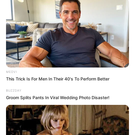
ดูดวงรายวัน
|
8 ส.ค. 2022
แบ่งปัน
ดูดวงรายวัน
ประจำวันจันทร์ 8 สิงหาคม 2565
MEDVI
This Trick Is For Men In Their 40's To Perform Better
คนวันอาทิตย์
BUZZDAY
Groom Splits Pants In Viral Wedding Photo Disaster!
ไพ่ประจำวันของท่าน คือ ไพ่รายได้
วันนี้เกณฑ์ชะตาโดดเด่นด้านการเงิน บางท่านได้เงิน
จากรายได้พิเศษเข้ามา ใครค้าขาย เป็นเซลล์จะไปได้
ดี ปิดการขายได้ง่าย งานประจำทั่วไปได้รับความร่วม