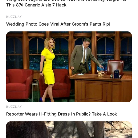
This 87¢ Generic Aisle 7 Hack
BUZZDAY
Wedding Photo Goes Viral After Groom's Pants Rip!
แนะนำ
ดูดวง
ดูเพิ่มเติม
BUZZDAY
Reporter Wears Ill-Fitting Dress In Public? Take A Look
ดูดวง