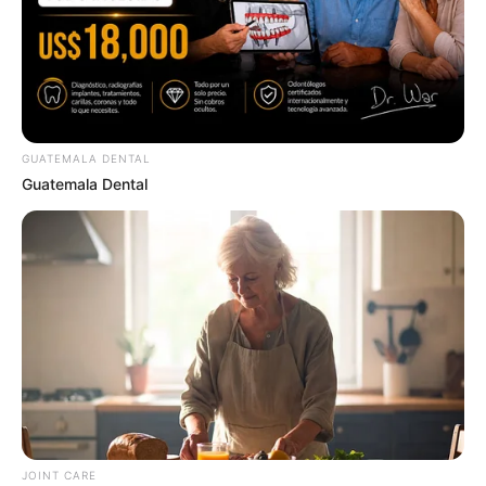
GUATEMALA DENTAL
Guatemala Dental
10 Tallest Women You Won't Believe Exist
BRAINBERRIES
Take A Look At Demi Moore's Most Iconic And
Provocative Roles
BRAINBERRIES
JOINT CARE