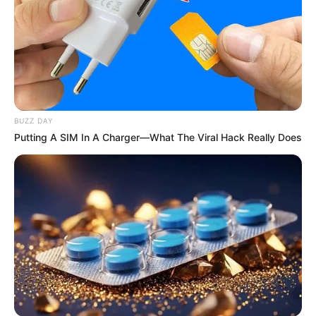
Why Smart Men 40+ Switched From Blue Pills To
This
DIRECTMAX
BUZZ DAY
Putting A SIM In A Charger—What The Viral Hack Really Does
Knee Arthritis: A Simple Tip For Pain Relief
FORGE BODY