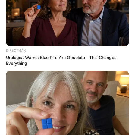
Surgeons: This Simple Method Ends Joint Pain &
DIRECTMAX
Arthritis! Try It!
Urologist Warns: Blue Pills Are Obsolete—This Changes
FORGE BODY
Everything