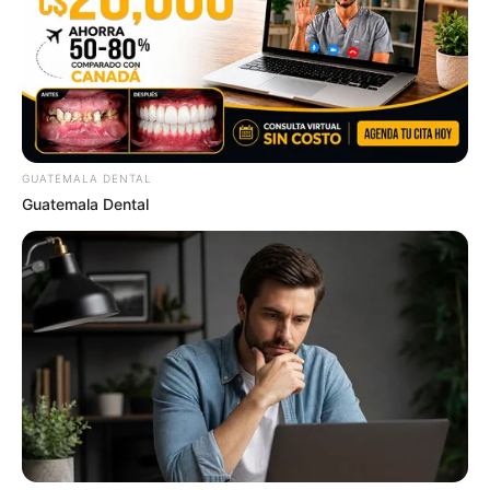
ความฝันนี้บอกเหตุให้ท่านรู้ว่า ตัวของท่านเองจะสำเร็จ
การงานในเร็ววัน
5.
ฝัน ว่า
ตนได้เฆี่ยนตีคู่รักของตน หรือสามีภรรยาได้
เฆี่ยนตีต่อกัน
ทำนาย ว่า ท่านจะมีความขัดใจกัน และเป็น
ปากเป็นเสียงกันอย่างรุนแรง
GUATEMALA DENTAL
Guatemala Dental
6.
ฝัน ว่า งูรัดตัวท่าน
ถ้าท่านเป็นโสดจะได้พบคู่รัก ถ้า
หากว่าท่านมีคู่รักอยู่แล้ว ท่านจะได้แต่งงานในเร็ววัน
7.
ฝัน ว่า
คนเราของเราไปได้เสียกันกับผู้อื่น
ทำนายว่า
คู่รักของท่านจะสลัดรักออกไปจากเรา
8.
ฝัน ว่า
ได้พบเห็นผู้หญิงเปลือยกาย
ทายว่า ท่านจะได้
ลาภลอยเกิดจากการพนัน