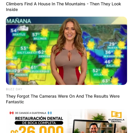
1.
ฝัน ว่า
ตนได้กอดพรอดพร่ำรักกับเพศตรงข้าม
Climbers Find A House In The Mountains - Then They Look
ทำนายว่า ท่านจะได้เลื่อนตำแหน่ง และได้รับความ
Inside
สรรเสริญจากท่านผู้ใหญ่เหนือตนเป็นต้น
2.
ฝัน ว่า
คู่รักของท่านเจ็บป่วยนอนอยู่ในห้อง
ความฝัน
นี้บอกเหตุให้ท่านรู้ว่า คนรักของท่านเขารักท่านด้วยความ
บริสุทธิ์ใจจริงไม่มีการคิดนอกใจ ซื่อสัตย์สุจริตต่อท่านอยู่
ตลอดเวลา
3.
ฝัน ว่า
ตนตั้งครรภ์ขึ้น
ความฝันนี้บอกเหตุให้ท่านรู้ว่า
ตัวของท่านเองจะหาคู่รักที่แท้จริงไม่ได้ ท่านจะประสบแต่
BUZZ DAY
ความล้มเหลวในเรื่องความรัก ถ้าเป็นชายท่านจะแต่ง งาน
They Forgot The Cameras Were On And The Results Were
ยาก หากท่านแต่งงานแล้วทั้งสองฝ่ายต้องกินใจกัน อาจ
Fantastic
จะเลิกร้างจากกันในเวลากะทันหันก็ได้
4.
ฝัน ว่า
คลอดบุตรเป็นชายหรือเป็นหญิง ก็แล้วแต่