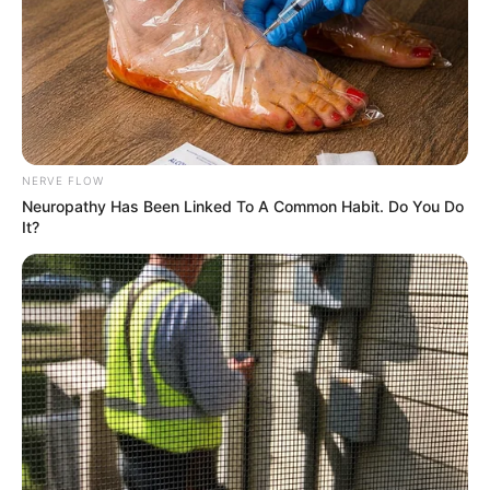
She Gave Up A Normal Life To Act Like A Horse
BRAINBERRIES
NERVE FLOW
Neuropathy Has Been Linked To A Common Habit. Do You Do
It?
Bollywood’s Boldest Dance Scenes Still Trending
BRAINBERRIES