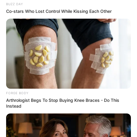
NERVE FLOW
BUZZ DAY
Co-stars Who Lost Control While Kissing Each Other
1 Simple Trick To Cut Your Electrical Bill By 90%
FORGE BODY
STOPWATT
Arthrologist Begs To Stop Buying Knee Braces - Do This
Instead