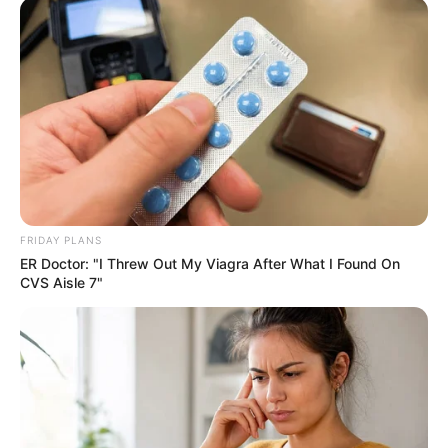
ดูดวงรายเดือน
ให้หินนำโชค ให้นกนำทาง เช็กดวง
สิงหาคม 2569 โดย อ.นก กุลภัสสรณ์
FRIDAY PLANS
ER Doctor: "I Threw Out My Viagra After What I Found On
ดูดวงรายเดือน
CVS Aisle 7"
อ.รักษ์ เลขเด็ด ชวนเช็ก ดวงกรกฎาคม
2569 (ช่วงวันที่ 16 – 31 ก.ค. 69)