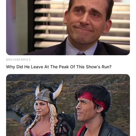
Tropes Hollywood Invented That Have Nothing To Do
With Reality
BRAINBERRIES
BRAINBERRIES
Why Did He Leave At The Peak Of This Show's Run?