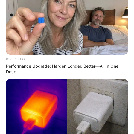
อิสฺวาสุ
เชื่อในสิ่งที่เฮ็ด เฮ็ดในสิ่งที่เชื่อ
เนื้อหาที่ได้รับการโปรโมต
These Professionals Attracted Attention For Much
More Than Just Their Uniforms
DIRECTMAX
BUZZ DAY
Performance Upgrade: Harder, Longer, Better—All In One
Dose