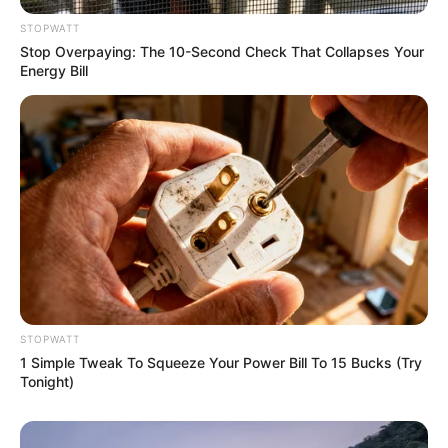
STOPWATT
Stop Overpaying: The 10-Second Check That Collapses Your
Energy Bill
She Spent A Fortune To Look Like A Modern-Day
Barbie
BRAINBERRIES
STOPWATT
1 Simple Tweak To Squeeze Your Power Bill To 15 Bucks (Try
Tonight)