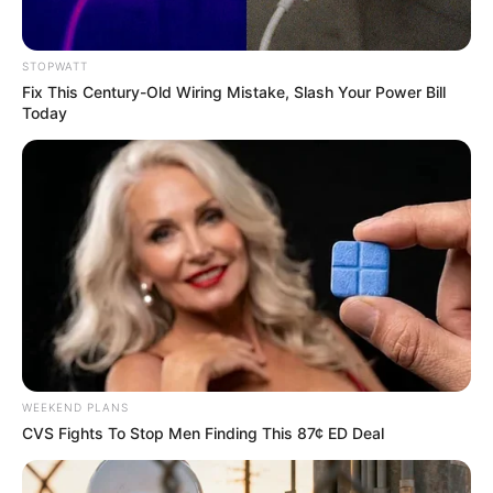
Hollywood's Inaccurate Portrayal of Reality - Take a
STOPWATT
Look Inside!
Fix This Century-Old Wiring Mistake, Slash Your Power Bill
BRAINBERRIES
Today
WEEKEND PLANS
Guatemala Dental
CVS Fights To Stop Men Finding This 87¢ ED Deal
GUATEMALA DENTAL
Suspicious Eagle Tries To Steal Puppy - Watch What