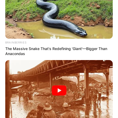
These Actors Didn't Want To Share The Spotlight
BRAINBERRIES
BRAINBERRIES
The Massive Snake That's Redefining 'Giant'—Bigger Than
Anacondas
The Most Surprising Things About FIFA World Cup
2026