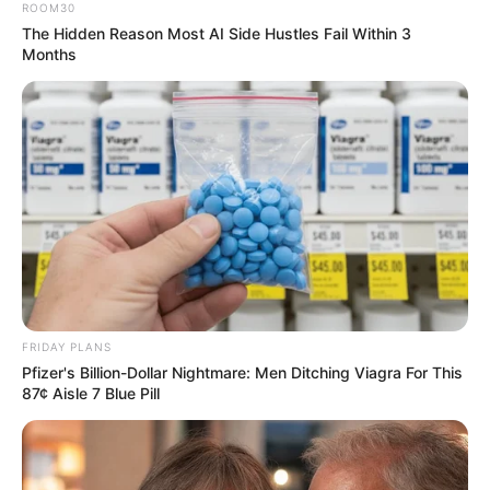
9.
ฝัน ว่า ตนได้นอนร่วมกับคู่รักของตน
แ
ละหนุ่มสาวผู้
ROOM30
อื่น ทายว่า ท่านจะมีคนรักอีก และผู้ใหญ่ก็จะมีความ
The Hidden Reason Most AI Side Hustles Fail Within 3
Months
ปรานีแก่ท่าน
10.
ฝัน ว่า
ได้เห็นเด็กขาวอ้วนท้วนสมบูรณ์
ความฝันนี้
เป็นเหตุบอกให้รู้ว่า ตัวท่านเองจะมีลาภในการเงิน และได้
บุตรเป็นสุดที่รัก
11.
ฝัน ว่า
ตนได้อุ้มทารกในบ้านของเรา
ทำนายว่า ท่าน
จะมีโชคลาภ
FRIDAY PLANS
12.
ฝัน ว่า
เด็กอื่นมาดูดนมของเรา
ทำนาย ว่า ท่านจะได้
Pfizer's Billion-Dollar Nightmare: Men Ditching Viagra For This
รับความร้อนใจมีการเจ็บไข้ได้ป่วยอยู่เสมอ
87¢ Aisle 7 Blue Pill
13.
ฝัน ว่า
ตนได้เสียต่อกัน
ทำนาย ว่า ท่านจะได้รับ
ข่าว
หรือคนต่างเพศทำการงานที่สำเร็จแล้วมาสู่ตัวท่าน