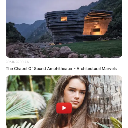
6 Best 90’s Action Movies From Your Childhood
BRAINBERRIES
BRAINBERRIES
The Chapel Of Sound Amphitheater - Architectural Marvels
A Rihanna Museum Is Probably Opening Soon
BRAINBERRIES