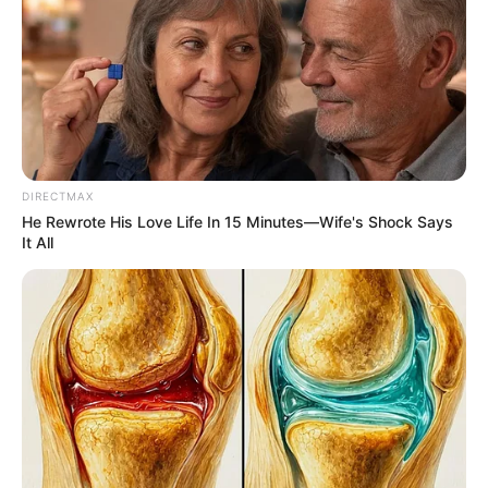
14.
ฝัน ว่า
นอนในห้องมีมุ้งครอบ
ทำนายว่า ท่านจะได้
พบคู่รักของท่าน ซึ่งมีรูปร่างสวย แล้วท่านจะได้แต่งงาน
ตามประเพณี
15.
ฝัน ว่า
นาครัดกุมกายของเรา
ทำนายว่า ท่านจะได้คู่
ครองอย่างภูมิ และท่านจะได้ลาภจากท่านผู้ใหญ่อีกด้วย
DIRECTMAX
He Rewrote His Love Life In 15 Minutes—Wife's Shock Says
It All
16.
ฝัน ว่า
ภรรยา-สามีของตนหายจากไปโดยไม่รู้ตัว
ความฝันนี้เป็นนิมิตที่ไม่ดี ท่านจะได้รับความเดือดร้อนใจ
เพราะวงการงานของท่าน
17.
ฝัน ว่า
ตนได้คู่ครอง
ให้เปลี่ยนย้ายที่นอนเสีย จึงจะ
บังเกิดลาภ
(ขอบคุณข้อมูลจาก www.soizaa.com )