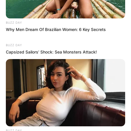
BUZZ DAY
Why Men Dream Of Brazilian Women: 6 Key Secrets
BUZZ DAY
Capsized Sailors' Shock: Sea Monsters Attack!
5 Military Discounts That Quietly Run All Year (Up To
60%)
VALUE.US
BUZZ DAY