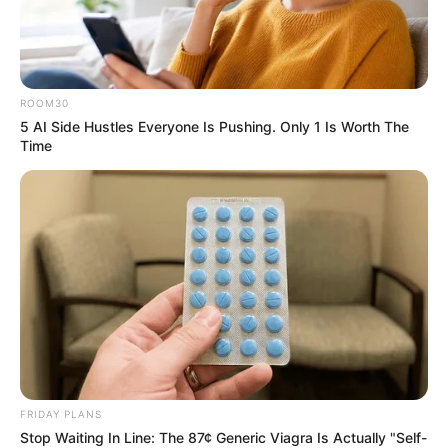
MThai เชื่อในสิ่งที่ทำ ทำในสิ่งที่เชื่อ
ROOM30
5 AI Side Hustles Everyone Is Pushing. Only 1 Is Worth The
รับข่าวสารเลขมงคล สถิติเลขดัง ดวงรายวัน รายเดือน รายปี
Time
พร้อมแนะนำวิธีเสริมดวง
ลุ้นรับรางวัลจากกิจกรรมเสริมความเป็นมงคลให้กับตัวท่านเอง
เว็บไซต์นี้ใช้คุกกี้
เปิดสมัครสมาชิก (ฟรี) เร็วๆนี้
เพื่อการนำเสนอเนื้อหาที่ดี รวมถึงการจัดการข้อมูลส่วนบุคคล เพื่อให้คุณได้รับ
ประสบการณ์ที่ดีบนบริการของเว็บไซต์เรา หากคุณใช้บริการเว็บไซต์นี้ต่อไปโดย
ไม่มีการปรับตั้งค่าใดๆนั้น แสดงว่าคุณยอมรับนโยบายคุกกี้และนโยบายส่วน
บุคคลของเรา
LEGAL
ยอมรับ
เรียนรู้เพิ่มเติม
FRIDAY PLANS
นโยบายคุกกี้
Stop Waiting In Line: The 87¢ Generic Viagra Is Actually "Self-