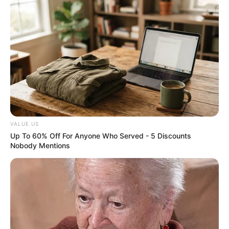
ทุกองศา คุณล่ะมีเลขคู่นี้ไหม
ดูดวง
วันที่ 1 ส.ค. 2569 วันคล้ายวันสำเร็จ
มรรคผลพระโพธิสัตว์กวนอิม
VALUE.US
Up To 60% Off For Anyone Who Served - 5 Discounts
Nobody Mentions
สีมงคล
แจกตาราง สีมงคลตามราศี 2569 ประจำ