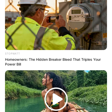
Happened
BUZZ DAY
STOPWATT
Homeowners: The Hidden Breaker Bleed That Triples Your
Power Bill
Men Are Ditching $80 Viagra For This 87¢ Blue Pill
FRIDAY PLANS