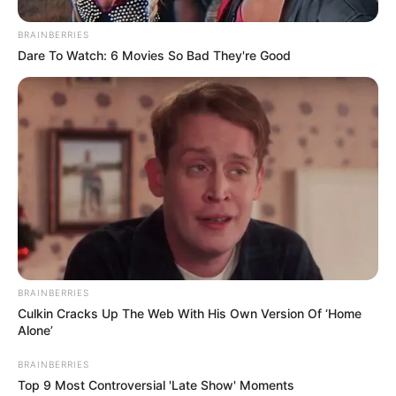
Remember The Justin Timberlake Moment That
Defined The 2000s?
BRAINBERRIES
BRAINBERRIES
Dare To Watch: 6 Movies So Bad They're Good
BRAINBERRIES
DNA Analysis Revealed The Sick Truth About Ancient
Culkin Cracks Up The Web With His Own Version Of ‘Home
Vikings
Alone’
BRAINBERRIES
BRAINBERRIES
Top 9 Most Controversial 'Late Show' Moments