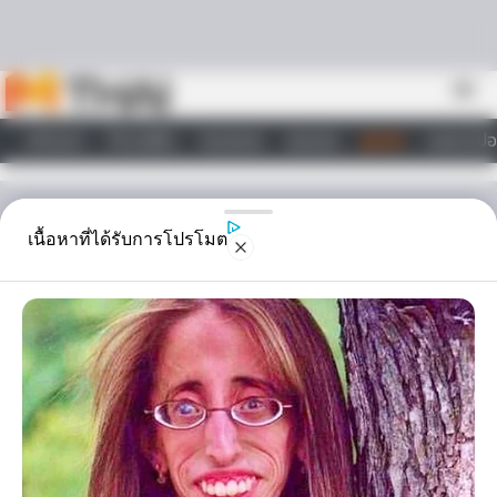
Skip to content
menu
หน้าแรก
ทำนายฝัน
ตรวจหวย
ผลบอล
ดูดวง
วอลเปเปอ
ไลฟ์สไตล์
ดูดวง
เนื้อหาที่ได้รับการโปรโมต
ทำนายฝัน เรื่องเพศสัมพันธ์
ถ้าคุณ ฝัน ถึงเรื่อง เพศสัมพันธ์ ล่ะ คุณรู้หรือเปล่า ว่าเหตุการณ์ในความ
ฝัน ที่เกิดขึ้น มันหมายความว่าอะไรบ้าง วันนี้ Horoscope.Mthai.com
มีคำตอบ ไปดูกัน