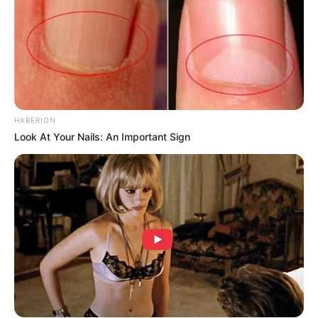
Researchers Ranked 5 AI Side Hustles. The Winner
Surprised Them
ROOM30
HABERION
Look At Your Nails: An Important Sign
Neuropathy Has Been Linked To A Common Habit.
Do You Do It?