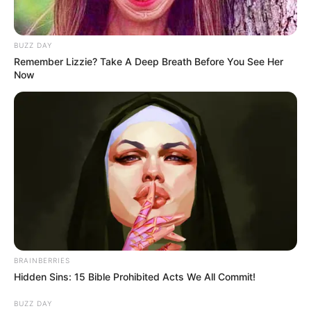
Home
/
ดูดวง
,
ไลฟ์สไตล์
/ ทำนายฝัน เรื่องเพศสัมพันธ์
ดูดวง
|
25 ก.พ. 2015
BUZZ DAY
Remember Lizzie? Take A Deep Breath Before You See Her
แบ่งปัน
Now
เวลาคุณจะ
ฝัน
เป็นสิ่งที่ห้ามกันไม่ได้ แล้วแต่บุคคลว่าจะ
ฝัน ถึงเรื่องอะไร แต่ถ้าคุณ
ฝัน
ถึงเรื่อง เพศสัมพันธ์ ล่ะ
คุณรู้หรือเปล่าครับ ว่าเหตุการณ์ในความ
ฝัน
ที่เกิดขึ้น มัน
หมายความว่าอะไรบ้าง วันนี้
Horoscope.Mthai.com
มีคำตอบ ไปดูกันเลย
BRAINBERRIES
ทำนายฝัน เรื่องเพศสัมพันธ์
Hidden Sins: 15 Bible Prohibited Acts We All Commit!
BUZZ DAY