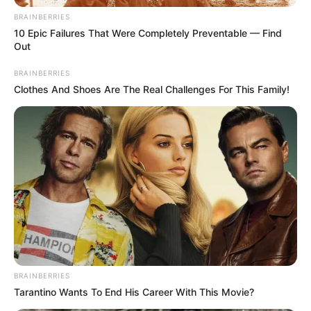
BRAINBERRIES
BRAINBERRIES
10 Epic Failures That Were Completely Preventable — Find
Out
BRAINBERRIES
Clothes And Shoes Are The Real Challenges For This Family!
Top 8 Movies Based On Real Life. You Have To Watch
Them!
BRAINBERRIES
BRAINBERRIES
Tarantino Wants To End His Career With This Movie?