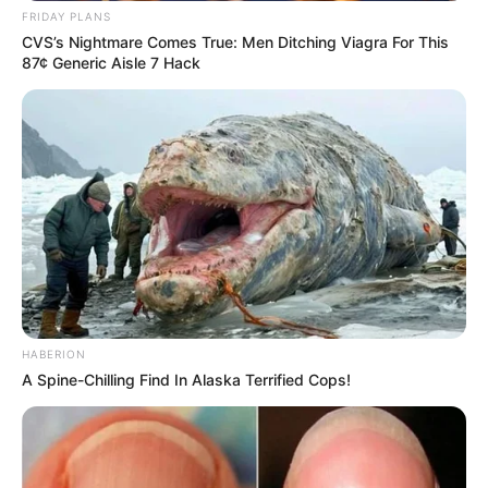
FRIDAY PLANS
CVS’s Nightmare Comes True: Men Ditching Viagra For This
87¢ Generic Aisle 7 Hack
50+ Man's Ultimate Comeback: 36-Hour Power, Zero
Weakness
DIRECTMAX
HABERION
A Spine-Chilling Find In Alaska Terrified Cops!