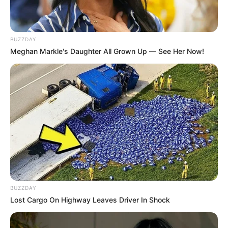
BUZZDAY
Meghan Markle's Daughter All Grown Up — See Her Now!
CVS Hides This $1 Generic Viagra - Here's The Aisle
It's Really In.
FRIDAY PLANS
BUZZDAY
Lost Cargo On Highway Leaves Driver In Shock