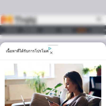
Skip to content
menu
หน้าแรก
ทำนายฝัน
ตรวจหวย
ผลบอล
ดูดวง
วอลเปเปอ
ไลฟ์สไตล์
ดูดวง
เนื้อหาที่ได้รับการโปรโมต
ดวงประจำวันเกิด กรกฎาคม
2557 กับ อ.คฑา
ดวงประจำวันเกิด กับ อาจารย์ คฑา คนเกิดวันไหนในเดือนกรกฎาคม
2557 จะดวงดีสุดๆ โดย Horoscope.Mthai.com มีคลิปวีดีโอทั้งหมด 7
วันมาให้คุณดูกัน