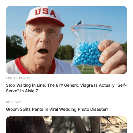
The Truth Will Finally Set Gina Carano Free
FRIDAY PLANS
BRAINBERRIES
Stop Waiting In Line: The 87¢ Generic Viagra Is Actually "Self-
Serve" In Aisle 7
BUZZDAY
Groom Splits Pants In Viral Wedding Photo Disaster!