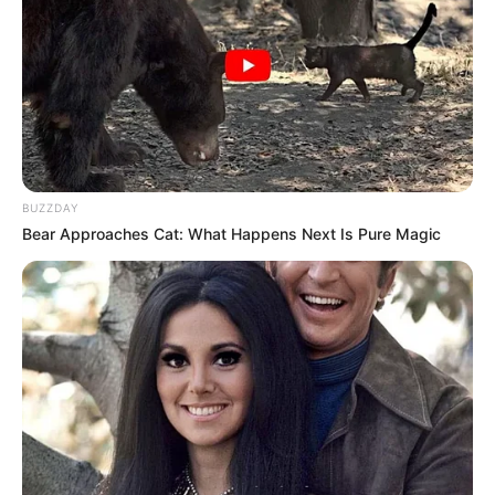
Unleashing Her Passion: Demi Moore's 8 Sultriest
Movie Roles!
BRAINBERRIES
BUZZDAY
Bear Approaches Cat: What Happens Next Is Pure Magic