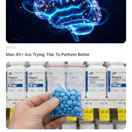
อาจจะเป็นรักลวงตา
ดูดวง พยากรณ์ดวงชะตา คนเกิดประจำวันเสาร์
ดูดวงไพ่ยิปซีกับ อาจารย์ คฑา (คำทำนายในช่วงเวลา
เดือนกรกฎาคม 2557)
MEDVI
ความรักมีความสุขดีและจะได้เจอความรักใหม่ถูกใจ ถ้ามีคู่
Men 45+ Are Trying This To Perform Better
อยู่แล้วต้องระวังเรื่องรักสามเศร้า จะมีลาภลอยแบบ
ฟลุ๊คๆเข้ามา การลงทุนได้รับผลตอบแทนคุ้มค่า