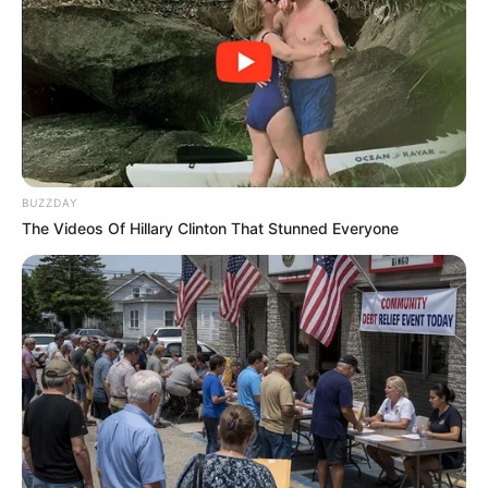
BUZZDAY
Tallest Women On Earth — Their Height Is Jaw-
The Videos Of Hillary Clinton That Stunned Everyone
Dropping
BRAINBERRIES