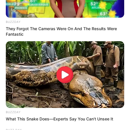
BUZZDAY
They Forgot The Cameras Were On And The Results Were
Remember Albert? You Better Sit Down Before You
Fantastic
See Him Today
BUZZDAY
BUZZDAY
What This Snake Does—Experts Say You Can't Unsee It
Erase Joint Agony In 7 Days With This Simple Trick!