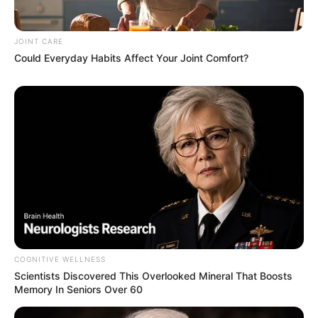
CTA FAVORITE
JOINT CARE
Could Everyday Habits Affect Your Joint Comfort?
’90s TV Icons Who Faded Out Of Hollywood
BRAINBERRIES
COGNITIVE WELLNESS
Scientists Discovered This Overlooked Mineral That Boosts
Memory In Seniors Over 60