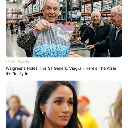
Feeling Tired? Here's The Trick To Perform Better
MEDVI
FRIDAY PLANS
Walgreens Hides This $1 Generic Viagra - Here's The Aisle
It's Really In.
This New Will Give You An Erection After +45
MEDVI