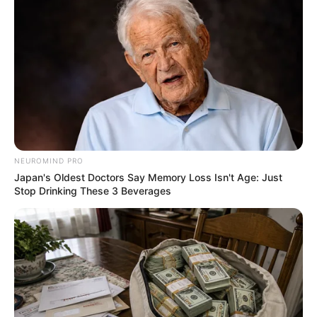
'The OC' Cast Then And Now - Where Are They 20
Years Later?
BRAINBERRIES
NEUROMIND PRO
Japan's Oldest Doctors Say Memory Loss Isn't Age: Just
Stop Drinking These 3 Beverages