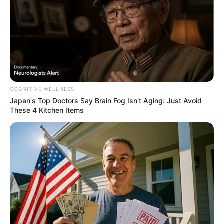
Men, You Don't Need Viagra If You Do This Once A
Day
MEDVI
COGNITIVE WELLNESS
Japan's Top Doctors Say Bra​in Fo​g Isn't Aging: Just Avoid
These 4 Kitchen Items
This Trick Will Give You An Erection At Any Age
MEDVI