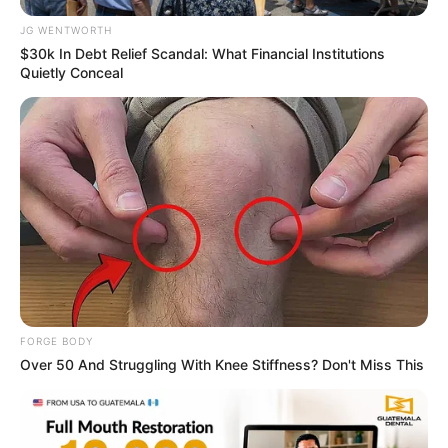
JG WENTWORTH
$30k In Debt Relief Scandal: What Financial Institutions
Quietly Conceal
Why this ordinary drink is the secret to feeling your
best every day
CTA FAVORITE
FORGE BODY
Over 50 And Struggling With Knee Stiffness? Don't Miss This
Japan's Oldest Doctors Say Memory Loss Isn't Age:
Just Stop Drinking These 3 Beverages