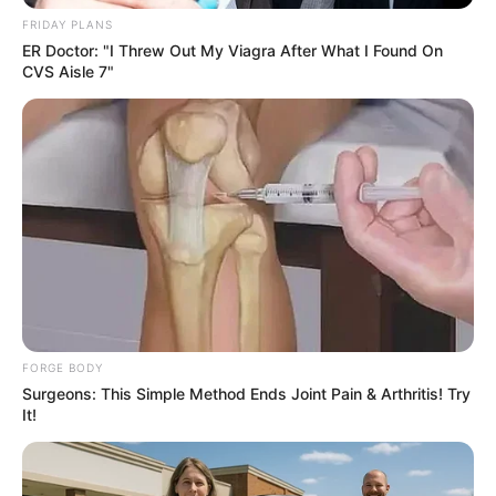
FRIDAY PLANS
ER Doctor: "I Threw Out My Viagra After What I Found On
CVS Aisle 7"
Sensual Dance Scenes We Saw In Movies
BRAINBERRIES
FORGE BODY
Surgeons: This Simple Method Ends Joint Pain & Arthritis! Try
It!