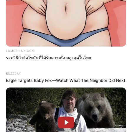
ดูดวง
วันที่ 1 ส.ค. 2569 วันคล้ายวันสำเร็จ
มรรคผลพระโพธิสัตว์กวนอิม
LUMETHINK.COM
รวมวิธีกำจัดไขมันที่ได้รับความนิยมสูงสุดในไทย
BUZZDAY
สีมงคล
Eagle Targets Baby Fox—Watch What The Neighbor Did Next
แจกตาราง สีมงคลตามราศี 2569 ประจำ
เดือนสิงหาคม โดย อ.รักษ์ เลขเด็ด
ดูดวงรายปี