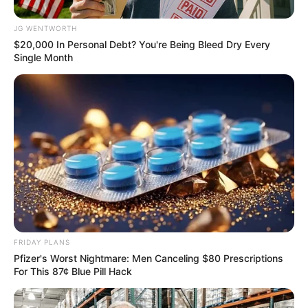
JG WENTWORTH
$20,000 In Personal Debt? You're Being Bleed Dry Every
Single Month
Men 45+ Are Trying This To Perform Better
MEDVI
FRIDAY PLANS
Pfizer's Worst Nightmare: Men Canceling $80 Prescriptions
For This 87¢ Blue Pill Hack