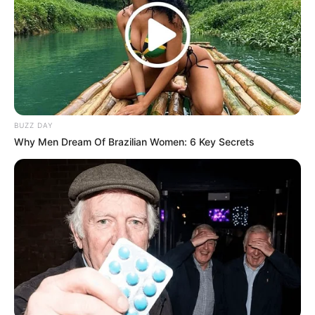
BUZZ DAY
Why Men Dream Of Brazilian Women: 6 Key Secrets
Gina Carano Finally Admits What Some Suspected
All Along
BRAINBERRIES