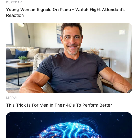
BUZZDAY
Young Woman Signals On Plane – Watch Flight Attendant's
Reaction
ดูดวง พยากรณ์ดวงชะตา คนเกิดประจำวันพฤหัสบดี
ดูดวงไพ่ยิปซีกับ อาจารย์ คฑา (คำทำนายในช่วงเวลา
เดือนกรกฎาคม 2557)
สิ่งที่คิดไว้มีโอกาสประสบความสำเร็จ มีผู้ใหญ่ให้การส่ง
เสริมสนับสนุนดี และจะได้พบเจอความรักที่มีความสุข
สดชื่น จะมี
ข่าว
ดีที่รอคอยเกิดขึ้น
ดูดวง พยากรณ์ดวงชะตา คนเกิดประจำวันศุกร์
MEDVI
ดูดวงไพ่ยิปซีกับ อาจารย์ คฑา (คำทำนายในช่วงเวลา
This Trick Is For Men In Their 40's To Perform Better
เดือนกรกฎาคม 2557)
ต้องระวังอุบัติเหตุและสุขภาพของญาติผู้ใหญ่ สำหรับด้าน
ความรัก คนที่โสดจะได้เจอความรัก แต่ต้องระวังเพราะ