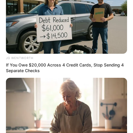
Hollywood's Inaccurate Portrayal of Reality - Take a
Look Inside!
BRAINBERRIES
The Insane True Stories Behind Cameron's Biggest
Films
BRAINBERRIES
JG WENTWORTH
If You Owe $20,000 Across 4 Credit Cards, Stop Sending 4
Separate Checks
Why this ordinary drink is the secret to feeling your
best every day