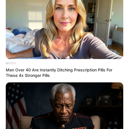
ดูดวง
พยากรณ์ดวงชะตา คนเกิดประจำวันอาทิตย์
ดูดวงไพ่ยิปซีกับ อาจารย์ คฑา (คำทำนายในช่วงเวลา
เดือนกรกฎาคม 2557)
จะเด่นเกี่ยวกับเรื่องงานและการเงิน จะมีลาภลอยมีโชค
ฟลุ๊คๆเกิดขึ้น ลงทุนอะไรจะได้รับผลตอบแทนคุ้มค่า ด้าน
ความรักให้เปิดใจกว้างๆเข้าไว้ เพราะความรักกำลังจะเข้า
มา
MEDVI
Men Over 40 Are Instantly Ditching Prescription Pills For
These 4x Stronger Pills
ดูดวง พยากรณ์ดวงชะตา คนเกิดประจำวันจันทร์
ดูดวงไพ่ยิปซีกับ อาจารย์ คฑา (คำทำนายในช่วงเวลา
เดือนกรกฎาคม 2557)
ผู้ใหญ่จะให้การสงเสริมสนับสนุนดี รักต่างวัยแต่หัวใจ
เดียวตรงกัน โดยเฉพาะกับคนที่สูงวัยกว่าจะมีความสุข
สดชื่น และยังมีลาภลอยจากคนรัก