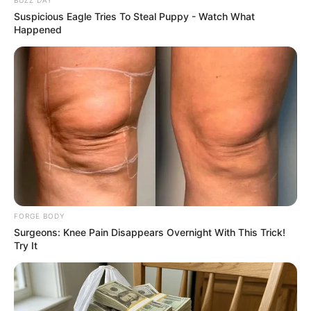
BUZZ DAY
It's Genius
Suspicious Eagle Tries To Steal Puppy - Watch What
FORGE BODY
Happened
FORGE BODY
Co-stars Who Lost Control While Kissing Each Other
Surgeons: Knee Pain Disappears Overnight With This Trick!
BUZZDAY
Try It