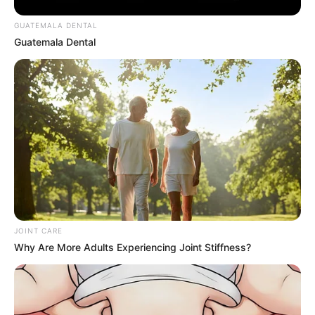
แนะนำ
GUATEMALA DENTAL
Guatemala Dental
ดูดวง
ดูเพิ่มเติม
ดูดวง
เบอร์โทร คน Keep look เป๊ะทุกมุมดูดี
ทุกองศา คุณล่ะมีเลขคู่นี้ไหม
JOINT CARE
Why Are More Adults Experiencing Joint Stiffness?