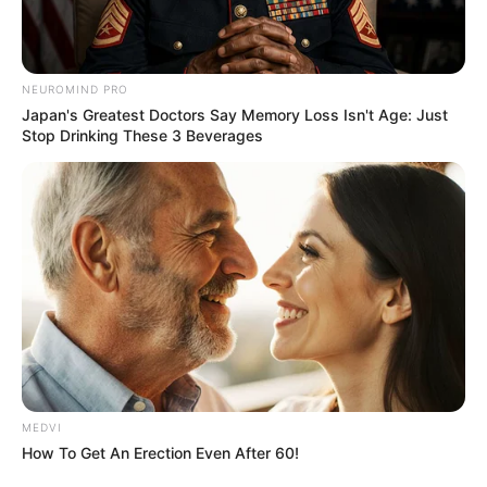
ดูดวง พยากรณ์ดวงชะตา คนเกิดประจำวันอังคาร
NEUROMIND PRO
ดูดวงไพ่ยิปซีกับ อาจารย์ คฑา (คำทำนายในช่วงเวลา
Japan's Greatest Doctors Say Memory Loss Isn't Age: Just
Stop Drinking These 3 Beverages
เดือนกรกฎาคม 2557)
จะมีเรื่องให้กังวลหัวใจหรือมีเรื่องให้รู้สึกว้าวุ้นใจ ต้องทำใจ
ให้สบายๆ แต่ก็จะมีเกณฑ์ขยับขยายงานเป็นพิเศษ ความ
รักจะเด่นเป็นพิเศษ
ดูดวง พยากรณ์ดวงชะตา คนเกิดประจำวันพุธ
ดูดวงไพ่ยิปซีกับ อาจารย์ คฑา (คำทำนายในช่วงเวลา
เดือนกรกฎาคม 2557)
จะมีงานเลี้ยงพิเศษเกิดขึ้น จะได้พบเพื่อนที่ส่งผลดี
MEDVI
สนับสนุนเรา อาจจะมีเรื่องให้ตัดสินใจในเรื่องการเงิน การ
How To Get An Erection Even After 60!
ลงทุน ตัดสินใจให้ดีมีโอกาสรวย