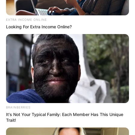
EXTRA INCOME ONLINE
Home
/
ดูดวง
/ ดวงประจำวันเกิด กรกฎาคม 2557 กับ อ.คฑา
Looking For Extra Income Online?
ดูดวง
|
1 ก.ค. 2014
แบ่งปัน
ดวงประจำวันเกิด
กับ อาจารย์ คฑา ชินบัญชร ลองมาดู
กันซิว่า คนเกิดวันไหนในช่วงเดือนกรกฎาคม 2557 จะ
ดวงดีสุดๆ โดย
Horoscope.Mthai.com
มีคลิปวีดีโอ
ทั้งหมด 7 วันมาให้คุณดูดังนี้ครับ
BRAINBERRIES
It's Not Your Typical Family: Each Member Has This Unique
Trait!
ดวงประจำวันเกิด กรกฎาคม 2557