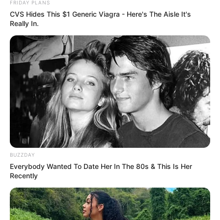
FRIDAY PLANS
CVS Hides This $1 Generic Viagra - Here's The Aisle It's
Really In.
ดวงประจำวันเกิด
ดวงวันเกิด
ดูดวง
ดูดวงกรกฎาคม
ดูดวงประจำวันเกิด
ดูดวงเดือนกรกฎาคม
อ คฑา
อ.คฑา ชินบัญชร
นักเขียน
อิสฺวาสุ
เชื่อในสิ่งที่เฮ็ด เฮ็ดในสิ่งที่เชื่อ
BUZZDAY
Everybody Wanted To Date Her In The 80s & This Is Her
Recently
เนื้อหาที่ได้รับการโปรโมต