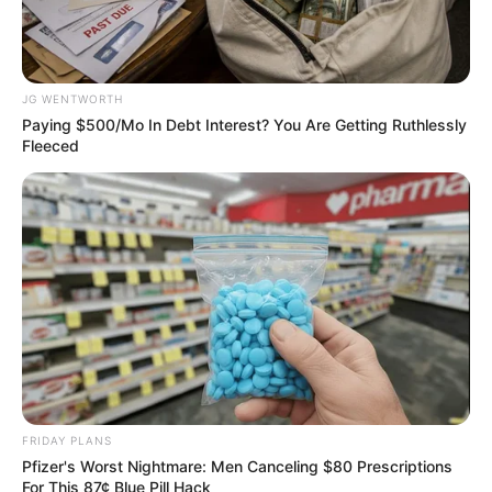
Why everything you thought you knew about water
might be wrong
CTA LOVE
JG WENTWORTH
Paying $500/Mo In Debt Interest? You Are Getting Ruthlessly
Fleeced
Tarantino’s Latest Effort Will Probably Be His Best To
Date
FRIDAY PLANS
BRAINBERRIES
Pfizer's Worst Nightmare: Men Canceling $80 Prescriptions
For This 87¢ Blue Pill Hack