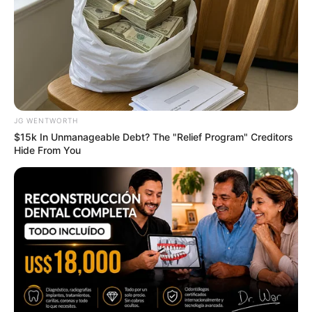
JG WENTWORTH
Discover What May Be Influencing Your Joint
Mobility
$15k In Unmanageable Debt? The "Relief Program" Creditors
Hide From You
JOINT CARE