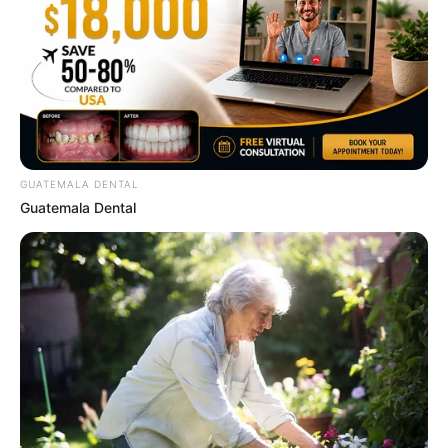
COGNITIVE WELLNESS
GUATEMALA DENTAL
Guatemala Dental
4x Stronger Than Viagra! This To Perform Better
MEDVI