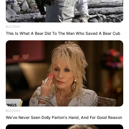
ดูเพิ่มเติม
BUZZDAY
ดูดวงรายปี
This Is What A Bear Did To The Man Who Saved A Bear Cub
มาแล้ว ! เปิดคำทำนาย อ.มิก พลิกดวง
ชะตา ดวงราศีธนู 2569
ดูดวงรายปี
มาแล้ว ! เปิดคำทำนาย อ.มิก พลิกดวง
ชะตา ดวงราศีพิจิก 2569
BUZZDAY
We’ve Never Seen Dolly Parton's Hand, And For Good Reason