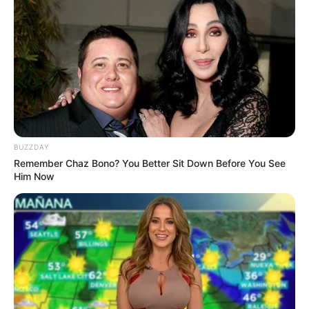
Pfizer's Billion-Dollar Nightmare: Men Ditching Viagra
For This 87¢ Aisle 7 Blue Pill
FRIDAY PLANS
BUZZDAY
Polar Bear Approaches Fishermen - Watch
Remember Chaz Bono? You Better Sit Down Before You See
Him Now
BUZZDAY