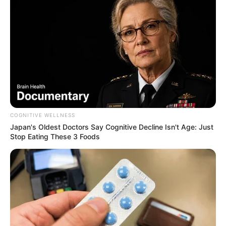
ดูดวงรายปี
มาแล้ว ! เปิดคำทำนาย อ.มิก พลิกดวง
ชะตา ดวงราศีตุล 2569
COGNITIVE WELLNESS
Japan's Oldest Doctors Say Cognitive Decline Isn't Age: Just
เว็บไซต์นี้ใช้คุกกี้
Stop Eating These 3 Foods
เพื่อการนำเสนอเนื้อหาที่ดี รวมถึงการจัดการข้อมูลส่วนบุคคล เพื่อให้คุณได้รับ
ประสบการณ์ที่ดีบนบริการของเว็บไซต์เรา หากคุณใช้บริการเว็บไซต์นี้ต่อไปโดย
ไม่มีการปรับตั้งค่าใดๆนั้น แสดงว่าคุณยอมรับนโยบายคุกกี้และนโยบายส่วน
บุคคลของเรา
MThai เชื่อในสิ่งที่ทำ ทำในสิ่งที่เชื่อ
รับข่าวสารเลขมงคล สถิติเลขดัง ดวงรายวัน รายเดือน รายปี
ยอมรับ
เรียนรู้เพิ่มเติม
พร้อมแนะนำวิธีเสริมดวง