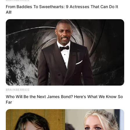
ด้านสุขภาพ สาธารณสุข บุคลากรการแพทย์ งานจะ
From Baddies To Sweethearts: 9 Actresses That Can Do It
All!
มีการขยับขยายงานใหม่ๆ เกิดขึ้น การงานมีเกณฑ์ได้
รับข่าวดี มีของถูกใจที่รอคอยมานาน สุขภาพช่วงนี้
ต้องระวังระบบทางเดินหายใจ เส้นเลือด โรคที่เกิดกับ
ผิวหนัง ด้านความรักความถูกใจ อาจพบเจอโดย
บังเอิญ กะทันหันแบบไม่ทันตั้งตัว ส่วนคนมีคู่แล้ว
ระวังเรื่องคำพูด อารมณ์ไม่ดี
เสริมดวงชะตาชีวิตให้มั่นคง บริจาคสิ่งของ อาหาร
ช่วยคนที่เดือดร้อนแบบกระทันหันจากภัยต่างๆ อยู่
บ้านสุขใจ พักผ่อนแล้วสวดมนต์บทโมรปริตรและ
สวดบทบูชาพระประจำวันเสาร์ แผ่บุญให้เทวดา
BRAINBERRIES
ประจำตัว ขอพรให้ทุกสิ่งสำเร็จ
Who Will Be the Next James Bond? Here's What We Know So
Far
ดวงชะตาผู้ที่เกิดวันอาทิตย์