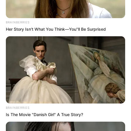
ธุรกิจของสวยงาม ขายของทางออนไลน์ การขนส่ง
สินค้าแปรรูปช่วงนี้จะไปได้ดี งานประจำมีแรงกดดัน
รอบตัว หรือมีการปรับ เปลี่ยนแปลงบางอย่างพอให้
BRAINBERRIES
หงุดหงิดใจ การเงินโชคลาภมีเข้ามาจากเพศตรงข้าม
Her Story Isn't What You Think—You''ll Be Surprised
แต่ก็มีค่าใช้จ่ายเกี่ยวกับการซ่อมแซมเข้ามา สุขภาพ
ระวังเรื่องความวิตกกังวล อารมณ์ขึ้นลงและอุบัติเหตุ
ความรักความสัมพันธ์โดยรวมยังราบรื่นดี โดย
เฉพาะคนโสดลองให้เพื่อนแนะนำติดต่อให้รู้จัก อาจมี
โชคดีมีคู่ไม่เหงาใจ
ช่วงนี้อยู่บ้านก็สร้างบุญเสริมความดีได้ ให้ร่วม
บุญช่วยเหลือคนยากจน คนยากไร้ ร่วมบูรณะ สร้าง
อาคารสถานที่ เพื่อเสริมทานบารมีให้หนักแน่น และ
เสริมความมั่นคงกับดวงชะตาด้วยการสวดบทบูชา
พระ เทวดาประจำวันเกิดทุกวัน เกิดพุธ (กลางวัน)
BRAINBERRIES
Is The Movie "Danish Girl" A True Story?
สัปดาห์นี้สวดอภยปริตร เสริมความรักความเมตตา
เกิดพุธ (กลางคืน) สัปดาห์นี้สวดอังคุลิมาลปริตร