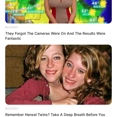
BUZZDAY
These Actors Didn't Want To Share The Spotlight
They Forgot The Cameras Were On And The Results Were
Fantastic
BRAINBERRIES
BUZZDAY
The Truth Will Finally Set Gina Carano Free
Remember Hensel Twins? Take A Deep Breath Before You