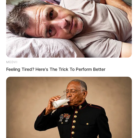
The Bodyguard's Hidden Bloopers Revealed
BRAINBERRIES
MEDVI
Feeling Tired? Here's The Trick To Perform Better
10 Foods That Instantly Reduce Bloat