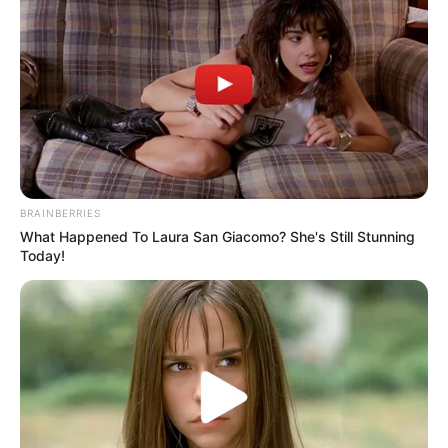
ทิศที่ดีสัปดาห์นี้ ทิศ
ตะวันตกเฉียงเหนือ ทิศ
ใต้ ทิศตะวันออกฉียงใต้
เลขมงคล 4 6 2 5 ใช้ต่อ
ท้าย ID Line เสริมดวง
ดีคนเกิดวันพุธ(กลาง
BRAINBERRIES
วัน) และเลข 3 7 1 2
What Happened To Laura San Giacomo? She's Still Stunning
Today!
เสริมดวงดีคนเกิดวัน
พุธ(กลางคืน)