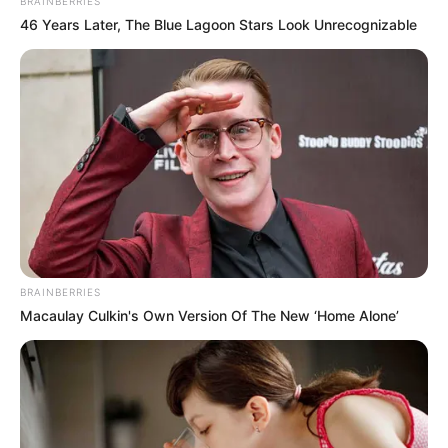
BRAINBERRIES
46 Years Later, The Blue Lagoon Stars Look Unrecognizable
โชคลาภเด่น ใช้เวลานี้ในการเริ่มต้นสิ่งใหม่ๆ การงาน
ด้านการก่อสร้าง ฮาร์ดแวร์ ออนไลน์ ออกแบบ
ตกแต่งมีเกณฑ์ดี ใครที่ลงทุนมีผลตอบแทนน่าพอใจ
สุขภาพช่วงนี้สถานการณ์รอบตัวไม่ค่อยดี ต้องดูแล
ป้องกันให้ดีเป็นพิเศษ เว้นระยะห่างทั้งตัวเราและคน
รอบข้าง ความรักนำพาโชคลาภเข้ามาให้ชื่นใจ
หากมีโอกาสสัปดาห์นี้หรือเร็วๆ นี้ ให้ไปบริจาคเลือด
BRAINBERRIES
หรือบริจาคสิ่งของช่วยเหลือคน อยู่บ้านสวดมนต์
Macaulay Culkin's Own Version Of The New ‘Home Alone’
เสริมสติ เพิ่มความสงบในใจด้วย
บทสวด
มังคลปริตร
และบทบูชาพระ เทวดาประจำวันศุกร์ แผ่บุญให้
เทวดาประจำตัว ดวงชะตาจะราบรื่น