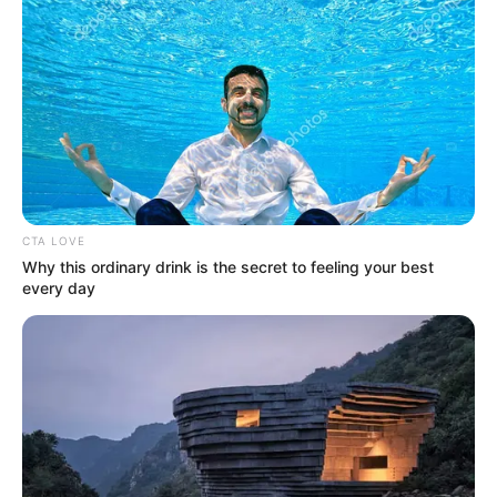
ทิศที่ดีสัปดาห์นี้ ทิศ
ตะวันใต้ ทิศเหนือ ทิศ
ตะวันตกเฉียงเหนือ
เลขมงคล 2 7 6 3 ใช้ต่อ
ท้าย ID Line เสริมดวง
ดี
CTA LOVE
Why this ordinary drink is the secret to feeling your best
every day
การงาน ธุรกิจจะมีเรื่องใหม่ๆ เข้ามาให้ทำเตรียม
รับมือให้ดี และต้องระวังเรื่องอารมณ์ขึ้นลงกับคน
รอบข้าง อาจขัดใจกันได้ การเงินเข้าออกดีกับเรื่อง
ออนไลน์ การขนส่ง ใช้จ่ายเยอะหมุนเวียนดี ถ้าอดใจ