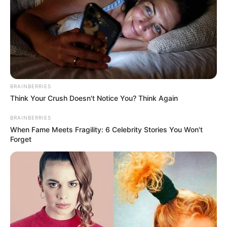
สัปดาห์นี้ผู้ที่ทำงานกันเป็นทีม การงานด้านการ
ตลาด การสื่อสาร ประชาสัมพันธ์จะมี
ข่าว
ดีจาก
บริวาร ใครที่กำลังคิดสร้างตัวสร้างฐานะทำธุรกิจใหม่
BRAINBERRIES
เป็นนายหน้าซื้อขาย ช่วงนี้จะพบช่องทางเห็นความ
Think Your Crush Doesn't Notice You? Think Again
สำเร็จ แต่ให้ระวังเรื่องเอกสารสัญญาหรือการ
เปลี่ยนแปลงกระทันหัน ต้องรอบคอบเป็นพิเศษ
BRAINBERRIES
When Fame Meets Fragility: 6 Celebrity Stories You Won't
สุขภาพระวังเรื่องการกิน ระบบทางเดินอาหาร ทาง
Forget
เดินหายใจ ความดัน เงินทองทรัพย์สินระวังเสียหาย
ความรักคนโสดเริ่มมีโอกาพบเจอคนถูกใจ ส่วนคนมี
คู่ความรักราบรื่นดี
ช่วงนี้อยู่บ้านก็สร้างบุญเสริมความดีได้ด้วยการร่วม
บุญเกี่ยวกับการไถ่ชีวิตสัตว์
สวดมนต์
เสริมสติ สมาธิ
และจิตด้วยบทรัตนปริตร สวดบทบูชาพระ เทวดา