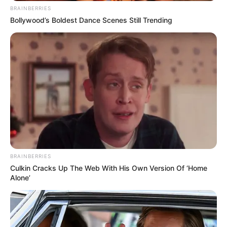
BRAINBERRIES
ซ่อมแซม สุขภาพช่วงนี้ต้องระวังการบาดเจ็บกล้าม
Bollywood’s Boldest Dance Scenes Still Trending
เนื้อ ระบบในช่องท้อง ด้านความรักโดยรวมอยู่ใน
เกณฑ์ที่ดี
เพื่อความราบรื่นในชีวิต ทำบุญบริจาคโลงศพ สิ่งของ
ช่วยคนที่เดือดร้อนกระทันหันกับมูลนิธิต่างๆ อยู่บ้าน
สวดมนต์ขอพรหลวงปู่ทวด เพื่อป้องกันสิ่งไม่ดีต่างๆ
และสวดบูชาพระประจำวันอาทิตย์ แผ่บุญให้เทวดา
ประจำตัว ขอพรให้ทุกสิ่งสำเร็จ
คำพยากรณ์นี้เป็นเพียงส่วนหนึ่งที่ อ.คฑา ชินบัญชร ได้
พยากรณ์คำทำนายจากการเปิดไพ่ยิปซีลายไทย ชุด
BRAINBERRIES
รามเกียรติ์ เคล็ดวิธีเสริมดวงชะตาและคำแนะนำต่างๆ
Culkin Cracks Up The Web With His Own Version Of ‘Home
Alone’
ขอกล่าวไว้เป็นข้อคิดข้อระวังในการดำเนินชีวิตหรือเป็น
แนวทางปฏิบัติให้ชีวิตมีความสุขตลอดทั้งสัปดาห์..ขอ
ความโชคดีอยู่กับทุกคน