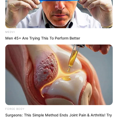
MEDVI
Men 45+ Are Trying This To Perform Better
Top 8 People Living Strange But Happy Lifestyles
BRAINBERRIES
FORGE BODY
Surgeons: This Simple Method Ends Joint Pain & Arthritis! Try