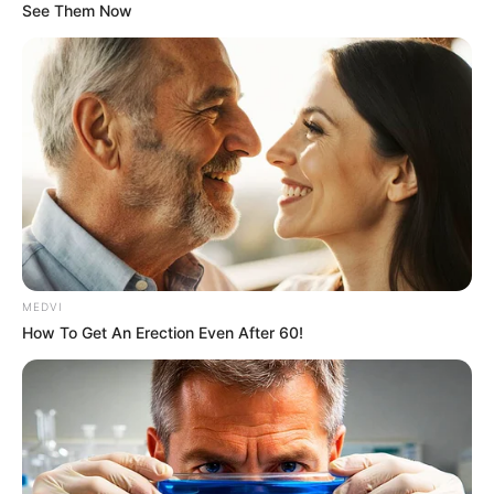
See Them Now
BRAINBERRIES
MEDVI
17 Astonishingly Beautiful Cave Churches
How To Get An Erection Even After 60!
BRAINBERRIES