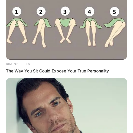
ทิศที่ดีสัปดาห์นี้ ทิศ
ตะวันออกเฉียงเหนือ
ทิศตะวันตก ทิศตะวัน
ออกเฉียงใต้ เลขมงคล
3 1 6 9 ใช้ต่อท้าย ID
Line เสริมดวงดี
BRAINBERRIES
The Way You Sit Could Expose Your True Personality
สัปดาห์นี้งานด้านวิชาการ ครูอาจารย์ กฎหมาย การ
สอบแข่งขันยังเดินหน้าไปได้ดี การงานใครที่กำลัง
มองหางานจะมีโอกาสดี ธุรกิจการลงทุนจะพบช่อง
ทางใหม่ๆ แต่ระวังการเสียเงินไปกับสิ่งไม่จำเป็น