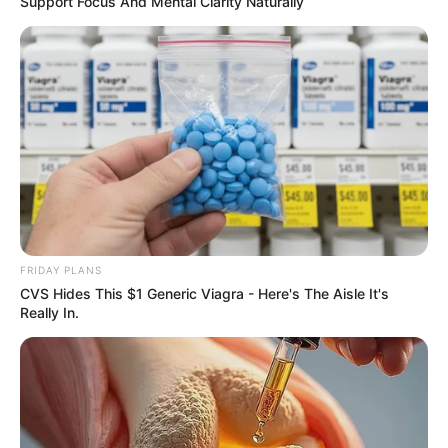
Support Focus And Mental Clarity Naturally
Why this ordinary drink is the secret to feeling your
best every day
CTA LOVE
FRIDAY PLANS
CVS Hides This $1 Generic Viagra - Here's The Aisle It's
Really In.