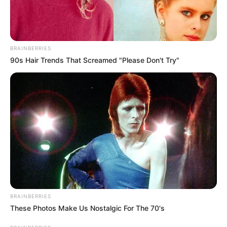
ประจำวันเกิดทุกวัน แล้วแผ่เมตตา เพื่อเสริมดวง
ชะตาให้ราบรื่น
BRAINBERRIES
ดวงชะตาผู้ที่เกิดวันศุกร์
90s Hair Trends That Screamed "Please Don't Try"
ทิศที่ดีสัปดาห์นี้ ทิศ
ตะวันเหนือ ทิศใต้ ทิศ
ตะวันออก เลขมงคล
สัปดาห์นี้ 1 8 5 9 ใช้ต่อ
ท้าย ID Line เสริมดวง
ดี
BRAINBERRIES
These Photos Make Us Nostalgic For The 70's