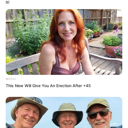
It!
Disney Princesses: Which Live-Action Version Do
You Prefer?
BRAINBERRIES
MEDVI
This New Will Give You An Erection After +45
DNA Analysis Revealed The Sick Truth About Ancient
Vikings
BRAINBERRIES