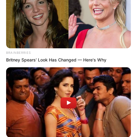
ทิศที่ดีสัปดาห์นี้ ทิศ
ตะวันออกเฉียงใต้ ทิศ
ตะวันออกเฉียงใต้ เลข
มงคลสัปดาห์นี้ 1 8 5 4
BRAINBERRIES
ใช้ต่อท้าย ID Line
Britney Spears' Look Has Changed — Here's Why
เสริมดวงดี
สัปดาห์นี้การงานมีความสำเร็จ ได้คนช่วยเหลือ งาน
ประจำจะโดดเด่นมีหน้าที่ใหม่ๆ เข้ามา การเงินจะเสีย
ทรัพย์เพราะของหาย หรือจ่ายไปกับการดูแล