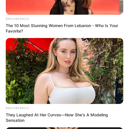
BRAINBERRIES
ดูดวง
The 10 Most Stunning Women From Lebanon - Who Is Your
Favorite?
ดูดวงประจำสัปดาห์ วันนี้ –
10 ก.ค. 2564 กับ อ.คฑา
ชินบัญชร
ดูดวงวันนี้ -10 ก.ค. 2564 บทสรุปของคำทำนายดวงชะตาในสัปดาห์นี้
ขอให้เป็นข้อมูล ข้อคิดสะกิดใจในการดำเนินชีวิตและรู้ทันดวงชะตา
BRAINBERRIES
They Laughed At Her Curves—Now She's A Modeling
Home
/
ดูดวง
/ ดูดวงประจำสัปดาห์ วันนี้ – 10 ก.ค. 2564 กับ อ.คฑา ชิน
Sensation
บัญชร