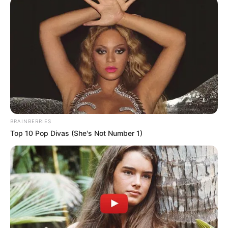
ดูดวง
|
7 ก.ค. 2021
แบ่งปัน
ทำนายดวงวันนี้ -10 ก.ค. 2564
BRAINBERRIES
Top 10 Pop Divas (She's Not Number 1)
ช่วงที่ดวงดีสุดๆ หรือ
ดวงแย่พบเจอแต่
ปัญหา ไม่ได้เป็นคำตอบ
ของชีวิต ว่าจะเป็นเช่น
นั้นตลอดไป แต่เราจะ
รักษาความดีนั้นอย่างไร