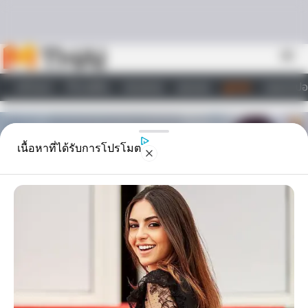
Skip to content
menu
หน้าแรก
ทำนายฝัน
ตรวจหวย
ผลบอล
ดูดวง
วอลเปเปอ
ไลฟ์สไตล์
เนื้อหาที่ได้รับการโปรโมต