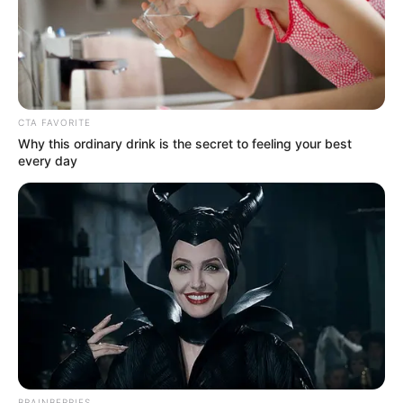
ดวงชะตาผู้ที่เกิดวันเสาร์
ทิศที่ดีสัปดาห์นี้ ทิศ
CTA FAVORITE
ตะวันออก ทิศตะวันตก
Why this ordinary drink is the secret to feeling your best
every day
เฉียงใต้ ทิศเหนือ เลข
มงคลสัปดาห์นี้ 3 0 1 9
ใช้ต่อท้าย ID Line
เสริมดวงดี
งานด้านบันเทิง การเกษตรจะโดดเด่นขึ้นมา งาน
BRAINBERRIES