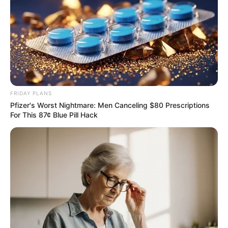
FRIDAY PLANS
Pfizer's Worst Nightmare: Men Canceling $80 Prescriptions
For This 87¢ Blue Pill Hack
Remember The Justin Timberlake Moment That
Defined The 2000s?
BRAINBERRIES
Clothes And Shoes Are The Real Challenges For This
Family!
BRAINBERRIES