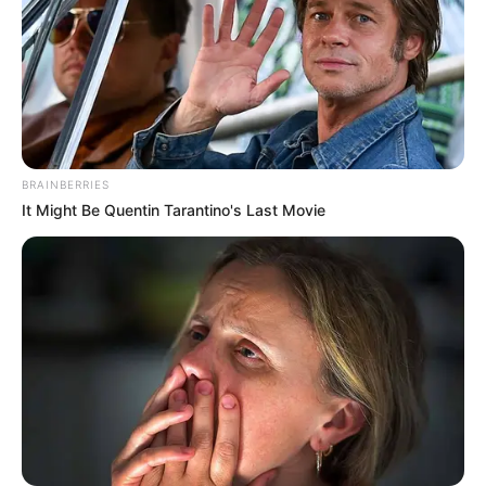
BRAINBERRIES
It Might Be Quentin Tarantino's Last Movie
ดูดวง อ.คฑา ชินบัญชร
ดูดวงรายสัปดาห์
นักเขียน
อิสฺวาสุ