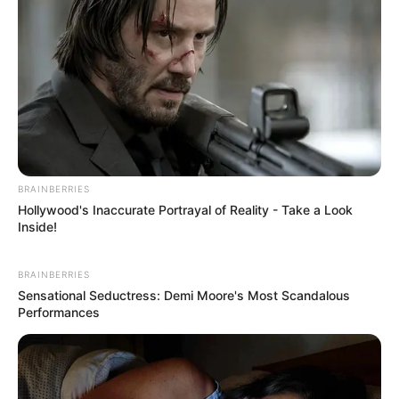
เพื่อเสริมสติ สมาธิ และจิตให้แข็งแรงพ้นจากโรคภัย
ต่างๆ อย่างต่อเนื่อง
ดวงชะตาผู้ที่เกิดวันพฤหัสบดี
BRAINBERRIES
ทิศที่ดีสัปดาห์นี้ ทิศ
Hollywood's Inaccurate Portrayal of Reality - Take a Look
Inside!
ตะวันออกเฉียงเหนือ
ทิศตะวันออก ทิศใต้
BRAINBERRIES
เลขมงคลสัปดาห์นี้ 1 4
Sensational Seductress: Demi Moore's Most Scandalous
6 8 ใช้ต่อท้าย ID Line
Performances
เสริมดวงดี