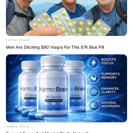
FRIDAY PLANS
Men Are Ditching $80 Viagra For This 87¢ Blue Pill
Remember These Iconic '90s Couples? See The List
That Defined A Generation
BRAINBERRIES
46 Years Later, The Blue Lagoon Stars Look
Unrecognizable
BRAINBERRIES
HARMO BRAIN