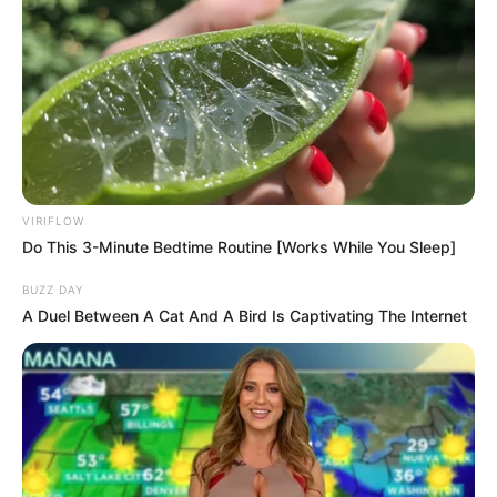
VIRIFLOW
Do This 3-Minute Bedtime Routine [Works While You Sleep]
Why everything you thought you knew about water
might be wrong
BUZZ DAY
A Duel Between A Cat And A Bird Is Captivating The Internet
CTA LOVE