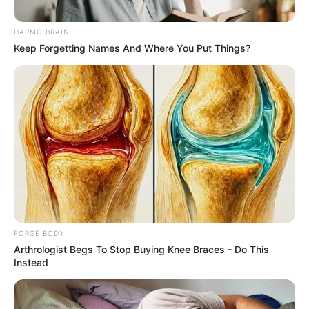
HARMO BRAIN
Keep Forgetting Names And Where You Put Things?
The Massive Snake That's Redefining 'Giant'—Bigger
Than Anacondas
BRAINBERRIES
FORGE BODY
Arthrologist Begs To Stop Buying Knee Braces - Do This
Instead