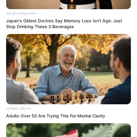
BRAINBERRIES
Top 9 Most Controversial 'Late Show' Moments
NEUROMIND PRO
Japan's Oldest Doctors Say Memory Loss Isn't Age: Just
BRAINBERRIES
Stop Drinking These 3 Beverages
HARMO BRAIN
What Happened To The Blue Lagoon Cast? See
Them Now
Adults Over 50 Are Trying This For Mental Clarity
BRAINBERRIES