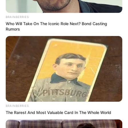
สุขภาพช่วงนี้เว้นระยะห่างการเล่นออนไลน์สักหน่อย
เพราะสายตาอาจมีปัญหา สังเกตอาการให้ดี ความ
รัก ความสัมพันธ์คนโสดถ้าไม่อยากเหงาลองมองไปที่
BRAINBERRIES
Who Will Take On The Iconic Role Next? Bond Casting
คนถูกใจที่อายุมากกว่า ส่วนคนมีคู่ถ้างอนผิดใจกันก็
Rumors
จะมีโอกาสคืนดี
ช่วงนี้อยู่บ้านก็สร้างบุญเสริมความดีได้ ทำบุญเกี่ยว
กับแสงสว่าง เช่น หลอดไฟ เทียน น้ำมัน อยู่บ้านหรือ
เดินทางหมั่นสวดบทบูชาพระ เทวดาประจำวันเกิด
แล้วแผ่เมตตา การสวดพระ
คาถา
โพชฌังคะปริตร
สัปดาห์นี้จะเสริมสติสมาธิให้กับตัวเอง ช่วยเสริม
ความแข็งแรงแข็งแกร่งให้กับสุขภาพกายสุขภาพใจ
ได้เป็นอย่างดี
ดวงชะตาผู้ที่เกิดวันพุธ
BRAINBERRIES
The Rarest And Most Valuable Card In The Whole World