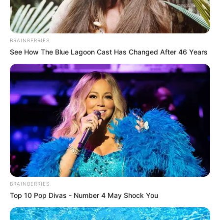
ให้ชีวิตพบเจอแต่คำว่า
ดวงดี บทสรุปของคำ
ทำนายดวงชะตาใน
BRAINBERRIES
สัปดาห์นี้ ขอให้เป็น
See How The Blue Lagoon Cast Has Changed After 46 Years
ข้อมูล ข้อคิดสะกิดใจใน
การดำเนินชีวิตและ
รู้ทันดวงชะตา
ดวงชะตาผู้ที่เกิดวันจันทร์
BRAINBERRIES
Top 10 Pop Divas - Number 4 May Shock You