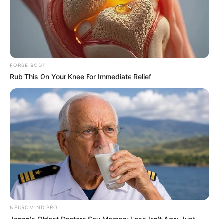
Bollywood’s Boldest Dance Scenes Still Trending
BRAINBERRIES
FORGE BODY
Rub This On Your Knee For Immediate Relief
เว็บไซต์นี้ใช้คุกกี้
เพื่อการนำเสนอเนื้อหาที่ดี รวมถึงการจัดการข้อมูลส่วนบุคคล เพื่อให้คุณได้รับ
ประสบการณ์ที่ดีบนบริการของเว็บไซต์เรา หากคุณใช้บริการเว็บไซต์นี้ต่อไปโดย
ไม่มีการปรับตั้งค่าใดๆนั้น แสดงว่าคุณยอมรับนโยบายคุกกี้และนโยบายส่วน
บุคคลของเรา
90s Hair Trends That Screamed "Please Don't Try"
ยอมรับ
เรียนรู้เพิ่มเติม
BRAINBERRIES
NEUROMIND PRO
Japan's Oldest Doctors Say Memory Loss Isn't Age: Just