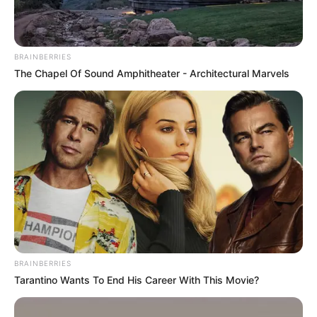
ไว้บ้างก็จะดีมีค่าใช้จ่ายรออยู่ สุขภาพไม่พ้นเรื่องการ
กิน ระบบภายในช่องท้องดูแลให้ดี ด้านความรักความ
สัมพันธ์ดีดี คนโสดถ้าเปิดโอกาสให้ตัวเอง จะมีคน
BRAINBERRIES
เข้ามาให้พบเจอ ส่วนคนมีคู่แล้วถ้าใจไม่นิ่ง ระวังมี
The Chapel Of Sound Amphitheater - Architectural Marvels
ปัญหา
ช่วงนี้อยู่บ้านก็สร้างบุญเสริมความดีได้ ช่วยคนด้อย
โอกาส เด็กกำพร้า การบริจาคทาน อาหาร เครื่องดื่ม
จะเสริมดวงชะตาให้ราบรื่นดี อยู่บ้านเดินทางหมั่น
สวดบทบูชาพระ เทวดาประจำวันเกิดแล้วแผ่เมตตา
อย่าลืมสวดบทเมตตาปริตรสัปดาห์นี้ ช่วยเสริม
เมตตาบารมีให้ผู้คนรอบตัวรักใคร่หนุนนำ
ดวงชะตาผู้ที่เกิดวันอังคาร
BRAINBERRIES
Tarantino Wants To End His Career With This Movie?