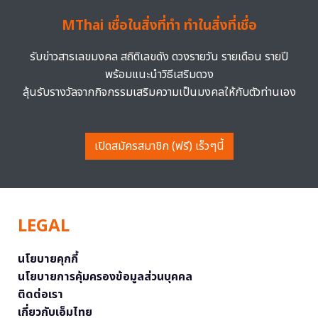
MThai เชื่อในสิ่งที่ทำ ทำในสิ่งที่เชื่อ
รับข่าวสารเลขมงคล สถิติเลขดัง ดวงรายวัน รายเดือน รายปี
พร้อมแนะนำวิธีเสริมดวง
ลุ้นรับรางวัลจากกิจกรรมเสริมความเป็นมงคลให้กับตัวท่านเอง
เปิดสมัครสมาชิก (ฟรี) เร็วๆนี้
LEGAL
นโยบายคุกกี้
นโยบายการคุ้มครองข้อมูลส่วนบุคคล
ติดต่อเรา
เกี่ยวกับเอ็มไทย