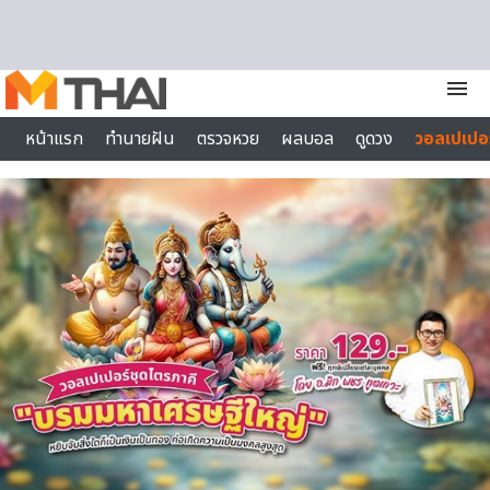
Skip to content
menu
หน้าแรก
ทำนายฝัน
ตรวจหวย
ผลบอล
ดูดวง
วอลเปเปอร
ไลฟ์สไตล์