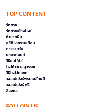
TOP CONTENT
วัดสวย
วัดสวยเชียงใหม่
ทำนายฝัน
สถิติหวยรายเดือน
ดวงรายวัน
บทสวดมนต์
วิธีบนไอ้ไข่
ไหว้ท้าวเวสสุวรรณ
วิธีไหว้วัดแขก
วอลเปเปอร์พระแม่ลักษมี
วอลเปเปอร์ ฟรี
สีมงคล
FOLLOW US