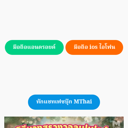
มือถือแอนดรอยด์
มือถือ ios ไอโฟน
ทักแชทเฟซบุ๊ก MThai