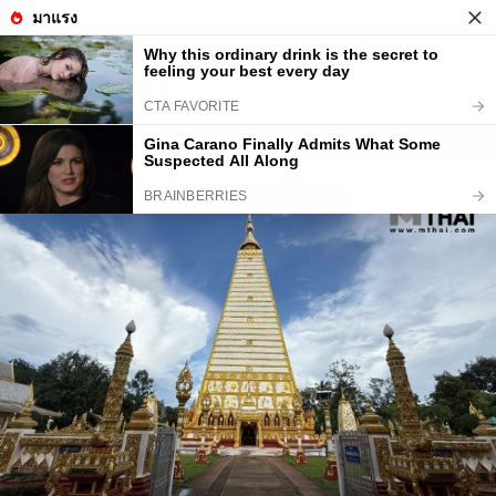
Skip to content
menu
หน้าแรก
ทำนายฝัน
ตรวจหวย
ผลบอล
ดูดวง
วอลเปเปอร
ไลฟ์สไตล์