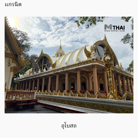
แกรนิต
อุโบสถ