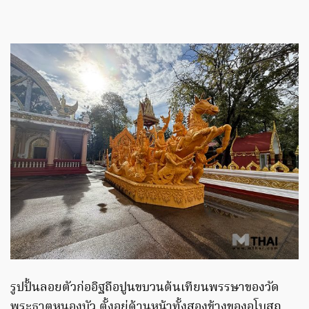
รูปปั้นลอยตัวก่ออิฐถือปูนขบวนต้นเทียนพรรษาของวัด
พระธาตุหนองบัว ตั้งอยู่ด้านหน้าทั้งสองข้างของอุโบสถ