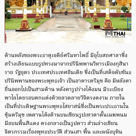
ด้านหลังของพระธาตุเจดีย์ศรีมหาโพธิ์ มีอุโบสถศาลาซึ่ง
สร้างเลียนแบบรูปทรงมาจากปรินิพพานวิหารเมืองกุสินา
ราย รัฐอุตร ประเทศประเทศอินเดีย ซึ่งเป็นที่เสด็จดับขันธ
ปรินิพพานของพระพุทธเจ้า เป็นอาคารตรีมุข คือ มีหลังคา
ยื่นออกไปเป็นสามด้าน หลังคารูปร่างโค้งมน มีระเบียง
พาไลโดยรอบตกแต่งด้วยลวดลายวิจิตรงดงาม ภายใน
เป็นที่ประดิษฐานพระพุทธไสยาสน์ซึ่งเป็นพระประธานใน
ซุ้มตรีมุข เพดานโค้งด้านบนเขียนรูปเทวดาดั้นเมฆพนม
มือบนพื้นสีแดง ตรงกลางเป็นรูปดาว ส่วนล่างเขียน
จิตรกรรมเรื่องพุทธประวัติ ส่วนเสา พื้น และผนังบุหิน