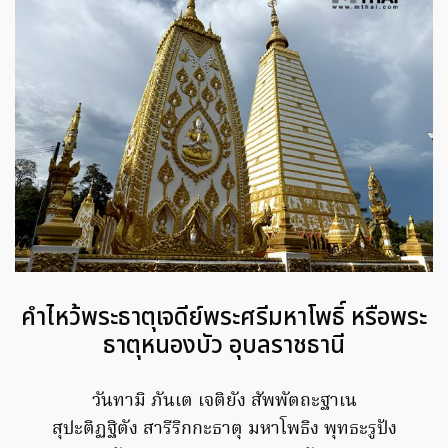
คำไหว้พระธาตุเจดีย์พระศรีมหาโพธิ์ หรือพระ
ธาตุหนองบัว อุบลราชธานี
วันทามิ ภันเต เจติยัง สัพพัตถะฐาเน
สุปะติฏฐิตัง สารีริกกะธาตุ มหาโพธิง พุทธะรูปัง