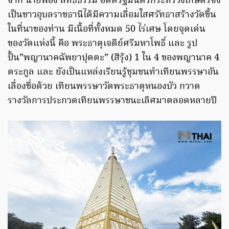
จาก นายฟอง สิทธิธรรม อดีตรัฐมนตรีกระทรวงเกษตรซึ่ง
เป็นชาวอุบลราชธานีได้มีความเลื่อมใสศรัทธาสร้างวัดขึ้น
ในที่นาของท่าน มีเนื้อที่ทั้งหมด 50 ไร่เศษ โดยจุดเด่น
ของวัดแห่งนี้ คือ พระธาตุเจดีย์ศรีมหาโพธิ์ และ รูป
ปั้น”พญานาคฉัพยาปุตตะ” (สีรุ้ง) 1 ใน 4 ของพญานาค 4
ตระกูล และ ยังเป็นแหล่งเรียนรู้ชุมชนทำเทียนพรรษาอัน
เลื่องชื่อด้วย เทียนพรรษาวัดพระธาตุหนองบัว กวาด
รางวัลการประกวดเทียนพรรษาชนะเลิศมาตลอดหลายปี