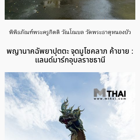
พิพิธภัณฑ์พระครูกิตติ วัณโณบล วัดพระธาตุหนองบัว
พญานาคฉัพยาปุตตะ จุดมูโชคลาภ ค้าขาย :
แลนด์มาร์กอุบลราชธานี