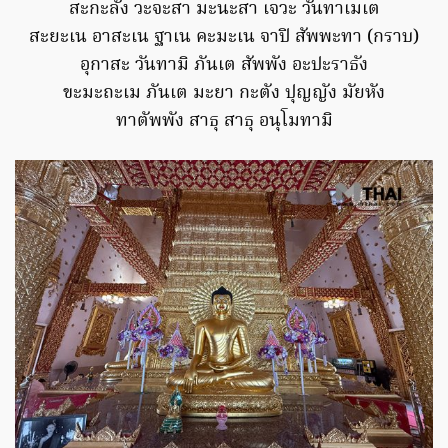
สะกะลัง วะจะสา มะนะสา เจวะ วันทาเมเต
สะยะเน อาสะเน ฐาเน คะมะเน จาปิ สัพพะทา (กราบ)
อุกาสะ วันทามิ ภันเต สัพพัง อะปะราธัง
ขะมะถะเม ภันเต มะยา กะตัง ปุญญัง มัยหัง
ทาตัพพัง สาธุ สาธุ อนุโมทามิ