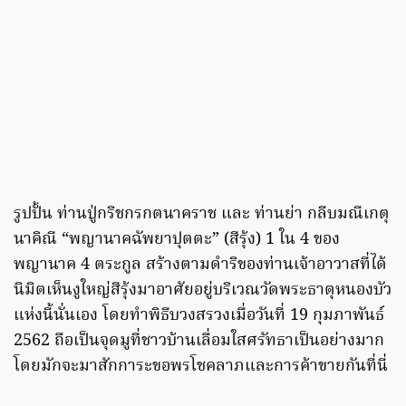
รูปปั้น ท่านปู่กริชกรกตนาคราช และ ท่านย่า กลีบมณีเกตุ
นาคิณี “พญานาคฉัพยาปุตตะ” (สีรุ้ง) 1 ใน 4 ของ
พญานาค 4 ตระกูล สร้างตามดำริของท่านเจ้าอาวาสที่ได้
นิมิตเห็นงูใหญ่สีรุ้งมาอาศัยอยู่บริเวณวัดพระธาตุหนองบัว
แห่งนี้นั่นเอง โดยทำพิธีบวงสรวงเมื่อวันที่ 19 กุมภาพันธ์
2562 ถือเป็นจุดมูที่ชาวบ้านเลื่อมใสศรัทธาเป็นอย่างมาก
โดยมักจะมาสักการะขอพรโชคลาภและการค้าขายกันที่นี่