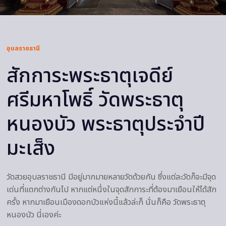
อุบลราชธานี
สักการะพระธาตุเจดีย์
ศรีมหาโพธิ์ วัดพระธาตุ
หนองบัว พระธาตุประจำปี
มะเส็ง
วัดสวยอุบลราชธานี มีอยู่มากมายหลายวัดด้วยกัน ซึ่งแต่ละวัดก็จะมีจุด
เด่นที่แตกต่างกันไป หากแต่หนึ่งในจุดสักการะที่ต้องมาเยือนให้ได้สัก
ครั้ง หากมาเยือนเมืองดอกบัวแห่งนี้แล้วล่ะก็ นั่นก็คือ วัดพระธาตุ
หนองบัว นี่เองค่ะ