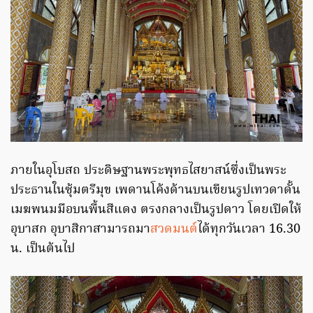
ภายในอุโบสถ ประดิษฐานพระพุทธไสยาสน์ซึ่งเป็นพระ
ประธานในซุ้มตรีมุข เพดานโค้งด้านบนเขียนรูปเทวดาดั้น
เมฆพนมมือบนพื้นสีแดง ตรงกลางเป็นรูปดาว โดยเปิดให้
อุบาสก อุบาสิกาสามารถมา
สวดมนต์
ได้ทุกวันเวลา 16.30
น. เป็นต้นไป