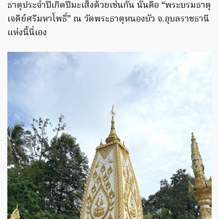
ธาตุประจำปีเกิดปีมะเส็งด้วยเช่นกัน นั่นคือ “พระบรมธาตุ
เจดีย์ศรีมหาโพธิ์” ณ วัดพระธาตุหนองบัว จ.อุบลราชธานี
แห่งนี้นี่เอง