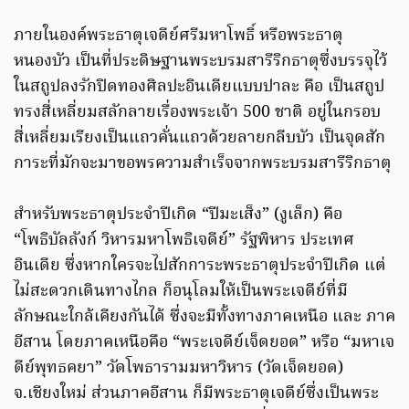
ภายในองค์พระธาตุเจดีย์ศรีมหาโพธิ์ หรือพระธาตุ
หนองบัว เป็นที่ประดิษฐานพระบรมสารีริกธาตุซึ่งบรรจุไว้
ในสถูปลงรักปิดทองศิลปะอินเดียแบบปาละ คือ เป็นสถูป
ทรงสี่เหลี่ยมสลักลายเรื่องพระเจ้า 500 ชาติ อยู่ในกรอบ
สี่เหลี่ยมเรียงเป็นแถวคั่นแถวด้วยลายกลีบบัว เป็นจุดสัก
การะที่มักจะมาขอพรความสำเร็จจากพระบรมสารีริกธาตุ
สำหรับพระธาตุประจำปีเกิด “ปีมะเส็ง” (งูเล็ก) คือ
“โพธิบัลลังก์ วิหารมหาโพธิเจดีย์” รัฐพิหาร ประเทศ
อินเดีย ซึ่งหากใครจะไปสักการะพระธาตุประจำปีเกิด แต่
ไม่สะดวกเดินทางไกล ก็อนุโลมให้เป็นพระเจดีย์ที่มี
ลักษณะใกล้เคียงกันได้ ซึ่งจะมีทั้งทางภาคเหนือ และ ภาค
อีสาน โดยภาคเหนือคือ “พระเจดีย์เจ็ดยอด” หรือ “มหาเจ
ดีย์พุทธคยา” วัดโพธารามมหาวิหาร (วัดเจ็ดยอด)
จ.เชียงใหม่ ส่วนภาคอีสาน ก็มีพระธาตุเจดีย์ซึ่งเป็นพระ