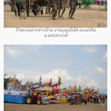
ริ้วขบวนจากชาวบ้าน งานบุญบั้งไฟ อ.แม่เปิน
จ.นครสวรรค์