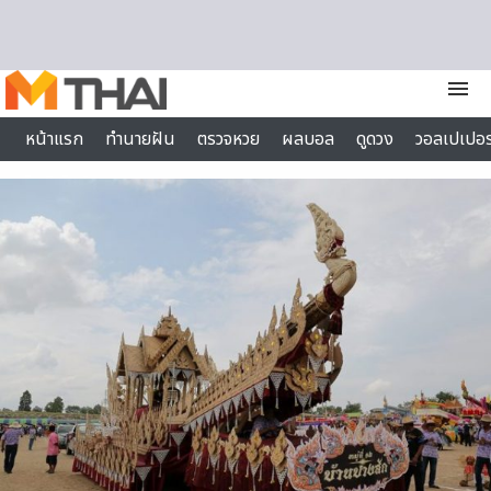
Skip to content
menu
หน้าแรก
ทำนายฝัน
ตรวจหวย
ผลบอล
ดูดวง
วอลเปเปอร
ไลฟ์สไตล์