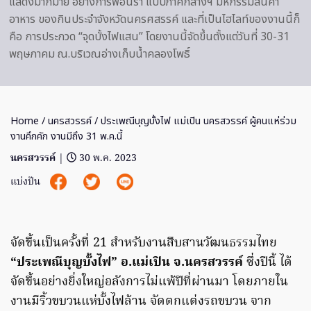
แสดงมากมาย อย่างการฟ้อนรำ แบบภาคกลางฯ มหกรรมสินค้า
อาหาร ของกินประจำจังหวัดนครศสรรค์ และที่เป็นไฮไลท์ของงานนี้ก็
คือ การประกวด “จุดบั้งไฟแสน” โดยงานนี้จัดขึ้นตั้งแต่วันที่ 30-31
พฤษภาคม ณ.บริเวณอ่างเก็บน้ำคลองโพธิ์
Home
/
นครสวรรค์
/ ประเพณีบุญบั้งไฟ แม่เปิน นครสวรรค์ ผู้คนแห่ร่วม
งานคึกคัก งานมีถึง 31 พ.ค.นี้
นครสวรรค์
|
30 พ.ค. 2023
แบ่งปัน
จัดขึ้นเป็นครั้งที่ 21 สำหรับงานสืบสานวัฒนธรรมไทย
“ประเพณีบุญบั้งไฟ” อ.แม่เปิน จ.นครสวรรค์
ซึ่งปีนี้ ได้
จัดขึ้นอย่างยิ่งใหญ่อลังการไม่แพ้ปีที่ผ่านมา โดยภายใน
งานมีริ้วขบวนแห่บั้งไฟล้าน จัดตกแต่งรถขบวน จาก