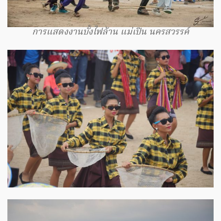
การแสดงงานบั้งไฟล้าน แม่เปิน นครสวรรค์