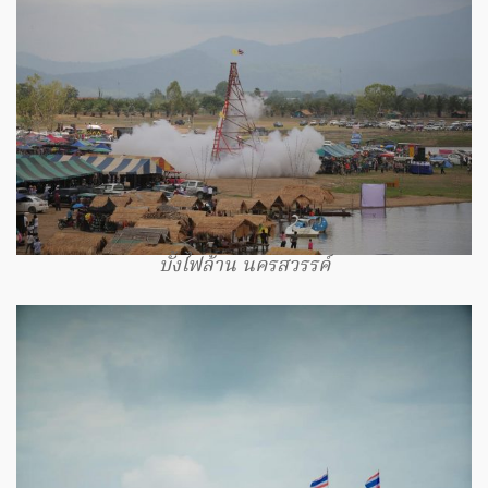
บั้งไฟล้าน นครสวรรค์