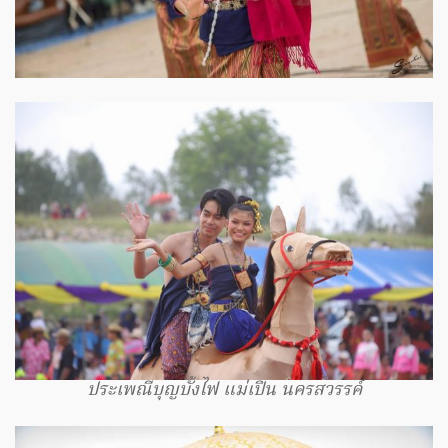
ประเพณีบุญบั้งไฟ แม่เปิน นครสวรรค์