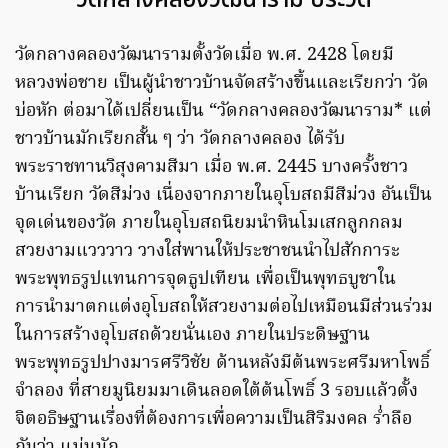
วัดกลางคลองวัฒนาราม ประวัติ
วัดกลางคลองวัฒนารามตั้งวัดเมื่อ พ.ศ. 2428 โดยมี
หลวงพ่อชาย เป็นผู้นำชาวบ้านจัดสร้างขึ้นและเรียกว่า วัด
บ่อหัก ต่อมาได้เปลี่ยนเป็น “วัดกลางคลองวัฒนาราม* แต่
ชาวบ้านมักเรียกสั้น ๆ ว่า วัดกลางคลอง ได้รับ
พระราชทานวิสุงคามสีมา เมื่อ พ.ศ. 2445 บางครั้งชาว
บ้านเรียก วัดสีม่วง เนื่องจากภายในอุโบสถมีสีม่วง อันเป็น
จุดเด่นของวัด ภายในอุโบสถนิยมนำหินโมเสกลูกกลม
สวยงามแวววาว วางใส่พานให้ประชาชนนำไปสักการะ
พระพุทธรูปแทนการจุดธูปเทียน เพื่อเป็นพุทธบูชาใน
การนำมาตกแต่งอุโบสถให้สวยงามต่อไปเหมือนมีส่วนร่วม
ในการสร้างอุโบสถด้วยนั่นเอง ภายในประดิษฐาน
พระพุทธรูปปางมารศรีวิชัย ด้านหลังมีต้นพระศรีมหาโพธิ์
จำลอง ที่สายมูนิยมมาเดินลอดใต้ต้นโพธิ์ 3 รอบแล้วตั้ง
จิตอธิษฐานเรื่องที่ต้องการเพื่อความเป็นสิริมงคล ร่ำลือ
กันว่า แม่นนัก