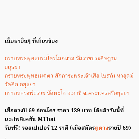
เนื้อหาอื่นๆ ที่เกี่ยวข้อง
กราบพระพุทธบรมไตรโลกนาถ วัดราชประดิษฐาน
อยุธยา
กราบพระพุทธเมตตา สักการะพระเจ้าเสือ โบสถ์มหาอุตม์
วัดตึก อยุธยา
กราบหลวงพ่อรวย วัดตะโก อ.ภาชี จ.พระนครศรีอยุธยา
เช็กดวงปี 69 ก่อนใคร ราคา 129 บาท ได้แล้ววันนี้ที่
แอปพลิเคชัน MThai
รับฟรี! วอลเปเปอร์ 12 ราศี (เมื่อสมัคร
ดูดวง
รายปี 69)
.