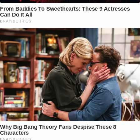
From Baddies To Sweethearts: These 9 Actresses
Can Do It All
BRAINBERRIES
Why Big Bang Theory Fans Despise These 8
Characters
BRAINBERRIES