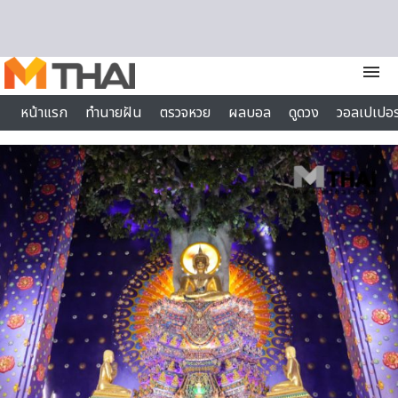
Skip to content
menu
หน้าแรก
ทำนายฝัน
ตรวจหวย
ผลบอล
ดูดวง
วอลเปเปอร
ไลฟ์สไตล์