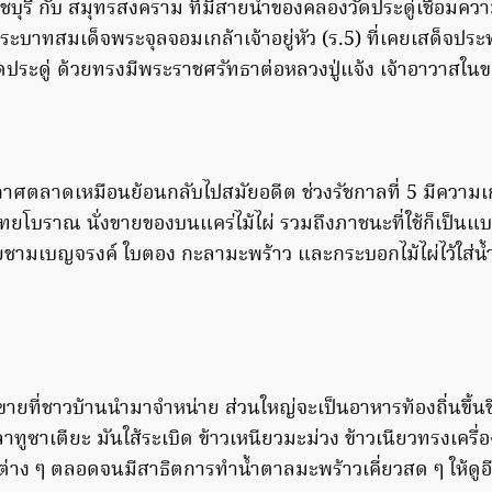
าชบุรี กับ สมุทรสงคราม ที่มีสายน้ำของคลองวัดประดู่เชื่อมความ
พระบาทสมเด็จพระจุลจอมเกล้าเจ้าอยู่หัว (ร.5) ที่เคยเสด็จป
ประดู่ ด้วยทรงมีพระราชศรัทธาต่อหลวงปู่แจ้ง เจ้าอาวาสในข
ตลาดเหมือนย้อนกลับไปสมัยอดีต ช่วงรัชกาลที่ 5 มีความเก๋ไ
โบราณ นั่งขายของบนแคร่ไม้ไผ่ รวมถึงภาชนะที่ใช้ก็เป็นแบบด
วยชามเบญจรงค์ ใบตอง กะลามะพร้าว และกระบอกไม้ไผ่ไว้ใส่น้ำ
ยที่ชาวบ้านนำมาจำหน่าย ส่วนใหญ่จะเป็นอาหารท้องถิ่นขึ้นชื่
ทูซาเตียะ มันใส้ระเบิด ข้าวเหนียวมะม่วง ข้าวเนียวทรงเครื
ต่าง ๆ ตลอดจนมีสาธิตการทำน้ำตาลมะพร้าวเคี่ยวสด ๆ ให้ดูอ