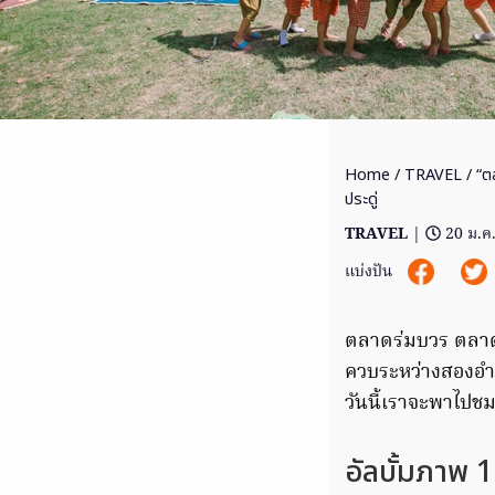
Home
/
TRAVEL
/ “ต
ประดู่
TRAVEL
|
20 ม.ค
แบ่งปัน
ตลาดร่มบวร ตลาดเ
ควบระหว่างสองอำเ
วันนี้เราจะพาไปช
อัลบั้มภาพ 