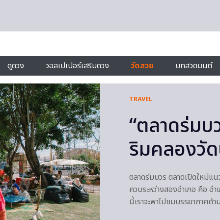
ดูดวง
วอลเปเปอร์เสริมดวง
วัดสวย
บทสวดมนต์
TRAVEL
“ตลาดร่มบว
ริมคลองวัดป
ตลาดร่มบวร ตลาดเปิดใหม่แนวย
ควบระหว่างสองอำเภอ คือ อำเภ
นี้เราจะพาไปชมบรรยากาศด้าน