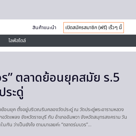
สินค้าแนะนำ
เปิดสมัครสมาชิก (ฟรี) เร็วๆ นี้
ไลฟ์สไตล์
ร” ตลาดย้อนยุคสมัย ร.5
ระดู่
้อนยุค ตั้งอยู่บริเวณริมคลองวัดประดู่ ณ วัดประดู่พระอารามหลวง
อวัดเพลง จังหวัดราชบุรี กับ อำเภออัมพวา จังหวัดสมุทรสงคราม วัน
ในกัน ว่าเป็นยังไง ตามมาเลยค่ะ “ตลาดร่มบวร”…