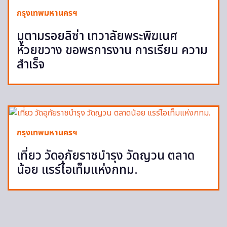
กรุงเทพมหานครฯ
มูตามรอยลิซ่า เทวาลัยพระพิฆเนศ
ห้วยขวาง ขอพรการงาน การเรียน ความ
สำเร็จ
กรุงเทพมหานครฯ
เที่ยว วัดอุภัยราชบำรุง วัดญวน ตลาด
น้อย แรร์ไอเท็มแห่งกทม.