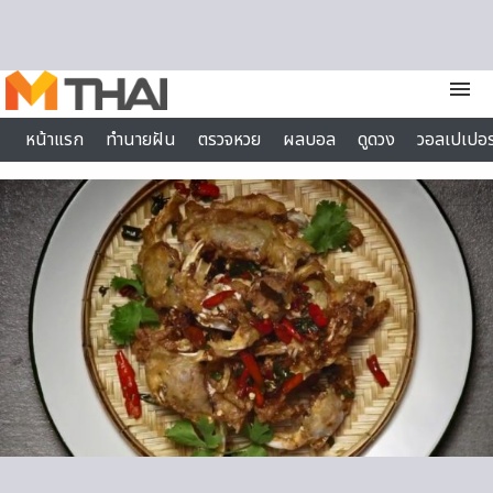
Skip to content
menu
หน้าแรก
ทำนายฝัน
ตรวจหวย
ผลบอล
ดูดวง
วอลเปเปอร
ไลฟ์สไตล์