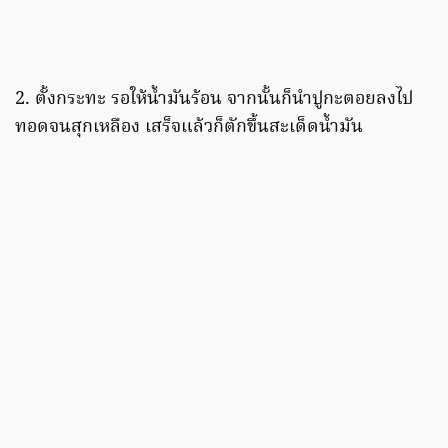
2. ตั้งกระทะ รอให้น้ำมันร้อน จากนั้นก็นำปูกะตอยลงไป
ทอดจนสุกเหลือง เสร็จแล้วก็ตักขึ้นสะเด็ดน้ำมัน