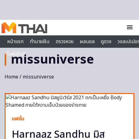
Skip to content
menu
หน้าแรก
ทำนายฝัน
ตรวจหวย
ผลบอล
ดูดวง
วอลเปเปอร
ไลฟ์สไตล์
missuniverse
Home
/ missuniverse
แฟชั่น
Harnaaz Sandhu มิส