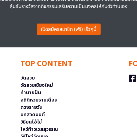
ลุ้นรับรางวัลจากกิจกรรมเสริมความเป็นมงคลให้กับตัวท่านเอง
เปิดสมัครสมาชิก (ฟรี) เร็วๆนี้
TOP CONTENT
F
วัดสวย
วัดสวยเชียงใหม่
ทำนายฝัน
สถิติหวยรายเดือน
ดวงรายวัน
บทสวดมนต์
วิธีบนไอ้ไข่
ไหว้ท้าวเวสสุวรรณ
วิธีไหว้วัดแขก