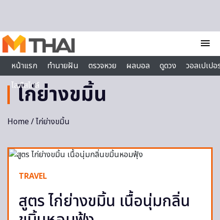
Skip to content
menu
หน้าแรก
ทำนายฝัน
ตรวจหวย
ผลบอล
ดูดวง
วอลเปเปอร
ไลฟ์สไตล์
ไก่ย่างขมิ้น
Home
/ ไก่ย่างขมิ้น
TRAVEL
สูตร ไก่ย่างขมิ้น เนื้อนุ่มกลิ่น