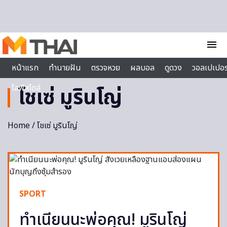
Skip to content
menu
หน้าแรก
ทำนายฝัน
ตรวจหวย
ผลบอล
ดูดวง
วอลเปเปอร
ไลฟ์สไตล์
โชเซ่ มูรินโญ่
Home
/ โชเซ่ มูรินโญ่
SPORT
ทำเนียนนะพ่อคุณ! มูรินโญ่