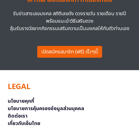
MThai เชื่อในสิ่งที่ทำ ทำในสิ่งที่เชื่อ
รับข่าวสารเลขมงคล สถิติเลขดัง ดวงรายวัน รายเดือน รายปี
พร้อมแนะนำวิธีเสริมดวง
ลุ้นรับรางวัลจากกิจกรรมเสริมความเป็นมงคลให้กับตัวท่านเอง
เปิดสมัครสมาชิก (ฟรี) เร็วๆนี้
LEGAL
นโยบายคุกกี้
นโยบายการคุ้มครองข้อมูลส่วนบุคคล
ติดต่อเรา
เกี่ยวกับเอ็มไทย