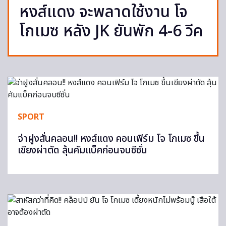
หงส์แดง จะพลาดใช้งาน โจ
โกเมซ หลัง JK ยันพัก 4-6 วีค
SPORT
จ่าฝูงสั่นคลอน!! หงส์แดง คอนเฟิร์ม โจ โกเมซ ขึ้น
เขียงผ่าตัด ลุ้นคัมแบ็คก่อนจบซีซั่น