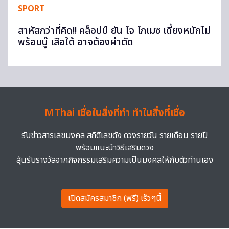
SPORT
สาหัสกว่าที่คิด!! คล็อปป์ ยัน โจ โกเมซ เดี้ยงหนักไม่
พร้อมบู๊ เสือใต้ อาจต้องผ่าตัด
MThai เชื่อในสิ่งที่ทำ ทำในสิ่งที่เชื่อ
รับข่าวสารเลขมงคล สถิติเลขดัง ดวงรายวัน รายเดือน รายปี
พร้อมแนะนำวิธีเสริมดวง
ลุ้นรับรางวัลจากกิจกรรมเสริมความเป็นมงคลให้กับตัวท่านเอง
เปิดสมัครสมาชิก (ฟรี) เร็วๆนี้